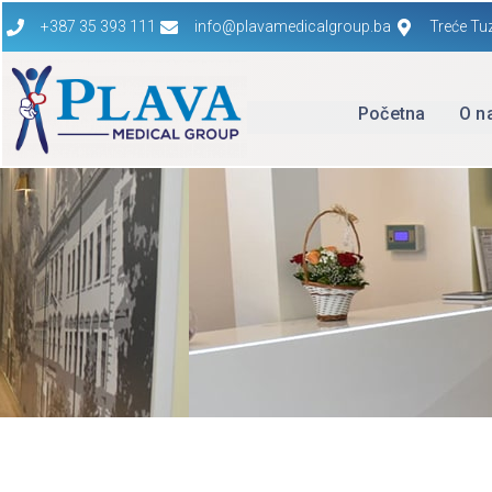
+387 35 393 111
info@plavamedicalgroup.ba
Treće Tu
Početna
O n