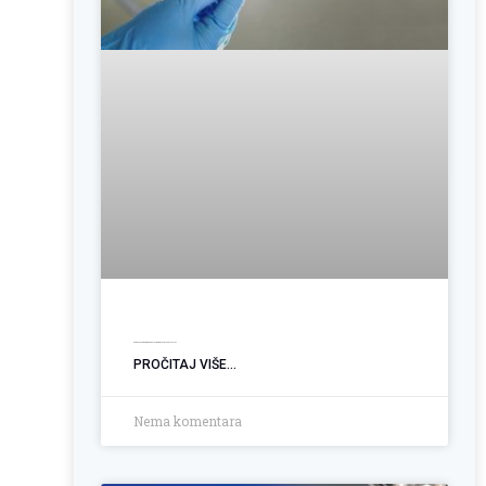
Operacija hemoroida: Kada je vrijeme za trajno rješenje?
PROČITAJ VIŠE...
Nema komentara