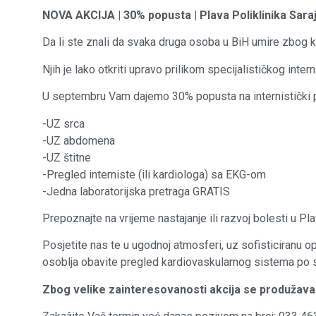
NOVA AKCIJA | 30% popusta | Plava Poliklinika Sara
Da li ste znali da svaka druga osoba u BiH umire zbog k
Njih je lako otkriti upravo prilikom specijalističkog inte
U septembru Vam dajemo 30% popusta na internistički 
-UZ srca
-UZ abdomena
-UZ štitne
-Pregled interniste (ili kardiologa) sa EKG-om
-Jedna laboratorijska pretraga GRATIS
Prepoznajte na vrijeme nastajanje ili razvoj bolesti u Plav
Posjetite nas te u ugodnoj atmosferi, uz sofisticiranu 
osoblja obavite pregled kardiovaskularnog sistema po 
Zbog velike zainteresovanosti akcija se produžava