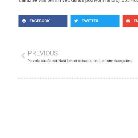
Zakažite Vaš termin već danas pozivom na broj: 033 46
FACEBOOK
TWITTER
E
PREVIOUS
Potvrda stručnosti: Naši ljekari citirani u eminentnim časopisima