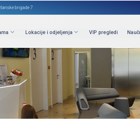
zlanske brigade 7
ama
Lokacije i odjeljenja
VIP pregledi
Naučn