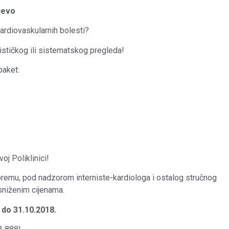
jevo
ardiovaskularnih bolesti?
rnističkog ili sistematskog pregleda!
paket:
oj Poliklinici!
opremu, pod nadzorom interniste-kardiologa i ostalog stručnog
sniženim cijenama.
 do 31.10.2018.