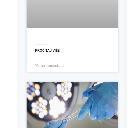
Ugradnja PEG sonde: Podrška pacijentima sa poremećajem gutanja
PROČITAJ VIŠE...
Nema komentara