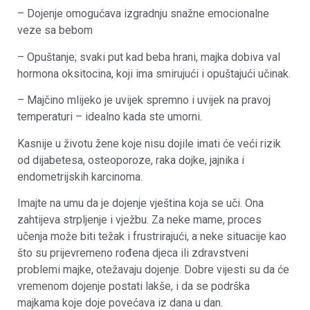
– Dojenje omogućava izgradnju snažne emocionalne
veze sa bebom
– Opuštanje; svaki put kad beba hrani, majka dobiva val
hormona oksitocina, koji ima smirujući i opuštajući učinak.
– Majčino mlijeko je uvijek spremno i uvijek na pravoj
temperaturi – idealno kada ste umorni.
Kasnije u životu žene koje nisu dojile imati će veći rizik
od dijabetesa, osteoporoze, raka dojke, jajnika i
endometrijskih karcinoma.
Imajte na umu da je dojenje vještina koja se uči. Ona
zahtijeva strpljenje i vježbu. Za neke mame, proces
učenja može biti težak i frustrirajući, a neke situacije kao
što su prijevremeno rođena djeca ili zdravstveni
problemi majke, otežavaju dojenje. Dobre vijesti su da će
vremenom dojenje postati lakše, i da se podrška
majkama koje doje povećava iz dana u dan.