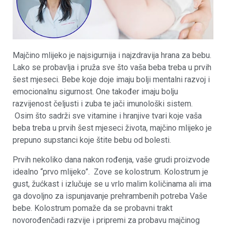
Majčino mlijeko je najsigurnija i najzdravija hrana za bebu.
Lako se probavlja i pruža sve što vaša beba treba u prvih
šest mjeseci. Bebe koje doje imaju bolji mentalni razvoj i
emocionalnu sigurnost. One također imaju bolju
razvijenost čeljusti i zuba te jači imunološki sistem.
Osim što sadrži sve vitamine i hranjive tvari koje vaša
beba treba u prvih šest mjeseci života, majčino mlijeko je
prepuno supstanci koje štite bebu od bolesti.
Prvih nekoliko dana nakon rođenja, vaše grudi proizvode
idealno “prvo mlijeko”. Zove se kolostrum. Kolostrum je
gust, žućkast i izlučuje se u vrlo malim količinama ali ima
ga dovoljno za ispunjavanje prehrambenih potreba Vaše
bebe. Kolostrum pomaže da se probavni trakt
novorođenčadi razvije i pripremi za probavu majčinog