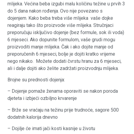
mlijeka. Većina beba izgubi malu količinu težine u prvih 3
do 5 dana nakon rođenja. Ovo nije povezano s
dojenjem. Kako beba treba više mlijeka vaše dojke
reagiraju tako što proizvode više mlijeka. Stručnjaci
preporučuju isključivo dojenje (bez formule, sok ili voda)
6 mjeseci. Ako dopunite formulom, vaše grudi mogu
proizvoditi manje mlijeka. Čak i ako dojite manje od
preporučenih 6 mjeseci, bolje je dojiti kratko vrijeme
nego nikako. Možete dodati čvrstu hranu za 6 mjeseci,
ali i dalje dojiti ako želite zadržati proizvodnju mlijeka.
Brojne su prednosti dojenja:
– Dojenje pomaže ženama oporaviti se nakon poroda
djeteta i izbjeći ozbiljno krvarenje
– Brže se vraćaju na težinu prije trudnoće, sagore 500
dodatnih kalorija dnevno
– Dojilje će imati jači kosti kasnije u životu