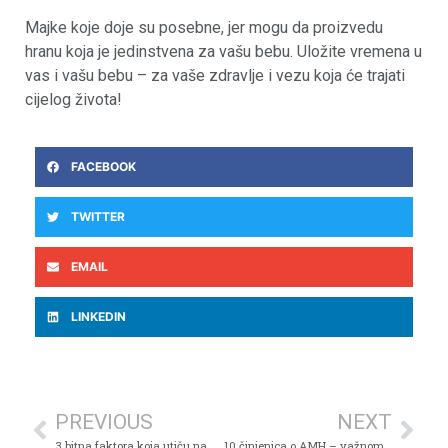
Majke koje doje su posebne, jer mogu da proizvedu
hranu koja je jedinstvena za vašu bebu. Uložite vremena u
vas i vašu bebu – za vaše zdravlje i vezu koja će trajati
cijelog života!
FACEBOOK
TWITTER
EMAIL
LINKEDIN
PREVIOUS
NEXT
3 bitna faktora koja utiču na plodnost žene
10 činjenica o AMH – važnom pokazatelju plodnosti