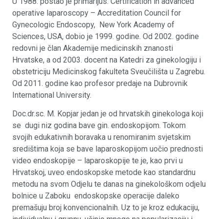
U 1988. postao je primarijus. Certification in advanced
operative laparoscopy – Accreditation Council for
Gynecologic Endoscopy, New York Academy of
Sciences, USA, dobio je 1999. godine. Od 2002. godine
redovni je član Akademije medicinskih znanosti
Hrvatske, a od 2003. docent na Katedri za ginekologiju i
obstetriciju Medicinskog fakulteta Sveučilišta u Zagrebu.
Od 2011. godine kao profesor predaje na Dubrovnik
International University.
Doc.dr.sc. M. Kopjar jedan je od hrvatskih ginekologa koji
se dugi niz godina bave gin. endoskopijom. Tokom
svojih edukativnih boravaka u renomiranim svjetskim
središtima koja se bave laparoskopijom uočio prednosti
video endoskopije – laparoskopije te je, kao prvi u
Hrvatskoj, uveo endoskopske metode kao standardnu
metodu na svom Odjelu te danas na ginekološkom odjelu
bolnice u Zaboku endoskopske operacije daleko
premašuju broj konvencionalnih. Uz to je kroz edukaciju,