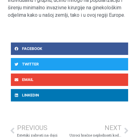
individualnu i grupnu, učinio mnogo na popularizaciju i
širenju minimalno invazivne kirurgije na ginekološkim
odjelima kako u našoj zemlji, tako i u ovoj regiji Europe.
FACEBOOK
TWITTER
EMAIL
LINKEDIN
PREVIOUS
NEXT
Estetski zahvati na dojci
Uzroci bračne neplodnosti kod parova