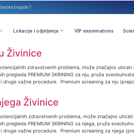
zlanske brigade 7
Lokacije i odjeljenja
VIP examinations
Scien
u Živinice
ncijalnih zdravstvenih problema, može značajno uticati na
nih pregleda PREMIUM SKRINING za nju, pruža sveobuhvatan
e i druge važne procedure. Premium screening za nju (prep
jega Živinice
tencijalnih zdravstvenih problema, može značajno uticati n
nih pregleda PREMIUM SKRINING za njega, pruža sveobuhvat
ge i druge važne procedure. Premium screening za njega (