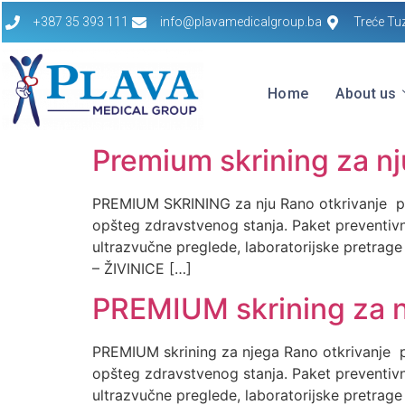
+387 35 393 111
info@plavamedicalgroup.ba
Treće Tu
Home
About us
Premium skrining za nj
PREMIUM SKRINING za nju Rano otkrivanje pote
opšteg zdravstvenog stanja. Paket preventiv
ultrazvučne preglede, laboratorijske pretrag
– ŽIVINICE […]
PREMIUM skrining za n
PREMIUM skrining za njega Rano otkrivanje po
opšteg zdravstvenog stanja. Paket preventiv
ultrazvučne preglede, laboratorijske pretra