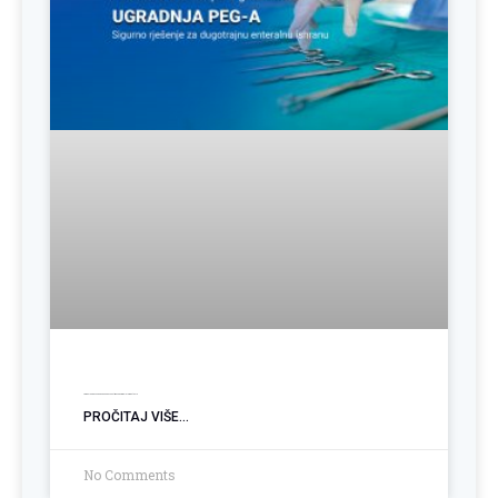
Ugradnja PEG sonde: Podrška pacijentima sa poremećajem gutanja
PROČITAJ VIŠE...
No Comments