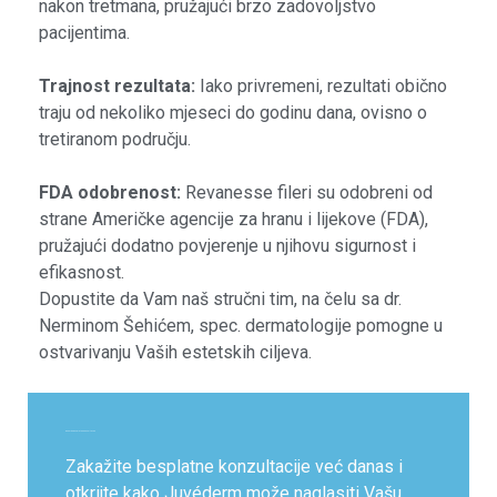
nakon tretmana, pružajući brzo zadovoljstvo
pacijentima.
Trajnost rezultata:
Iako privremeni, rezultati obično
traju od nekoliko mjeseci do godinu dana, ovisno o
tretiranom području.
FDA odobrenost:
Revanesse fileri su odobreni od
strane Američke agencije za hranu i lijekove (FDA),
pružajući dodatno povjerenje u njihovu sigurnost i
efikasnost.
Dopustite da Vam naš stručni tim, na čelu sa dr.
Nerminom Šehićem, spec. dermatologije pomogne u
ostvarivanju Vaših estetskih ciljeva.
Zakažite besplatne konsultacije
Zakažite besplatne konzultacije već danas i
otkrijte kako Juvéderm može naglasiti Vašu