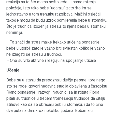
reakcija na to što mama nešto jede ili samo mijenja
položaje; isto tako bebe “udaraju” zato što im se
jednostavno u tom trenutku razgibava. Majčini osjećaji
takođe mogu da budu uzrok pomijeranja bebe u stomaku.
Što je trudnica izoženija stresu, to njena beba u stomaku
nemirnija.
– To znači da stres majke itekako utiče na ponašanje
bebe u utorbi, zato je važno biti svjestan koliko je važno
ne izlagati se stresu u trudnoći.
– One su vrlo aktivne i reaguju na spoljašnje uticaje
Učenje
Bebe su u stanju da prepoznaju dječje pesme i pre nego
što se rode, govori nedavna studija objavljena u časopisu
“Rano ponašanje i razvoj”. Naučnici sa Instituta Floria
pitali su trudnice u trećem tromesečju trudnoće da čitaju
stihove kao da se obraćaju bebi u stomaku, i da to čine
dva puta na dan, kroz nekoliko tjedana. Bebama u