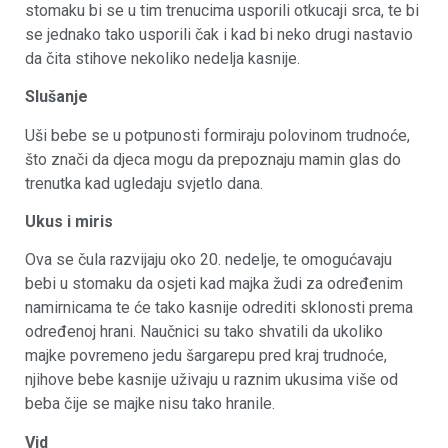
stomaku bi se u tim trenucima usporili otkucaji srca, te bi
se jednako tako usporili čak i kad bi neko drugi nastavio
da čita stihove nekoliko nedelja kasnije.
Slušanje
Uši bebe se u potpunosti formiraju polovinom trudnoće,
što znači da djeca mogu da prepoznaju mamin glas do
trenutka kad ugledaju svjetlo dana.
Ukus i miris
Ova se čula razvijaju oko 20. nedelje, te omogućavaju
bebi u stomaku da osjeti kad majka žudi za određenim
namirnicama te će tako kasnije odrediti sklonosti prema
određenoj hrani. Naučnici su tako shvatili da ukoliko
majke povremeno jedu šargarepu pred kraj trudnoće,
njihove bebe kasnije uživaju u raznim ukusima više od
beba čije se majke nisu tako hranile.
Vid