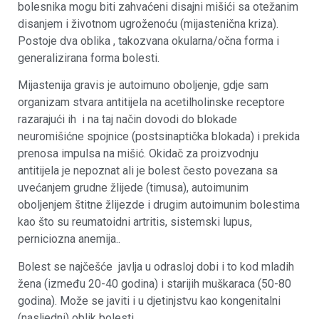
bolesnika mogu biti zahvaćeni disajni mišići sa otežanim
disanjem i životnom ugroženoću (mijastenična kriza).
Postoje dva oblika , takozvana okularna/očna forma i
generalizirana forma bolesti.
Mijastenija gravis je autoimuno oboljenje, gdje sam
organizam stvara antitijela na acetilholinske receptore
razarajući ih i na taj način dovodi do blokade
neuromišićne spojnice (postsinaptička blokada) i prekida
prenosa impulsa na mišić. Okidač za proizvodnju
antitijela je nepoznat ali je bolest često povezana sa
uvećanjem grudne žlijede (timusa), autoimunim
oboljenjem štitne žlijezde i drugim autoimunim bolestima
kao što su reumatoidni artritis, sistemski lupus,
perniciozna anemija..
Bolest se najčešće javlja u odrasloj dobi i to kod mladih
žena (između 20-40 godina) i starijih muškaraca (50-80
godina). Može se javiti i u djetinjstvu kao kongenitalni
(nasljedni) oblik bolesti.