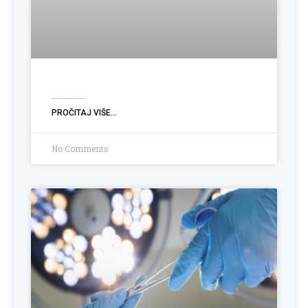
Ugradnja PEG sonde: Podrška pacijentima sa poremećajem gutanja
PROČITAJ VIŠE...
No Comments