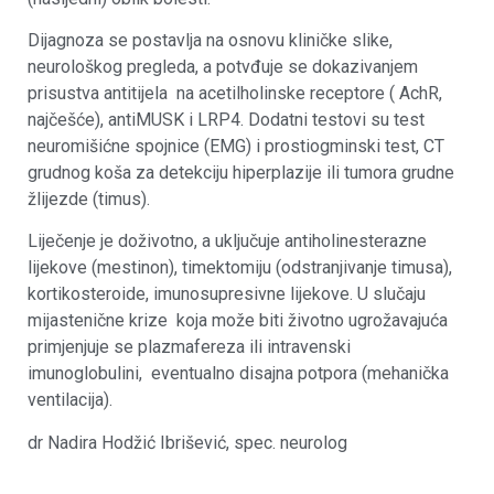
Dijagnoza se postavlja na osnovu kliničke slike,
neurološkog pregleda, a potvđuje se dokazivanjem
prisustva antitijela na acetilholinske receptore ( AchR,
najčešće), antiMUSK i LRP4. Dodatni testovi su test
neuromišićne spojnice (EMG) i prostiogminski test, CT
grudnog koša za detekciju hiperplazije ili tumora grudne
žlijezde (timus).
Liječenje je doživotno, a uključuje antiholinesterazne
lijekove (mestinon), timektomiju (odstranjivanje timusa),
kortikosteroide, imunosupresivne lijekove. U slučaju
mijastenične krize koja može biti životno ugrožavajuća
primjenjuje se plazmafereza ili intravenski
imunoglobulini, eventualno disajna potpora (mehanička
ventilacija).
dr Nadira Hodžić Ibrišević, spec. neurolog