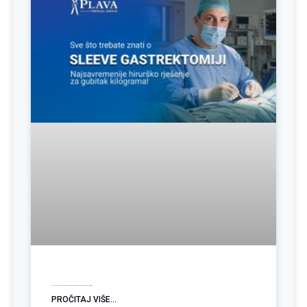
Sve o Sleeve gastrektomiji: Najsavremenije hirurško rješenje za gubitak kilograma
PROČITAJ VIŠE...