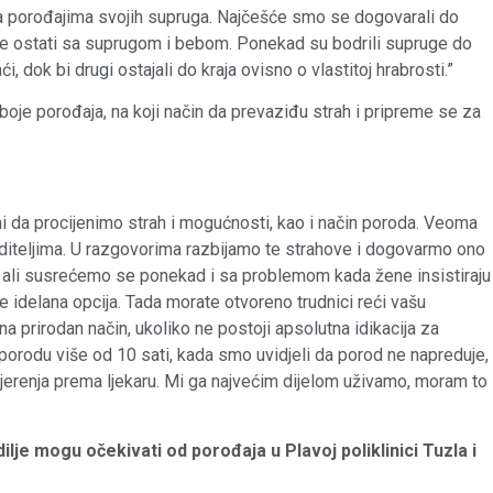
i na porođajima svojih supruga. Najčešće smo se dogovarali do
ele ostati sa suprugom i bebom. Ponekad su bodrili supruge do
dok bi drugi ostajali do kraja ovisno o vlastitoj hrabrosti.”
boje porođaja, na koji način da prevaziđu strah i pripreme se za
ni da procijenimo strah i mogućnosti, kao i način poroda. Veoma
diteljima. U razgovorima razbijamo te strahove i dogovarmo ono
ez, ali susrećemo se ponekad i sa problemom kada žene insistiraju
e idelana opcija. Tada morate otvoreno trudnici reći vašu
 prirodan način, ukoliko ne postoji apsolutna idikacija za
orodu više od 10 sati, kada smo uvidjeli da porod ne napreduje,
vjerenja prema ljekaru. Mi ga najvećim dijelom uživamo, moram to
ilje mogu očekivati od porođaja u Plavoj poliklinici Tuzla i