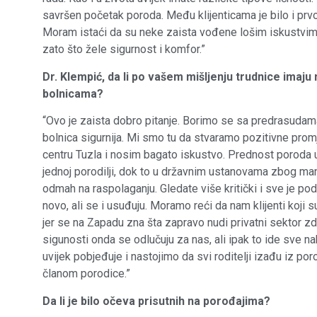
savršen početak poroda. Među klijenticama je bilo i prvoro
Moram istaći da su neke zaista vođene lošim iskustvi
zato što žele sigurnost i komfor.”
Dr. Klempić, da li po vašem mišljenju trudnice imaju
bolnicama?
“Ovo je zaista dobro pitanje. Borimo se sa predrasudama 
bolnica sigurnija. Mi smo tu da stvaramo pozitivne pro
centru Tuzla i nosim bagato iskustvo. Prednost poroda u 
jednoj porodilji, dok to u državnim ustanovama zbog manj
odmah na raspolaganju. Gledate više kritički i sve je podr
novo, ali se i usuđuju. Moramo reći da nam klijenti koji s
jer se na Zapadu zna šta zapravo nudi privatni sektor zd
sigunosti onda se odlučuju za nas, ali ipak to ide sve na
uvijek pobjeđuje i nastojimo da svi roditelji izađu iz p
članom porodice.”
Da li je bilo očeva prisutnih na porođajima?