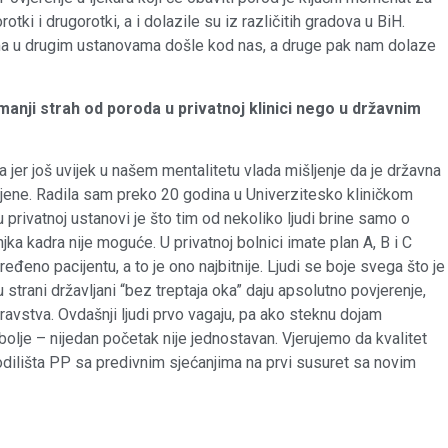
tki i drugorotki, a i dolazile su iz različitih gradova u BiH.
ma u drugim ustanovama došle kod nas, a druge pak nam dolaze
 manji strah od poroda u privatnoj klinici nego u državnim
jer još uvijek u našem mentalitetu vlada mišljenje da je državna
mjene. Radila sam preko 20 godina u Univerzitesko kliničkom
privatnoj ustanovi je što tim od nekoliko ljudi brine samo o
ka kadra nije moguće. U privatnoj bolnici imate plan A, B i C
eđeno pacijentu, a to je ono najbitnije. Ljudi se boje svega što je
u strani državljani “bez treptaja oka” daju apsolutno povjerenje,
ravstva. Ovdašnji ljudi prvo vagaju, pa ako steknu dojam
bolje – nijedan početak nije jednostavan. Vjerujemo da kvalitet
orodilišta PP sa predivnim sjećanjima na prvi susuret sa novim