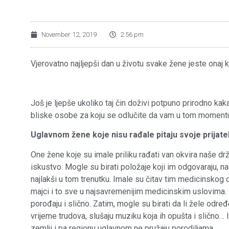
November 12, 2019
2:56 pm
Vjerovatno najljepši dan u životu svake žene jeste onaj
Još je ljepše ukoliko taj čin doživi potpuno prirodno kak
bliske osobe za koju se odlučite da vam u tom moment
Uglavnom žene koje nisu rađale pitaju svoje prijatel
One žene koje su imale priliku rađati van okvira naše dr
iskustvo. Mogle su birati položaje koji im odgovaraju, nači
najlakši u tom trenutku. Imale su čitav tim medicinskog o
majci i to sve u najsavremenijim medicinskim uslovima.
porođaju i slično. Zatim, mogle su birati da li žele određe
vrijeme trudova, slušaju muziku koja ih opušta i slično…
zemlji i pa regionu uglavnom ne pružaju porodiljama.