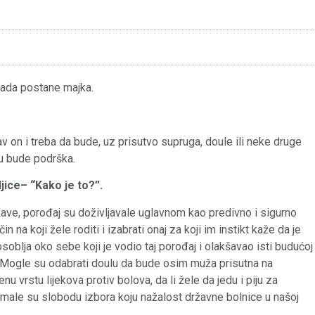
 kada postane majka.
av on i treba da bude, uz prisutvo supruga, doule ili neke druge
u bude podrška.
jice– “Kako je to?”.
žave, porođaj su doživljavale uglavnom kao predivno i sigurno
n na koji žele roditi i izabrati onaj za koji im instikt kaže da je
soblja oko sebe koji je vodio taj porođaj i olakšavao isti budućoj
 Mogle su odabrati doulu da bude osim muža prisutna na
nu vrstu lijekova protiv bolova, da li žele da jedu i piju za
 Imale su slobodu izbora koju nažalost državne bolnice u našoj