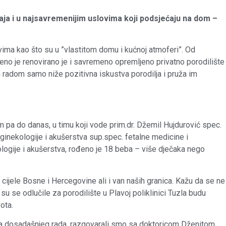
ja i u najsavremenijim uslovima koji podsjećaju na dom –
ima kao što su u ”vlastitom domu i kućnoj atmoferi”. Od
reno je renovirano je i savremeno opremljeno privatno porodilište
im radom samo niže pozitivna iskustva porodilja i pruža im
 pa do danas, u timu koji vode prim.dr. Džemil Hujdurović spec.
 ginekologije i akušerstva sup.spec. fetalne medicine i
ekologije i akušerstva, rođeno je 18 beba – više dječaka nego
iz cijele Bosne i Hercegovine ali i van naših granica. Kažu da se ne
 su se odlučile za porodilište u Plavoj poliklinici Tuzla budu
ota.
tima dosadašnjeg rada, razgovarali smo sa doktoricom Dženitom