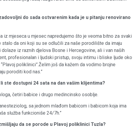
 zadovoljni do sada ostvarenim kada je u pitanju renovirano
a iz mjeseca u mjesec napredujemo što je veoma bitno za svaki
talo da oni koji su se odlučili za naše porodilište da imaju
 dolaze iz raznih djelova Bosne i Hercegovine, ali i van naših
, profesionalan i ljudski pristup, svoju intimu i bliske ljude oko
 “Plavoj poliklinici”.Želim još da kažem da vodimo brojne
ju poroditi kod nas.”
da li ste dostupni 24 sata na dan vašim klijentima?
ologa, četiri babice i drugo medincinsko osoblje.
r, anesteziolog, sa jednom mlađom babicom i babicom koja ima
aša služba funkcioniše 24/7h.”
zmišljaju da se porode u Plavoj poliklinici Tuzla?