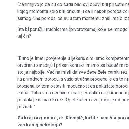
“Zanimljivo je da su do sada baš svi očevi bili prisutn
kojeg momenta žele biti prisutni i da li nakon poroda ž
samog čina poroda, pa su u tom momentu znali malo izaći, 
Šta bi poručili trudnicama (prvorotkama) koje se mnogo 
taj čin?
“Bitno je imati povjerenje u ljekara, a mi smo kompetent
otvorenu saradnju i prisan kontakt imamo sa budućim ro
što je najbolje. Većina misli da sve žene žele carski r
na prirodnom porodu, a vaša stručna procjena je da to nij
procjenu, pritom ostaviti mogućnost da pokušate porod na
carski. Tako smo nedavno imali prvorotku na prirodnom p
pristala je na carski rez. Opet kažem sve počinje od po
priznati!”
Za kraj razgovora, dr. Klempić, kažite nam šta porod
vas kao ginekologa?