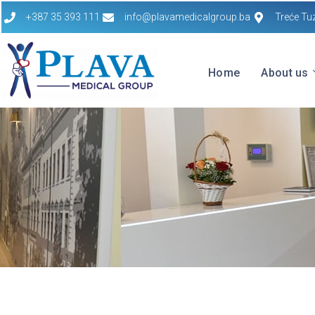
+387 35 393 111
info@plavamedicalgroup.ba
Treće Tu
Home
About us