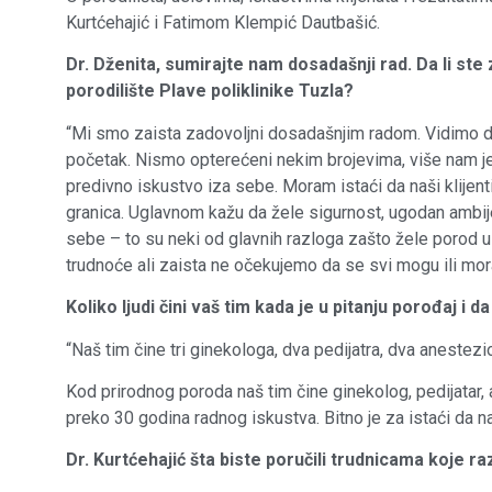
Kurtćehajić i Fatimom Klempić Dautbašić.
Dr. Dženita, sumirajte nam dosadašnji rad. Da li ste
porodilište Plave poliklinike Tuzla?
“Mi smo zaista zadovoljni dosadašnjim radom. Vidimo d
početak. Nismo opterećeni nekim brojevima, više nam je s
predivno iskustvo iza sebe. Moram istaći da naši klijenti
granica. Uglavnom kažu da žele sigurnost, ugodan ambijent
sebe – to su neki od glavnih razloga zašto žele porod u
trudnoće ali zaista ne očekujemo da se svi mogu ili mora
Koliko ljudi čini vaš tim kada je u pitanju porođaj i 
“Naš tim čine tri ginekologa, dva pedijatra, dva anestezi
Kod prirodnog poroda naš tim čine ginekolog, pedijata
preko 30 godina radnog iskustva. Bitno je za istaći da n
Dr. Kurtćehajić šta biste poručili trudnicama koje ra