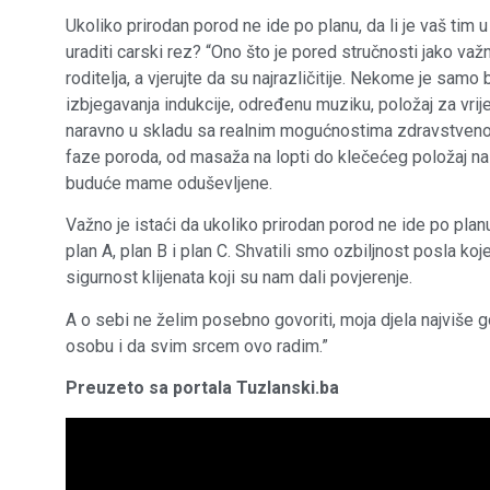
Ukoliko prirodan porod ne ide po planu, da li je vaš t
uraditi carski rez? “Ono što je pored stručnosti jako važ
roditelja, a vjerujte da su najrazličitije. Nekome je samo
izbjegavanja indukcije, određenu muziku, položaj za vrij
naravno u skladu sa realnim mogućnostima zdravstvenog
faze poroda, od masaža na lopti do klečećeg položaj na 
buduće mame oduševljene.
Važno je istaći da ukoliko prirodan porod ne ide po pla
plan A, plan B i plan C. Shvatili smo ozbiljnost posla ko
sigurnost klijenata koji su nam dali povjerenje.
A o sebi ne želim posebno govoriti, moja djela najviše 
osobu i da svim srcem ovo radim.”
Preuzeto sa portala Tuzlanski.ba