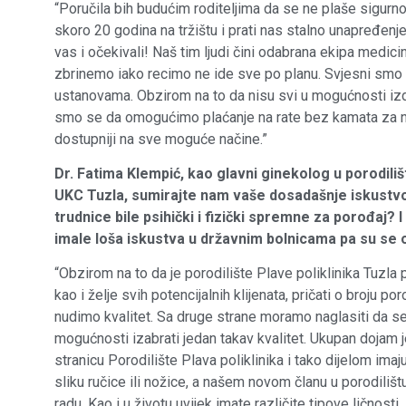
“Poručila bih budućim roditeljima da se ne plaše sigurno
skoro 20 godina na tržištu i prati nas stalno unapređen
vas i očekivali! Naš tim ljudi čini odabrana ekipa medi
zbrinemo iako recimo ne ide sve po planu. Svjesni smo 
ustanovama. Obzirom na to da nisu svi u mogućnosti izdvo
smo se da omogućimo plaćanje na rate bez kamata za na
dostupniji na sve moguće načine.”
Dr. Fatima Klempić, kao glavni ginekolog u porodili
UKC Tuzla, sumirajte nam vaše dosadašnje iskustvo 
trudnice bile psihički i fizički spremne za porođaj? I 
imale loša iskustva u državnim bolnicama pa su se 
“Obzirom na to da je porodilište Plave poliklinika Tuzla p
kao i želje svih potencijalnih klijenata, pričati o broju po
nudimo kvalitet. Sa druge strane moramo naglasiti da se p
mogućnosti izabrati jedan takav kvalitet. Ukupan dojam
stranicu Porodilište Plava poliklinika i tako dijelom im
sliku ručice ili nožice, a našem novom članu u porodiliš
radu. Kao i u životu uvijek imate različite tipove ličnosti