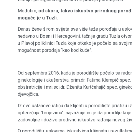
Međutim,
od skora, takvo iskustvo prirodnog porođa
moguće je u Tuzli.
Danas žene širom svijeta sve više teže porođaju u uslov
nedavno u Bosni i Hercegovini, tačnije gradu Tuzla otvo
u Plavoj poliklinici Tuzla koje otkako je počelo sa svoj
mogućnost porođaja “kao kod kuće”.
Od septembra 2016. kada je porodilište počelo sa radom
ginekologije i akušerstva, prim.dr. Fatima Klempić spec.
obstretricije i mri.sci.dr. Dženita Kurtćehajić spec. gin
djevojčica.
Iz ove ustanove ističu da klijenti u porodilište pristižu 
opterećuju ”brojevima”, najvažnije im je da porodilje koje
zadovoljne i dožive predivno iskustvo rađanja novog živ
O porodilištu, uslovima, iskustvima klijenata i rezulta