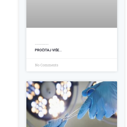
Ugradnja PEG sonde: Podrška pacijentima sa poremećajem gutanja
PROČITAJ VIŠE...
No Comments