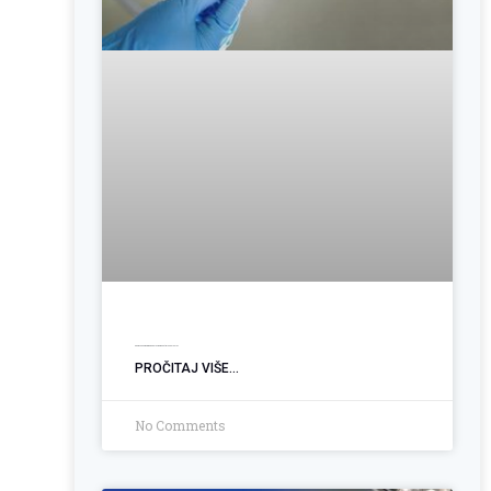
Operacija hemoroida: Kada je vrijeme za trajno rješenje?
PROČITAJ VIŠE...
No Comments