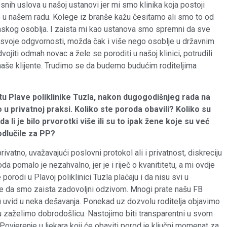
snih uslova u našoj ustanovi jer mi smo klinika koja postoji
je u našem radu. Kolege iz branše kažu česitamo ali smo to od
cinskog osoblja. I zaista mi kao ustanova smo spremni da sve
svoje odgvornosti, možda čak i više nego osoblje u državnim
jiti odmah novac a žele se poroditi u našoj klinici, potrudili
še klijente. Trudimo se da budemo budućim roditeljima
štu Plave poliklinike Tuzla, nakon dugogodišnjeg rada na
u privatnoj praksi. Koliko ste poroda obavili?
Koliko su
da li je bilo prvorotki više ili su to ipak žene koje su već
odlučile za PP?
rivatno, uvažavajući poslovni protokol ali i privatnost, diskreciju
roda pomalo je nezahvalno, jer je i riječ o kvanititetu, a mi ovdje
orodi u Plavoj poliklinici Tuzla plaćaju i da nisu svi u
 je da smo zaista zadovoljni odzivom. Mnogi prate našu FB
aju uvid u neka dešavanja. Ponekad uz dozvolu roditelja objavimo
tu zaželimo dobrodošlicu. Nastojimo biti transparentni u svom
. Povjerenje u ljekara koji će obaviti porod je ključni momenat za