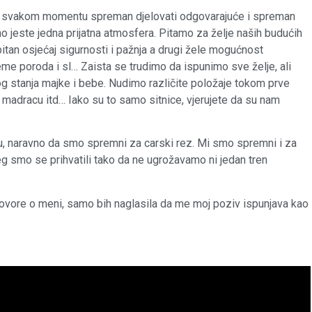
im u svakom momentu spreman djelovati odgovarajuće i spreman
no jeste jedna prijatna atmosfera. Pitamo za želje naših budućih
 bitan osjećaj sigurnosti i pažnja a drugi žele mogućnost
eme poroda i sl… Zaista se trudimo da ispunimo sve želje, ali
 stanja majke i bebe. Nudimo različite položaje tokom prve
madracu itd… Iako su to samo sitnice, vjerujete da su nam
nu, naravno da smo spremni za carski rez. Mi smo spremni i za
jeg smo se prihvatili tako da ne ugrožavamo ni jedan tren
govore o meni, samo bih naglasila da me moj poziv ispunjava kao