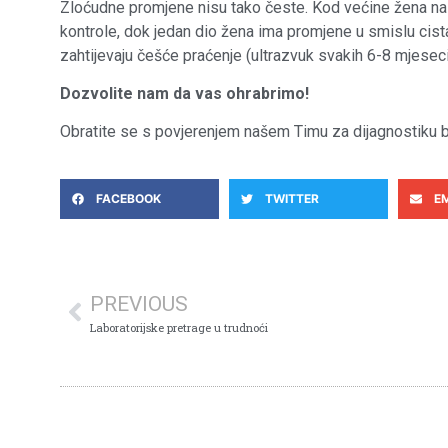
Zloćudne promjene nisu tako česte. Kod većine žena nala
kontrole, dok jedan dio žena ima promjene u smislu cista
zahtijevaju češće praćenje (ultrazvuk svakih 6-8 mjeseci
Dozvolite nam da vas ohrabrimo!
Obratite se s povjerenjem našem Timu za dijagnostiku b
FACEBOOK
TWITTER
E
PREVIOUS
Laboratorijske pretrage u trudnoći