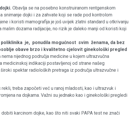
ojki.
Obavlja se na posebno konstruiranom rentgenskom
za snimanje dojki i za zahvate koji se rade pod kontrolom
e i koristi mamografija je još uvijek zlatni standard u otkrivanju
malim dozama radijacije, no rizik je daleko manji od koristi koji
 poliklinika je, ponudila mogućnost svim ženama, da bez
oblje obave brzo i kvalitetno cjelovit ginekološki pregled
 nema nijednog područja medicine u kojem ultrazvučna
ema medicinskoj indikaciji postavljenoj od strane našeg
 široki spektar radioloških pretraga iz područja ultrazvučne i
ekli, treba započeti već u ranoj mladosti, kao i ultrazvuk i
romjena na dojkama. Važni su jednako kao i ginekološki pregledi
 dobiti karcinom dojke, kao što niti svaki PAPA test ne znači