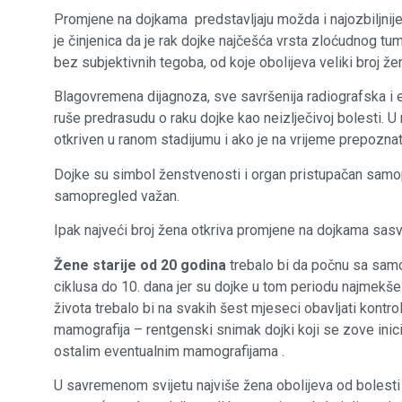
Promjene na dojkama predstavljaju možda i najozbiljnij
je činjenica da je rak dojke najčešća vrsta zloćudnog t
bez subjektivnih tegoba, od koje obolijeva veliki broj že
Blagovremena dijagnoza, sve savršenija radiografska i e
ruše predrasudu o raku dojke kao neizlječivoj bolesti. U n
otkriven u ranom stadijumu i ako je na vrijeme prepoznat
Dojke su simbol ženstvenosti i organ pristupačan samop
samopregled važan.
Ipak najveći broj žena otkriva promjene na dojkama sasv
Žene starije od 20 godina
trebalo bi da počnu sa sa
ciklusa do 10. dana jer su dojke u tom periodu najmekše
života trebalo bi na svakih šest mjeseci obavljati kontro
mamografija – rentgenski snimak dojki koji se zove inici
ostalim eventualnim mamografijama .
U savremenom svijetu najviše žena obolijeva od bolesti 