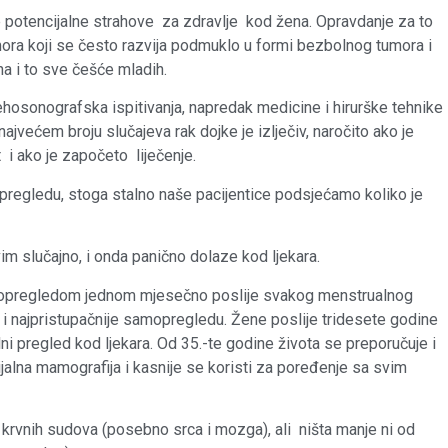
e potencijalne strahove za zdravlje kod žena. Opravdanje za to
umora koji se često razvija podmuklo u formi bezbolnog tumora i
na i to sve češće mladih.
hosonografska ispitivanja, napredak medicine i hirurške tehnike
ajvećem broju slučajeva rak dojke je izlječiv, naročito ako je
 i ako je započeto liječenje.
regledu, stoga stalno naše pacijentice podsjećamo koliko je
im slučajno, i onda panično dolaze kod ljekara.
mopregledom jednom mjesečno poslije svakog menstrualnog
 i najpristupačnije samopregledu. Žene poslije tridesete godine
lni pregled kod ljekara. Od 35.-te godine života se preporučuje i
jalna mamografija i kasnije se koristi za poređenje sa svim
krvnih sudova (posebno srca i mozga), ali ništa manje ni od