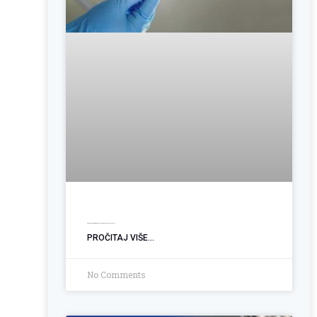
Operacija hemoroida: Kada je vrijeme za trajno rješenje?
PROČITAJ VIŠE...
No Comments