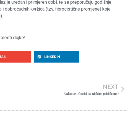
z je uredan i primjeren dobi, te se preporučuju godišnje
 i dobroćudnih kvržica (tzv. fibrocistične promjene) koje
).
olesti dojke!
MAIL
LINKEDIN
NEXT
Kako se izboriti sa niskim pritiskom?