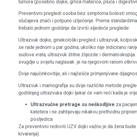
tumora (posebno dojke, grlića materice, pluća i digestivn
Preventivni pregledi osoba bez simptoma bolesti omoguć
slučajeva znači i potpuno izlječenje. Prema standardim
trebalo jednom godišnje da izvrši sljedeće preglede:
Ultrazvuk dojke, ginekološki pregled i ultrazvuk, kolposk
se rade jednom u par godina, ukoliko nije indicirano rani
sudova vrata, ultrazvuk štitne žlijezde i dermatoskopija
svugdje u svijetu naglasak je na njegovom ranom otkriva
Dvije najučinkovitije, ali i najčešće primjenjivane dijag
Ultrazvuk i mamografija su dvije različite metode pregl
godišnjeg ultrazvuka dojki ljekar će vam reći kada je vr
Ultrazvučne pretrage su neškodljive
za pacijen
katetera i ne zahtijevaju nikakvu prethodnu priprem
posljedica.
Za preventivni redoviti UZV dojki važno je da žena bude 
krvarenja).