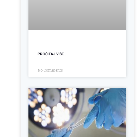
Ugradnja PEG sonde: Podrška pacijentima sa poremećajem gutanja
PROČITAJ VIŠE...
No Comments