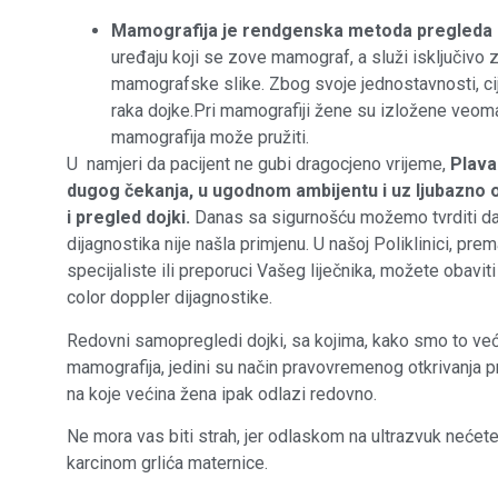
Mamografija je rendgenska metoda pregleda d
uređaju koji se zove mamograf, a služi isključivo 
mamografske slike. Zbog svoje jednostavnosti, cijen
raka dojke.Pri mamografiji žene su izložene veoma 
mamografija može pružiti.
U namjeri da pacijent ne gubi dragocjeno vrijeme,
Plava
dugog čekanja, u ugodnom ambijentu i uz ljubazno os
i pregled dojki.
Danas sa sigurnošću možemo tvrditi da
dijagnostika nije našla primjenu. U našoj Poliklinici, pr
specijaliste ili preporuci Vašeg liječnika, možete obaviti
color doppler dijagnostike.
Redovni samopregledi dojki, sa kojima, kako smo to već r
mamografija, jedini su način pravovremenog otkrivanja p
na koje većina žena ipak odlazi redovno.
Ne mora vas biti strah, jer odlaskom na ultrazvuk nećete
karcinom grlića maternice.