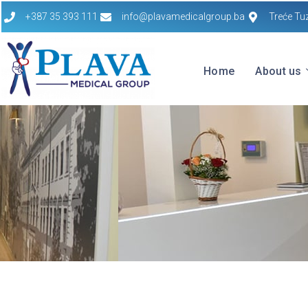
+387 35 393 111
info@plavamedicalgroup.ba
Treće Tu
Home
About us