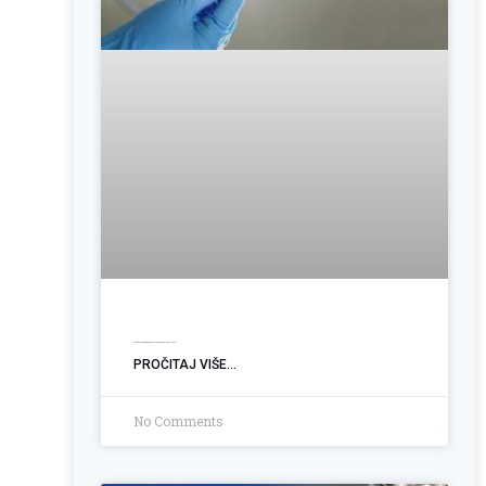
Operacija hemoroida: Kada je vrijeme za trajno rješenje?
PROČITAJ VIŠE...
No Comments