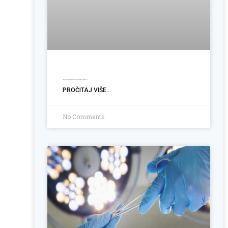
Ugradnja PEG sonde: Podrška pacijentima sa poremećajem gutanja
PROČITAJ VIŠE...
No Comments