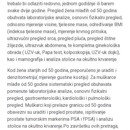
trebalo bi odlaziti redovno, jednom godišnje ili barem
svake dvije godine. Pregled žena mlađih od 50 godina
obuhvata laboratorijske analize, osnovni fizikalni pregled,
odnosno mjerenje visine, tjelesne mase, određivanje BMI
(indeksa tjelesne mase), mjerenje krvnog pritiska,
ultrazvučni pregled srca, pregled pluća, pregled štitne
žlijezde, ultrazvuk abdomena, te kompletna ginekološka
obrada ( UZV-uk, Papa test, kolposkopija, UZV-uk dojki),
kao i mamografija i analiza stolice na okultno krvarenje.
Kod žena starijih od 50 godina, preporučeno je uraditi i
denzitometriju( mjerenje gustine kostiju). Za muškarce
mlađe od 50 godina sistematski pregled obuhavata
pomenute laboratorijske analize, osnovni fizikalni
pregled, gastroenterološki, kardiološki i pulmološki
pregled. Muškarci koji prelaze granicu od 50 godina
obavezni su uraditi i pregled prostate, ispitivanje
prostate tumorskim markerima PSA i fPSA) i analizu
stolice na okultno krvarenje.Po završetku ovih pretraga,