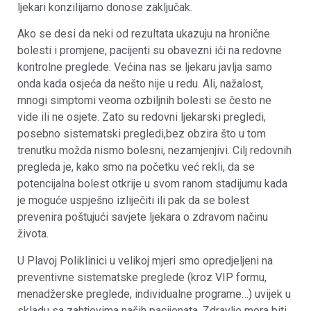
ljekari konzilijarno donose zaključak.
Ako se desi da neki od rezultata ukazuju na hronične
bolesti i promjene, pacijenti su obavezni ići na redovne
kontrolne preglede. Većina nas se ljekaru javlja samo
onda kada osjeća da nešto nije u redu. Ali, nažalost,
mnogi simptomi veoma ozbiljnih bolesti se često ne
vide ili ne osjete. Zato su redovni ljekarski pregledi,
posebno sistematski pregledi,bez obzira što u tom
trenutku možda nismo bolesni, nezamjenjivi. Cilj redovnih
pregleda je, kako smo na početku već rekli, da se
potencijalna bolest otkrije u svom ranom stadijumu kada
je moguće uspješno izliječiti ili pak da se bolest
prevenira poštujući savjete ljekara o zdravom načinu
života.
U Plavoj Poliklinici u velikoj mjeri smo opredjeljeni na
preventivne sistematske preglede (kroz VIP formu,
menadžerske preglede, individualne programe…) uvijek u
skladu sa zahtjevima naših pacijenata. Zdravlje mora biti