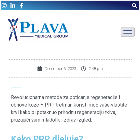
December 6, 2023
2:48 pm
PRP tretman: Prirodna regeneracija Vaše kože
Revolucionarna metoda za poticanje regeneracije i
obnove kože – PRP tretman koristi moć vaše vlastite
krvi kako bi potaknuo prirodnu regeneraciju tkiva,
pružajući vam mladolik i zdrav izgled.
Kako PRP djeluje?