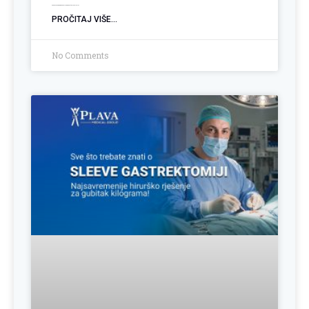
Operacija hemoroida: Kada je vrijeme za trajno rješenje?
PROČITAJ VIŠE...
No Comments