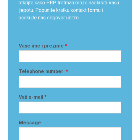
otkrijte kako PRP tretman može naglasiti Vašu
ljepotu. Popunite kratku kontakt formu i
očekujte naš odgovor ubrzo.
Vaše ime i prezime
*
Telephone number:
*
Vaš e-mail
*
Message