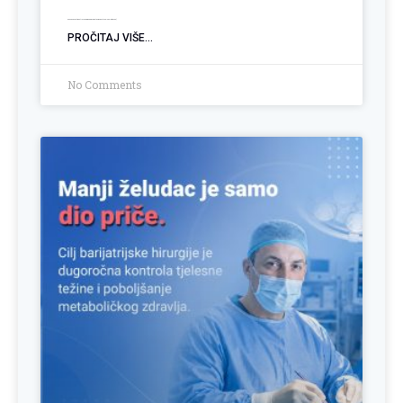
Kako podnijeti Zahtjev za biomedicinski potpomognutu oplodnju (BMPO)
PROČITAJ VIŠE...
No Comments