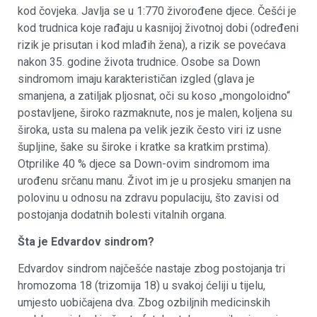
kod čovjeka. Javlja se u 1:770 živorođene djece. Češći je
kod trudnica koje rađaju u kasnijoj životnoj dobi (određeni
rizik je prisutan i kod mlađih žena), a rizik se povećava
nakon 35. godine života trudnice. Osobe sa Down
sindromom imaju karakterističan izgled (glava je
smanjena, a zatiljak pljosnat, oči su koso „mongoloidno“
postavljene, široko razmaknute, nos je malen, koljena su
široka, usta su malena pa velik jezik često viri iz usne
šupljine, šake su široke i kratke sa kratkim prstima).
Otprilike 40 % djece sa Down-ovim sindromom ima
urođenu srčanu manu. Život im je u prosjeku smanjen na
polovinu u odnosu na zdravu populaciju, što zavisi od
postojanja dodatnih bolesti vitalnih organa.
Šta je Edvardov sindrom?
Edvardov sindrom najčešće nastaje zbog postojanja tri
hromozoma 18 (trizomija 18) u svakoj ćeliji u tijelu,
umjesto uobičajena dva. Zbog ozbiljnih medicinskih