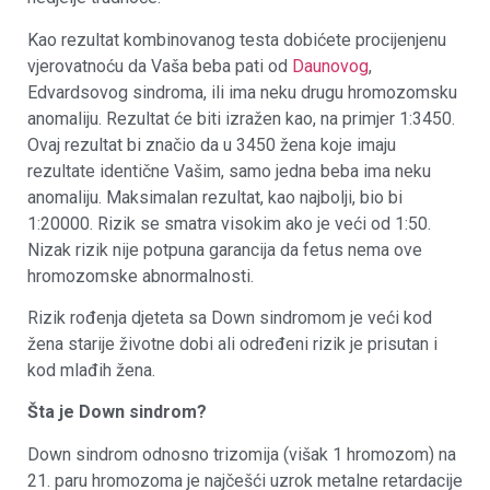
Kao rezultat kombinovanog testa dobićete procijenjenu
vjerovatnoću da Vaša beba pati od
Daunovog
,
Edvardsovog sindroma, ili ima neku drugu hromozomsku
anomaliju. Rezultat će biti izražen kao, na primjer 1:3450.
Ovaj rezultat bi značio da u 3450 žena koje imaju
rezultate identične Vašim, samo jedna beba ima neku
anomaliju. Maksimalan rezultat, kao najbolji, bio bi
1:20000. Rizik se smatra visokim ako je veći od 1:50.
Nizak rizik nije potpuna garancija da fetus nema ove
hromozomske abnormalnosti.
Rizik rođenja djeteta sa Down sindromom je veći kod
žena starije životne dobi ali određeni rizik je prisutan i
kod mlađih žena.
Šta je Down sindrom?
Down sindrom odnosno trizomija (višak 1 hromozom) na
21. paru hromozoma je najčešći uzrok metalne retardacije