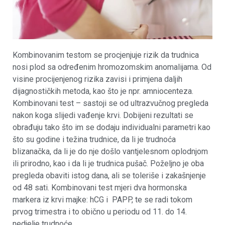
Kombinovanim testom se procjenjuje rizik da trudnica
nosi plod sa određenim hromozomskim anomalijama. Od
visine procijenjenog rizika zavisi i primjena daljih
dijagnostičkih metoda, kao što je npr. amniocenteza.
Kombinovani test – sastoji se od ultrazvučnog pregleda
nakon koga slijedi vađenje krvi. Dobijeni rezultati se
obrađuju tako što im se dodaju individualni parametri kao
što su godine i težina trudnice, da li je trudnoća
blizanačka, da li je do nje došlo vantjelesnom oplodnjom
ili prirodno, kao i da li je trudnica pušač. Poželjno je oba
pregleda obaviti istog dana, ali se toleriše i zakašnjenje
od 48 sati. Kombinovani test mjeri dva hormonska
markera iz krvi majke: hCG i PAPP, te se radi tokom
prvog trimestra i to obično u periodu od 11. do 14.
nedjelje trudnoće.