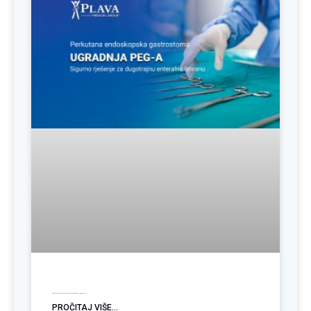
Ugradnja PEG sonde: Podrška pacijentima sa poremećajem gutanja
PROČITAJ VIŠE...