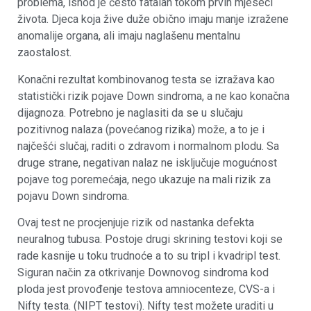
problema, ishod je često fatalan tokom prvih mjeseci
života. Djeca koja žive duže obično imaju manje izražene
anomalije organa, ali imaju naglašenu mentalnu
zaostalost.
Konačni rezultat kombinovanog testa se izražava kao
statistički rizik pojave Down sindroma, a ne kao konačna
dijagnoza. Potrebno je naglasiti da se u slučaju
pozitivnog nalaza (povećanog rizika) može, a to je i
najčešći slučaj, raditi o zdravom i normalnom plodu. Sa
druge strane, negativan nalaz ne isključuje mogućnost
pojave tog poremećaja, nego ukazuje na mali rizik za
pojavu Down sindroma.
Ovaj test ne procjenjuje rizik od nastanka defekta
neuralnog tubusa. Postoje drugi skrining testovi koji se
rade kasnije u toku trudnoće a to su tripl i kvadripl test.
Siguran način za otkrivanje Downovog sindroma kod
ploda jest provođenje testova amniocenteze, CVS-a i
Nifty testa. (NIPT testovi). Nifty test možete uraditi u