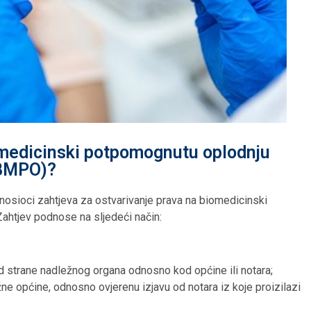
omedicinski potpomognutu oplodnju
BMPO)?
dnosioci zahtjeva za ostvarivanje prava na biomedicinski
ahtjev podnose na sljedeći način:
d strane nadležnog organa odnosno kod općine ili notara;
ne općine, odnosno ovjerenu izjavu od notara iz koje proizilazi