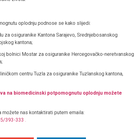
mognutu oplodnju podnose se kako slijedi:
u za osiguranike Kantona Sarajevo, Srednjebosanskog
ojskog kantona;
čkoj bolnici Mostar za osiguranike Hercegovačko-neretvanskog
a;
iničkom centru Tuzla za osiguranike Tuzlanskog kantona,
ava na biomedicinski potpomognutu oplodnju možete
a možete nas kontaktirati putem emaila:
5/393-333 .