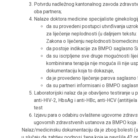
Potvrdu nadležnog kantonalnog zavoda zdravstven
oba partnera;
Nalaze doktora medicine specijaliste ginekologije
da su provedeni postupci utvrđivanja uzro
za liječenje neplodnosti (u daljnjem tekst
Zakona o liječenju neplodnosti biomedici
da postoje indikacije za BMPO saglasno S
da su iscrpljene sve druge mogućnosti liječ
kombinirana terapija nije moguća ili nije u
dokumentaciju koja to dokazuje,
da je provedeno liječenje parova saglasno
da su partneri informisani o BMPO saglasn
Laboratorijski nalaz da je obavljeno testiranje u 
anti-HIV-2, HbsAg i anti-HBc, anti-HCV (antitijela 
test
Izjavu para o odabiru ovlaštene ugovorne zdrav
ugovornih zdravstvenih ustanova za BMPO koja se
Nalaz/medicinsku dokumentaciju da je zbog bolesti (sv
u slučaju da zahtjev podnosi žena koja je navršila 42 g