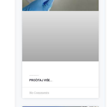
Operacija hemoroida: Kada je vrijeme za trajno rješenje?
PROČITAJ VIŠE...
No Comments