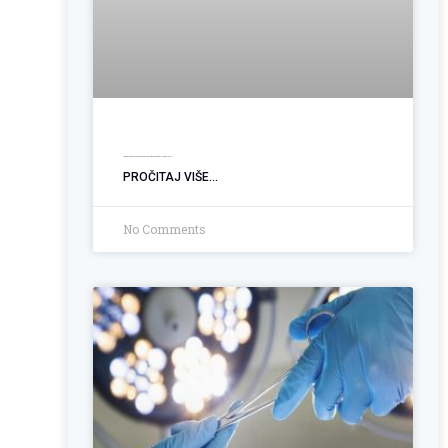
Ugradnja PEG sonde: Podrška pacijentima sa poremećajem gutanja
PROČITAJ VIŠE...
No Comments