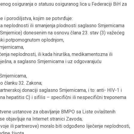
og osiguranja o statusu osiguranog lica u Federaciji BiH za
 i porodiljstva, kojim se potvrđuje:
ka neplodnosti ili smanjenja plodnosti saglasno Smjernicama
u: Smjernice) donesenim na osnovu člana 23. stav (3) važećeg
nski potpomognutom oplodnjom,
mjernicama,
enja neplodnosti, ili kada hirurška, medikamentozna ili
spješna, a saglasno Smjernicama i uz odgovarajuću
 Smjernicama,
o članku 32. Zakona;
partnerskoj donaciji saglasno Smjernicama, i to: anti- HIV-1 i
na hepatitis C) i sifilis – specifični ili nespecifični treponema
stvene ustanove za obavljanje BMPO sa Liste ovlaštenih
 objavljuje na Internet stranici Zavoda;
oje ili partnerove) moralo biti odgođeno liječenje neplodnosti,
odine života.