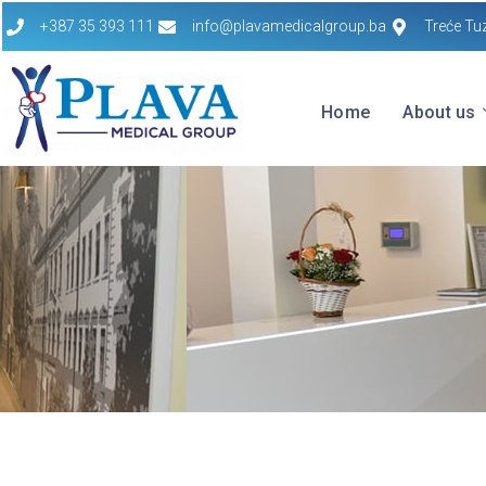
+387 35 393 111
info@plavamedicalgroup.ba
Treće Tu
Home
About us