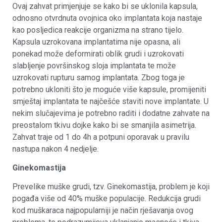
Ovaj zahvat primjenjuje se kako bi se uklonila kapsula,
odnosno otvrdnuta ovojnica oko implantata koja nastaje
kao posljedica reakcije organizma na strano tijelo.
Kapsula uzrokovana implantatima nije opasna, ali
ponekad može deformirati oblik grudi i uzrokovati
slabljenje površinskog sloja implantata te može
uzrokovati rupturu samog implantata. Zbog toga je
potrebno ukloniti što je moguće više kapsule, promijeniti
smještaj implantata te najčešće staviti nove implantate. U
nekim slučajevima je potrebno raditi i dodatne zahvate na
preostalom tkivu dojke kako bi se smanjila asimetrija.
Zahvat traje od 1 do 4h a potpuni oporavak u pravilu
nastupa nakon 4 nedjelje.
Ginekomastija
Prevelike muške grudi, tzv. Ginekomastija, problem je koji
pogađa više od 40% muške populacije. Redukcija grudi
kod muškaraca najpopularniji je način rješavanja ovog