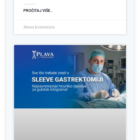
Operacija hemoroida: Kada je vrijeme za trajno rješenje?
PROČITAJ VIŠE...
Nema komentara