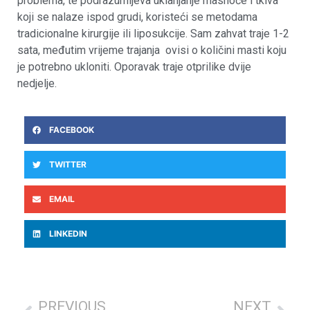
problema, te podrazumijeva uklanjanje masnoće i tkiva
koji se nalaze ispod grudi, koristeći se metodama
tradicionalne kirurgije ili liposukcije. Sam zahvat traje 1-2
sata, međutim vrijeme trajanja ovisi o količini masti koju
je potrebno ukloniti. Oporavak traje otprilike dvije
nedjelje.
FACEBOOK
TWITTER
EMAIL
LINKEDIN
PREVIOUS
NEXT