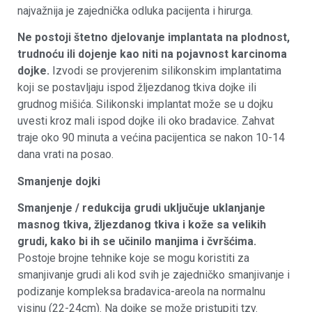
najvažnija je zajednička odluka pacijenta i hirurga.
Ne postoji štetno djelovanje implantata na plodnost,
trudnoću ili dojenje kao niti na pojavnost karcinoma
dojke.
Izvodi se provjerenim silikonskim implantatima
koji se postavljaju ispod žljezdanog tkiva dojke ili
grudnog mišića. Silikonski implantat može se u dojku
uvesti kroz mali ispod dojke ili oko bradavice. Zahvat
traje oko 90 minuta a većina pacijentica se nakon 10-14
dana vrati na posao.
Smanjenje dojki
Smanjenje / redukcija grudi uključuje uklanjanje
masnog tkiva, žljezdanog tkiva i kože sa velikih
grudi, kako bi ih se učinilo manjima i čvršćima.
Postoje brojne tehnike koje se mogu koristiti za
smanjivanje grudi ali kod svih je zajedničko smanjivanje i
podizanje kompleksa bradavica-areola na normalnu
visinu (22-24cm). Na dojke se može pristupiti tzv.