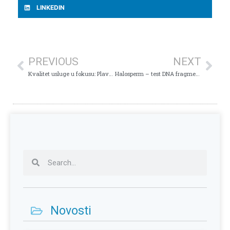
LINKEDIN
PREVIOUS
NEXT
Kvalitet usluge u fokusu: Plava Poliklinika nastavlja sa procesom akreditiranja, održan prvi sastanak sa facilitatorom
Halosperm – test DNA fragmentacije
Novosti