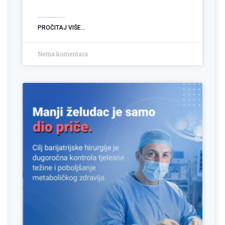
Kako podnijeti Zahtjev za biomedicinski potpomognutu oplodnju (BMPO)
PROČITAJ VIŠE...
Nema komentara