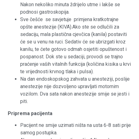
Nakon nekoliko minuta ždrijelo utrne i lakše se
podnosi gastroskopija.
Sve češće se savjetuje primjena kratkotrajne
opšte anestezije (KIVA).Ako ste se odlučili za
sedaciju, mala plastična cjevčica (kanila) postaviti
će se u venu na ruci. Sedativ će se ubrizgati kroz
kanilu, te ćete gotovo odmah osjetiti opuštenost i
pospanost. Dok ste u sedaciji, provodi se trajno
praćenje vaših vitalnih funkcija (količina kisika u krvi
te vrijednosti krvnog tlaka i pulsa).
Na dan endoskopskog zahvata u anesteziji, poslije
anestezije nije dozvoljeno upravljati motornim
vozilom. Dva sata nakon anestezije smije se jesti i
piti.
Priprema pacijenta
Pacijent ne smije uzimati ništa na usta 6-8 sati prije
samog postupka.