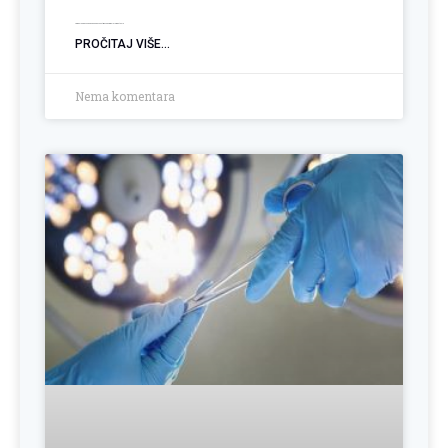
Ugradnja PEG sonde: Podrška pacijentima sa poremećajem gutanja
PROČITAJ VIŠE...
Nema komentara