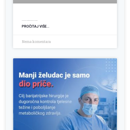
Kako podnijeti Zahtjev za biomedicinski potpomognutu oplodnju (BMPO)
PROČITAJ VIŠE...
Nema komentara