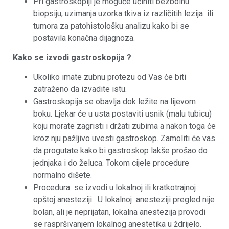
Pri gastroskopiji je moguće učiniti bezbolnu
biopsiju, uzimanja uzorka tkiva iz različitih lezija ili
tumora za patohistološku analizu kako bi se
postavila konačna dijagnoza.
Kako se izvodi gastroskopija ?
Ukoliko imate zubnu protezu od Vas će biti
zatraženo da izvadite istu.
Gastroskopija se obavlja dok ležite na lijevom
boku. Ljekar će u usta postaviti usnik (malu tubicu)
koju morate zagristi i držati zubima a nakon toga će
kroz nju pažljivo uvesti gastroskop. Zamoliti će vas
da progutate kako bi gastroskop lakše prošao do
jednjaka i do želuca. Tokom cijele procedure
normalno dišete.
Procedura se izvodi u lokalnoj ili kratkotrajnoj
opštoj anesteziji. U lokalnoj anesteziji pregled nije
bolan, ali je neprijatan, lokalna anestezija provodi
se raspršivanjem lokalnog anestetika u ždrijelo.