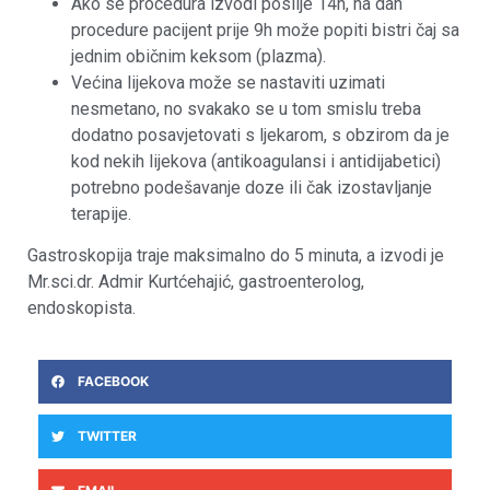
Ako se procedura izvodi poslije 14h, na dan
procedure pacijent prije 9h može popiti bistri čaj sa
jednim običnim keksom (plazma).
Većina lijekova može se nastaviti uzimati
nesmetano, no svakako se u tom smislu treba
dodatno posavjetovati s ljekarom, s obzirom da je
kod nekih lijekova (antikoagulansi i antidijabetici)
potrebno podešavanje doze ili čak izostavljanje
terapije.
Gastroskopija traje maksimalno do 5 minuta, a izvodi je
Mr.sci.dr. Admir Kurtćehajić, gastroenterolog,
endoskopista.
FACEBOOK
TWITTER