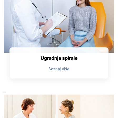
Ugradnja spirale
Saznaj više
Ostale usluge