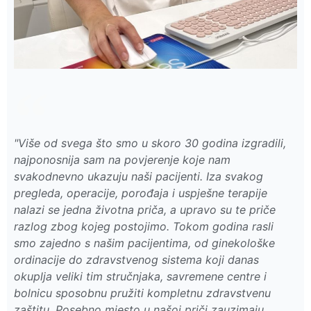
"Više od svega što smo u skoro 30 godina izgradili,
najponosnija sam na povjerenje koje nam
svakodnevno ukazuju naši pacijenti. Iza svakog
pregleda, operacije, porođaja i uspješne terapije
nalazi se jedna životna priča, a upravo su te priče
razlog zbog kojeg postojimo. Tokom godina rasli
smo zajedno s našim pacijentima, od ginekološke
ordinacije do zdravstvenog sistema koji danas
okuplja veliki tim stručnjaka, savremene centre i
bolnicu sposobnu pružiti kompletnu zdravstvenu
zaštitu. Posebno mjesto u našoj priči zauzimaju