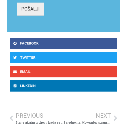
POŠALJI
FACEBOOK
TWITTER
EMAIL
LINKEDIN
PREVIOUS
NEXT
Šta je akutni proljev i kada se treba javiti infektologu?
Zajedno na Movember strani: Akcijske cijene preventivnih pregleda u mjesecu muškog zdravlja