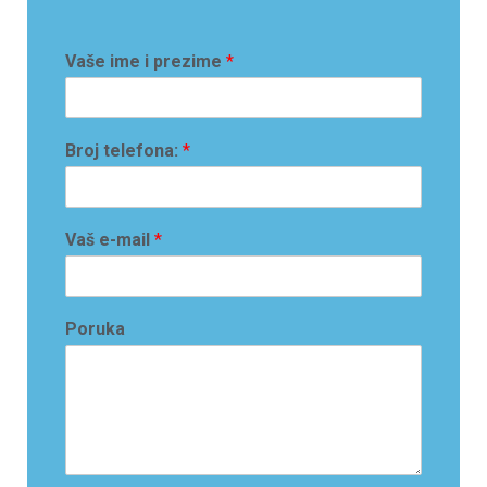
Vaše ime i prezime
*
Broj telefona:
*
Vaš e-mail
*
Poruka