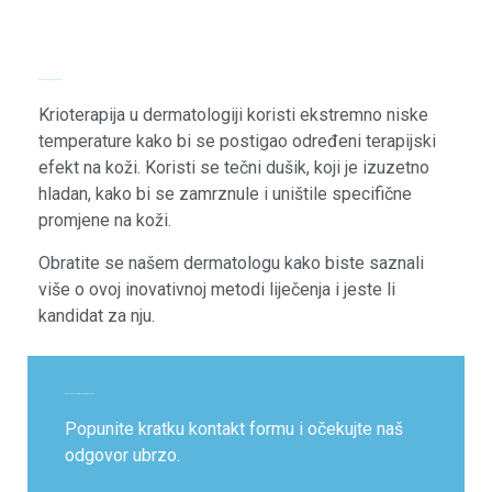
Kako funkcioniše krioterapija?
Krioterapija u dermatologiji koristi ekstremno niske
temperature kako bi se postigao određeni terapijski
efekt na koži. Koristi se tečni dušik, koji je izuzetno
hladan, kako bi se zamrznule i uništile specifične
promjene na koži.
Obratite se našem dermatologu kako biste saznali
više o ovoj inovativnoj metodi liječenja i jeste li
kandidat za nju.
Zakažite Vaš termin kod dermatologa
Popunite kratku kontakt formu i očekujte naš
odgovor ubrzo.