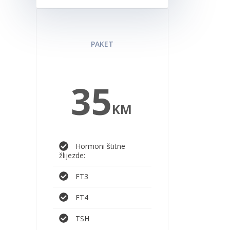
LAB ŠTITNA
PAKET
35
KM
Hormoni štitne
žlijezde:
FT3
FT4
TSH