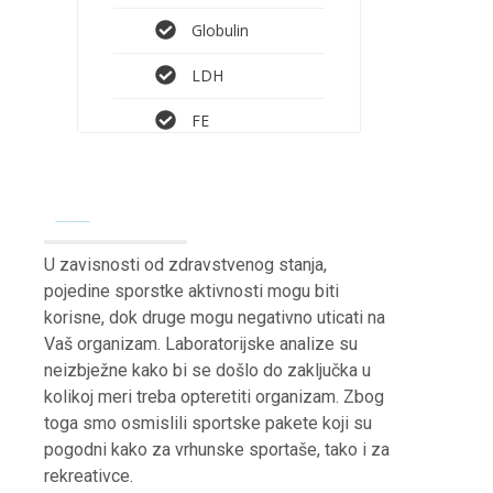
Globulin
LDH
FE
Laboratorijski paketi za sportiste i rekreativce
U zavisnosti od zdravstvenog stanja,
pojedine sporstke aktivnosti mogu biti
korisne, dok druge mogu negativno uticati na
Vaš organizam. Laboratorijske analize su
neizbježne kako bi se došlo do zaključka u
kolikoj meri treba opteretiti organizam. Zbog
toga smo osmislili sportske pakete koji su
pogodni kako za vrhunske sportaše, tako i za
rekreativce.