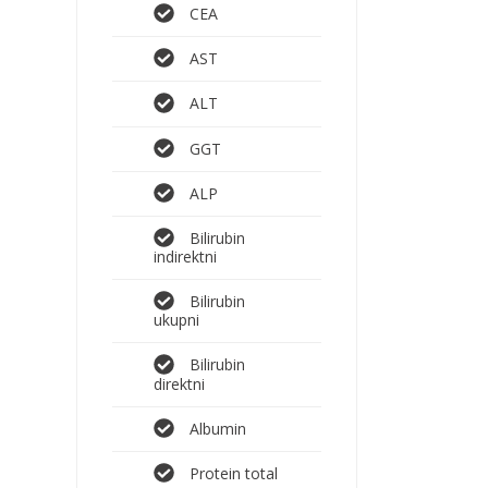
CEA
AST
ALT
GGT
ALP
Bilirubin
indirektni
Bilirubin
ukupni
Bilirubin
direktni
Albumin
Protein total