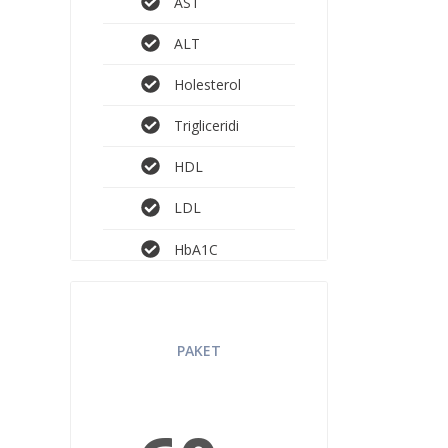
AST
ALT
Holesterol
Trigliceridi
HDL
LDL
HbA1C
TOTAL CARE 2
PAKET