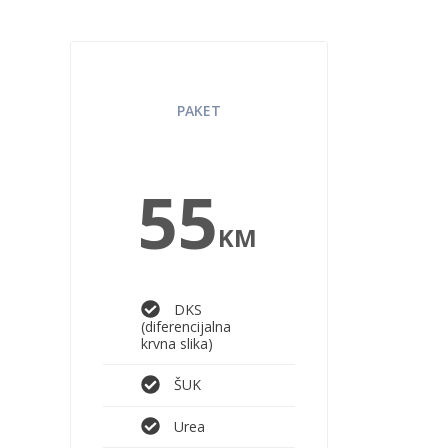
SPORT STANDARD
PAKET
55
KM
DKS
(diferencijalna
krvna slika)
ŠUK
Urea