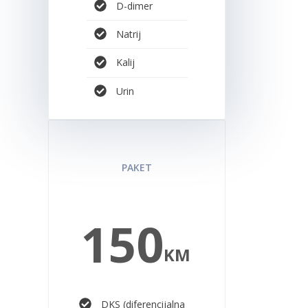
D-dimer
Natrij
Kalij
Urin
SPORT PREMIUM
PAKET
150
KM
DKS (diferencijalna