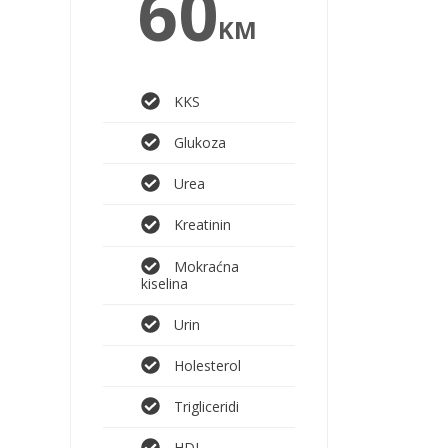
60
KM
KKS
Glukoza
Urea
Kreatinin
Mokraćna
kiselina
Urin
Holesterol
Trigliceridi