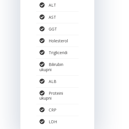
ALT
AST
GGT
Holesterol
Trigliceridi
Bilirubin
ukupni
ALB
Proteini
ukupni
CRP
LDH