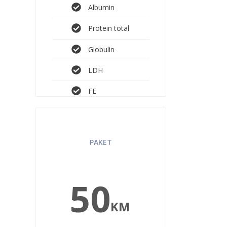
Albumin
Protein total
Globulin
LDH
FE
TOTAL CARE 3
PAKET
50
KM