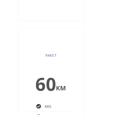
LAB PREMIUM ZA
NJEGA
PAKET
60
KM
KKS