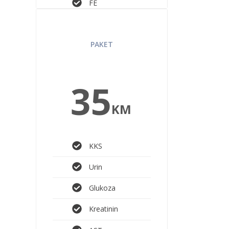
FE
LAB DIABETIC
PAKET
35
KM
KKS
Urin
Glukoza
Kreatinin