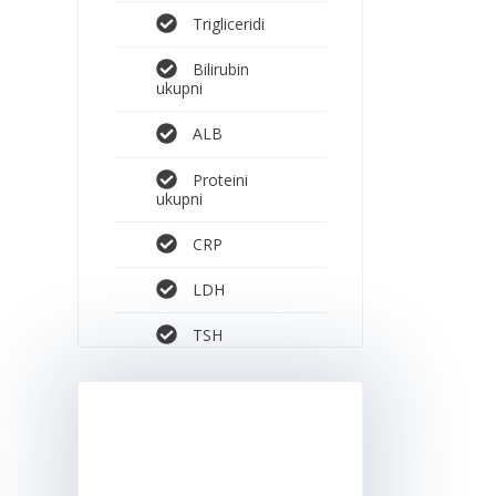
Trigliceridi
Bilirubin
ukupni
ALB
Proteini
ukupni
CRP
LDH
TSH
LAB