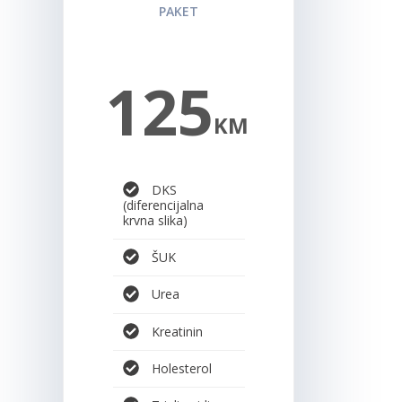
PAKET
125
KM
DKS
(diferencijalna
krvna slika)
ŠUK
Urea
Kreatinin
Holesterol