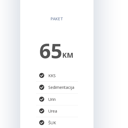
PREMIUM ZA
NJU
PAKET
65
KM
KKS
Sedimentacija
Urin
Urea
ŠUK