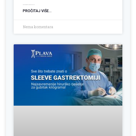
Operacija hemoroida: Kada je vrijeme za trajno rješenje?
PROČITAJ VIŠE...
Nema komentara