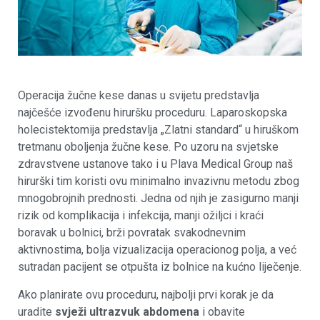
Operacija žučne kese danas u svijetu predstavlja
najčešće izvođenu hiruršku proceduru. Laparoskopska
holecistektomija predstavlja „Zlatni standard“ u hiruškom
tretmanu oboljenja žučne kese. Po uzoru na svjetske
zdravstvene ustanove tako i u Plava Medical Group naš
hirurški tim koristi ovu minimalno invazivnu metodu zbog
mnogobrojnih prednosti. Jedna od njih je zasigurno manji
rizik od komplikacija i infekcija, manji ožiljci i kraći
boravak u bolnici, brži povratak svakodnevnim
aktivnostima, bolja vizualizacija operacionog polja, a već
sutradan pacijent se otpušta iz bolnice na kućno liječenje.
Ako planirate ovu proceduru, najbolji prvi korak je da
uradite
svježi ultrazvuk abdomena
i obavite