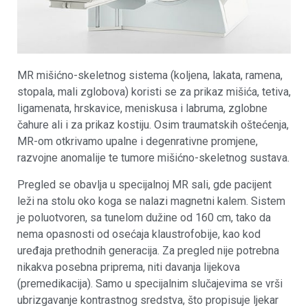
MR mišićno-skeletnog sistema (koljena, lakata, ramena,
stopala, mali zglobova) koristi se za prikaz mišića, tetiva,
ligamenata, hrskavice, meniskusa i labruma, zglobne
čahure ali i za prikaz kostiju. Osim traumatskih oštećenja,
MR-om otkrivamo upalne i degenrativne promjene,
razvojne anomalije te tumore mišićno-skeletnog sustava.
Pregled se obavlja u specijalnoj MR sali, gde pacijent
leži na stolu oko koga se nalazi magnetni kalem. Sistem
je poluotvoren, sa tunelom dužine od 160 cm, tako da
nema opasnosti od osećaja klaustrofobije, kao kod
uređaja prethodnih generacija. Za pregled nije potrebna
nikakva posebna priprema, niti davanja lijekova
(premedikacija). Samo u specijalnim slučajevima se vrši
ubrizgavanje kontrastnog sredstva, što propisuje ljekar