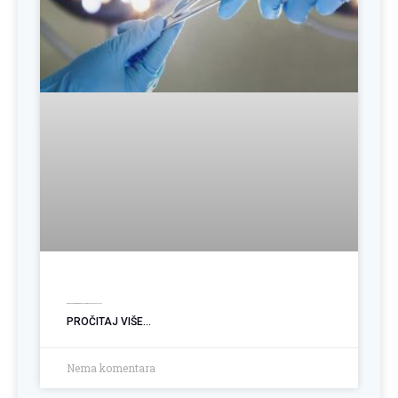
Operacija hemoroida: Kada je vrijeme za trajno rješenje?
PROČITAJ VIŠE...
Nema komentara