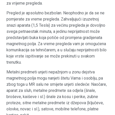
za vrijeme pregleda.
Pregled je apsolutno bezbolan. Neophodno je da se ne
pomjerate za vreme pregleda. Zahvaljujući izuzetnoj
snazi aparata (1,5 Tesla) za većinu pregleda je dovoljno
svega petnaestak minuta, a jedinu neprijatnost može
predstavljati buka koja potiče od promjena gradijenata
magnetnog polja. Za vreme pregleda vam je omogućena
komunikacija sa tehničarem, a u slučaju neprijatnosti bilo
koje vrste ispitivanje se može prekinuti u svakom
trenutku.
Metalni predmeti unjeti nepažnjom u zonu dejstva
magnetnog polja mogu nanjeti štetu Vama i osoblju, pa
zbog toga u MR salu ne smijete unjeti sledeće: Naočare,
aparat za sluh, metalne predmete sa odjela (šnale,
broševe, kaiševe i sl.) šnale za kosu i perike, zubne
proteze, sitne metalne predmete iz džepova (ključeve,
olovke, novac i sl.), satove, mobilne telefone, platne