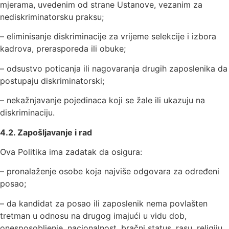
mjerama, uvedenim od strane Ustanove, vezanim za
nediskriminatorsku praksu;
– eliminisanje diskriminacije za vrijeme selekcije i izbora
kadrova, prerasporeda ili obuke;
– odsustvo poticanja ili nagovaranja drugih zaposlenika da
postupaju diskriminatorski;
– nekažnjavanje pojedinaca koji se žale ili ukazuju na
diskriminaciju.
4
.
2
. Zapošljavanje i rad
Ova Politika ima zadatak da osigura:
– pronalaženje osobe koja najviše odgovara za određeni
posao;
– da kandidat za posao ili zaposlenik nema povlašten
tretman u odnosu na drugog imajući u vidu dob,
onesposobljenje, nacionalnost, bračni status, rasu, religiju,