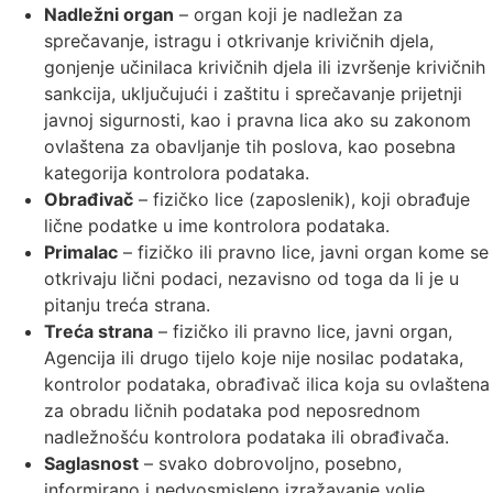
Nadležni organ
– organ koji je nadležan za
sprečavanje, istragu i otkrivanje krivičnih djela,
gonjenje učinilaca krivičnih djela ili izvršenje krivičnih
sankcija, uključujući i zaštitu i sprečavanje prijetnji
javnoj sigurnosti, kao i pravna lica ako su zakonom
ovlaštena za obavljanje tih poslova, kao posebna
kategorija kontrolora podataka.
Obrađivač
– fizičko lice (zaposlenik), koji obrađuje
lične podatke u ime kontrolora podataka.
Primalac
– fizičko ili pravno lice, javni organ kome se
otkrivaju lični podaci, nezavisno od toga da li je u
pitanju treća strana.
Treća strana
– fizičko ili pravno lice, javni organ,
Agencija ili drugo tijelo koje nije nosilac podataka,
kontrolor podataka, obrađivač ilica koja su ovlaštena
za obradu ličnih podataka pod neposrednom
nadležnošću kontrolora podataka ili obrađivača.
Saglasnost
– svako dobrovoljno, posebno,
informirano i nedvosmisleno izražavanje volje