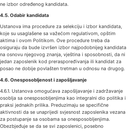
ne izbor određenog kandidata.
4
.
5
. Odabir kandidata
Ustanova ima procedure za selekciju i izbor kandidata,
koje su usaglašene sa važećom regulativom, opštim
aktima i ovom Politikom. Ove procedure treba da
osiguraju da bude izvršen izbor najpodobnijeg kandidata
na osnovu njegovog znanja, vještina i sposobnosti, da ni
jedan zaposlenik kod preraspoređivanja ili kandidat za
posao ne dobije povlašten tretman u odnosu na drugog.
4
.
6
. Onesposobljenost i zapošljavanje
4.6.1. Ustanova omogućava zapošljavanje i zadržavanje
osoblja sa onesposobljenjima kao integralni dio politika i
praksi jednakih prilika. Preduzimaju se specifične
aktivnosti da se unaprijedi svjesnost zaposlenika vezana
za postupanje sa osobama sa onesposobljenjima.
Obezbjeđuje se da se svi zaposlenici, posebno