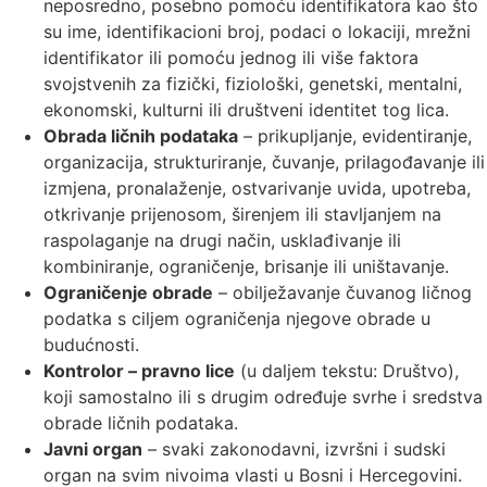
neposredno, posebno pomoću identifikatora kao što
su ime, identifikacioni broj, podaci o lokaciji, mrežni
identifikator ili pomoću jednog ili više faktora
svojstvenih za fizički, fiziološki, genetski, mentalni,
ekonomski, kulturni ili društveni identitet tog lica.
Obrada ličnih podataka
– prikupljanje, evidentiranje,
organizacija, strukturiranje, čuvanje, prilagođavanje ili
izmjena, pronalaženje, ostvarivanje uvida, upotreba,
otkrivanje prijenosom, širenjem ili stavljanjem na
raspolaganje na drugi način, usklađivanje ili
kombiniranje, ograničenje, brisanje ili uništavanje.
Ograničenje obrade
– obilježavanje čuvanog ličnog
podatka s ciljem ograničenja njegove obrade u
budućnosti.
Kontrolor – pravno lice
(u daljem tekstu: Društvo),
koji samostalno ili s drugim određuje svrhe i sredstva
obrade ličnih podataka.
Javni organ
– svaki zakonodavni, izvršni i sudski
organ na svim nivoima vlasti u Bosni i Hercegovini.