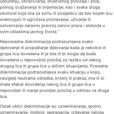
udruženju, obrazovanja, društvenog položaja i pola,
polnog izražavanja ili orijentacije, kao i svaka druga
okolnost koja ima za svrhu ili posljedicu da bilo kojem licu
onemogući ili ugrožava priznavanje, uživanje ili
ostvarivanje naravno pravnoj osnovi prava i sloboda u
svim oblastima javnog života.”
Neposredna diskriminacija podrazumijeva svako
djelovanje ili propuštanje djelovanja kada je nekolice ili
grupa lica dovedena ili je bila ili bi mogla da bude
dovedena u nepovoljniji položaj za razliku od nekog
drugog lica ili grupe lica u sličnim situacijama. Posredna
diskriminacija podrazumijeva svaku situaciju u kojoj,
naizgled neutralna odredba, kriterij ili praksa, ima ili bi
imala efekat dovođenja nekog lica ili grupe lica u
nepovoljan ili manje povoljan položaj u odnosu na druga
lica.
Ostali oblici diskriminacije su: uznemiravanje, spolno
uznemiravanje, mobing, segregacija, izdavanje naloga