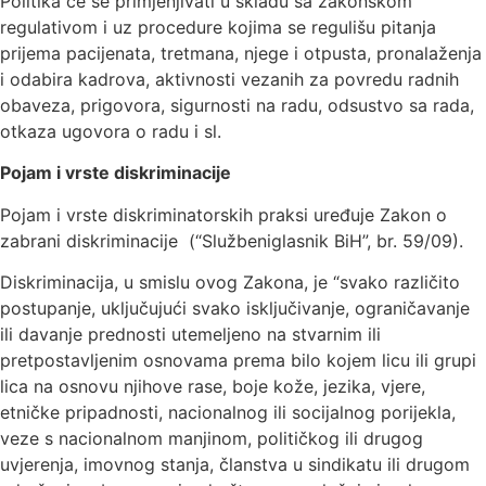
Politika će se primjenjivati u skladu sa zakonskom
regulativom i uz procedure kojima se regulišu pitanja
prijema pacijenata, tretmana, njege i otpusta, pronalaženja
i odabira kadrova, aktivnosti vezanih za povredu radnih
obaveza, prigovora, sigurnosti na radu, odsustvo sa rada,
otkaza ugovora o radu i sl.
Pojam i vrste diskriminacije
Pojam i vrste diskriminatorskih praksi uređuje Zakon o
zabrani diskriminacije (“Službeniglasnik BiH”, br. 59/09).
Diskriminacija, u smislu ovog Zakona, je “svako različito
postupanje, uključujući svako isključivanje, ograničavanje
ili davanje prednosti utemeljeno na stvarnim ili
pretpostavljenim osnovama prema bilo kojem licu ili grupi
lica na osnovu njihove rase, boje kože, jezika, vjere,
etničke pripadnosti, nacionalnog ili socijalnog porijekla,
veze s nacionalnom manjinom, političkog ili drugog
uvjerenja, imovnog stanja, članstva u sindikatu ili drugom