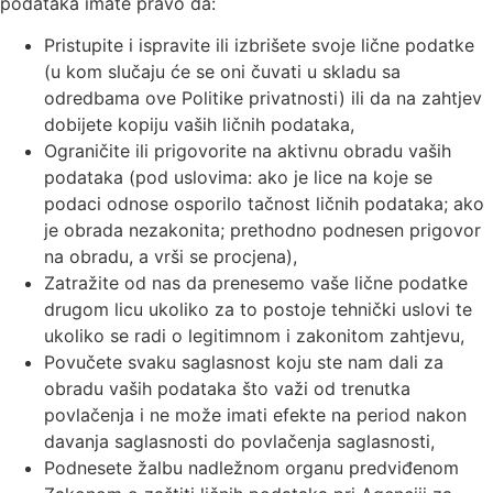
podataka imate pravo da:
Pristupite i ispravite ili izbrišete svoje lične podatke
(u kom slučaju će se oni čuvati u skladu sa
odredbama ove Politike privatnosti) ili da na zahtjev
dobijete kopiju vaših ličnih podataka,
Ograničite ili prigovorite na aktivnu obradu vaših
podataka (pod uslovima: ako je lice na koje se
podaci odnose osporilo tačnost ličnih podataka; ako
je obrada nezakonita; prethodno podnesen prigovor
na obradu, a vrši se procjena),
Zatražite od nas da prenesemo vaše lične podatke
drugom licu ukoliko za to postoje tehnički uslovi te
ukoliko se radi o legitimnom i zakonitom zahtjevu,
Povučete svaku saglasnost koju ste nam dali za
obradu vaših podataka što važi od trenutka
povlačenja i ne može imati efekte na period nakon
davanja saglasnosti do povlačenja saglasnosti,
Podnesete žalbu nadležnom organu predviđenom