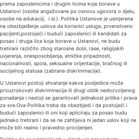
prema zaposlenicima i drugim licima koje borave u
Ustanovi (osobe angažovane po osnovu ugovora o djelu,
osobe na edukaciji, i sl.). Politika Ustanove je usmjerena
na obezbjeđenje uslova da korisnici usluga, prvenstveno
pacijenti,postojeći i budući zaposlenici ili kandidati za
posao i druga lica koja borave u Ustanovi, ne budu
tretirani različito zbog starosne dobi, rase, religijskih
uvjerenja, onesposobljenja, etničke pripadnosti,
nacionalnosti, spola, seksualne orijentacije, bračnog ili
socijalnog statusa (zabrana diskriminacije).
U Ustanovi postoji shvatanje kakve posljedice može
prouzrokovati diskriminacija ili drugi oblik nedozvoljenog
ponašanja i nastoji se garantovati jednakost prilika i prava
za sve.Ova Politika treba da obezbjedi i da postojeći i
budući zaposlenici ili oni koji apliciraju za posao budu
jednako tretirani i da se ne zahtijeva ni jedan uslov koji ne
može biti realno i pravedno procijenjen.