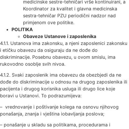
medicinske sestre-tehničari vrše kontinuirani, a
Koordinator za kvalitet i glavna medicinska
sestra-tehničar PZU periodični nadzor nad
primjenom ove politike.
POLITIKA
Obaveze Ustanove i zaposlenika
4.1.1. Ustanova ima zakonsku, a njeni zaposlenici zakonsku
i etičku obavezu da osiguraju da ne dođe do
diskriminacije. Posebnu obavezu, u ovom smislu, ima
rukovodno osoblje svih nivoa.
4.1.2. Svaki zaposlenik ima obavezu da obezbjedi da ne
dođe do diskriminacije u odnosu na drugog zaposlenika ili
pacijenta i drugog korisnika usluga ili drugo lice koje
boravi u Ustanovi. To podrazumijeva:
– vrednovanje i poštivanje kolega na osnovu njihovog
ponašanja, znanja i vještina iobavljanja poslova;
– ponašanje u skladu sa politikama, procedurama i