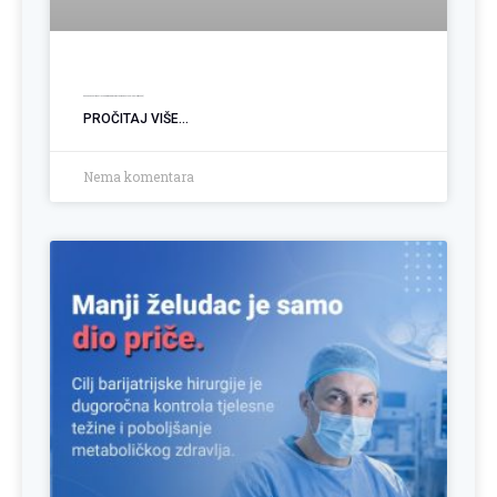
Kako podnijeti Zahtjev za biomedicinski potpomognutu oplodnju (BMPO)
PROČITAJ VIŠE...
Nema komentara