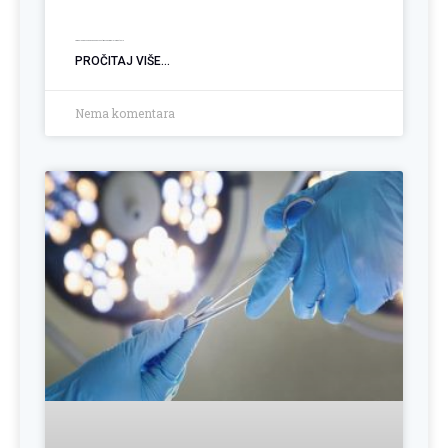
Ugradnja PEG sonde: Podrška pacijentima sa poremećajem gutanja
PROČITAJ VIŠE...
Nema komentara