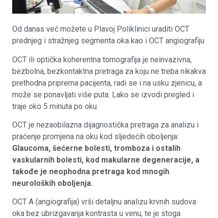
Od danas već možete u Plavoj Poliklinici uraditi OCT
prednjeg i stražnjeg segmenta oka kao i OCT angiografiju
OCT ili optička koherentna tomografija je neinvazivna,
bezbolna, bezkontaktna pretraga za koju ne treba nikakva
prethodna priprema pacijenta, radi se i na usku zjenicu, a
može se ponavljati više puta. Lako se izvodi pregled i
traje oko 5 minuta po oku.
OCT je nezaobilazna dijagnostička pretraga za analizu i
praćenje promjena na oku kod sljedećih oboljenja:
Glaucoma, šećerne bolesti, tromboza i ostalih
vaskularnih bolesti, kod makularne degeneracije, a
takođe je neophodna pretraga kod mnogih
neuroloških oboljenja.
OCT A (angiografija) vrši detaljnu analizu krvnih sudova
oka bez ubrizgavanja kontrasta u venu, te je stoga