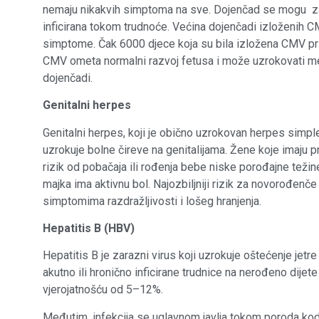
nemaju nikakvih simptoma na sve. Dojenčad se mogu za
inficirana tokom trudnoće. Većina dojenčadi izloženih C
simptome. Čak 6000 djece koja su bila izložena CMV pri
CMV ometa normalni razvoj fetusa i može uzrokovati menta
dojenčadi.
Genitalni herpes
Genitalni herpes, koji je obično uzrokovan herpes simpl
uzrokuje bolne čireve na genitalijama. Žene koje imaju 
rizik od pobačaja ili rođenja bebe niske porođajne težin
majka ima aktivnu bol. Najozbiljniji rizik za novorođen
simptomima razdražljivosti i lošeg hranjenja.
Hepatitis B (HBV)
Hepatitis B je zarazni virus koji uzrokuje oštećenje jetre 
akutno ili hronično inficirane trudnice na nerođeno dijet
vjerojatnošću od 5–12%.
Međutim, infekcija se uglavnom javlja tokom poroda kod 