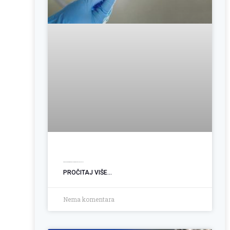
Operacija hemoroida: Kada je vrijeme za trajno rješenje?
PROČITAJ VIŠE...
Nema komentara