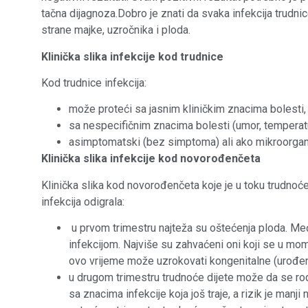
tačna dijagnoza.Dobro je znati da svaka infekcija trudni
strane majke, uzročnika i ploda.
Klinička slika infekcije kod trudnice
Kod trudnice infekcija:
može proteći sa jasnim kliničkim znacima bolesti,
sa nespecifičnim znacima bolesti (umor, temperatu
asimptomatski (bez simptoma) ali ako mikroorgani
Klinička slika infekcije kod novorođenčeta
Klinička slika kod novorođenčeta koje je u toku trudnoć
infekcija odigrala:
u prvom trimestru najteža su oštećenja ploda. Me
infekcijom. Najviše su zahvaćeni oni koji se u momen
ovo vrijeme može uzrokovati kongenitalne (urođ
u drugom trimestru trudnoće dijete može da se rodi
sa znacima infekcije koja još traje, a rizik je manj