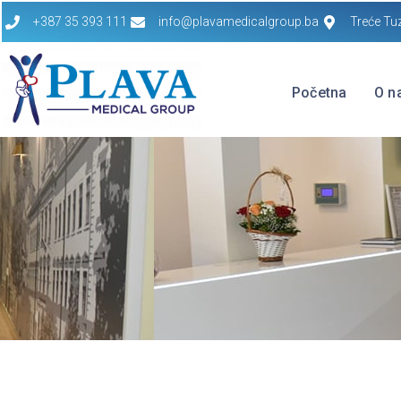
+387 35 393 111
info@plavamedicalgroup.ba
Treće Tu
Početna
O n