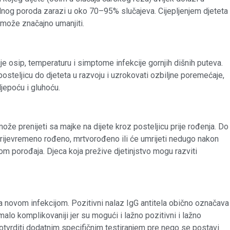
lnog poroda zarazi u oko 70–95% slučajeva. Cijepljenjem djeteta
može značajno umanjiti.
uje osip, temperaturu i simptome infekcije gornjih dišnih puteva.
osteljicu do djeteta u razvoju i uzrokovati ozbiljne poremećaje,
ljepoću i gluhoću.
može prenijeti sa majke na dijete kroz posteljicu prije rođenja. Do
prijevremeno rođeno, mrtvorođeno ili će umrijeti nedugo nakon
kom porođaja. Djeca koja prežive djetinjstvo mogu razviti
a novom infekcijom. Pozitivni nalaz IgG antitela obično označava
malo komplikovaniji jer su mogući i lažno pozitivni i lažno
 potvrditi dodatnim specifičnim testiranjem pre nego se postavi