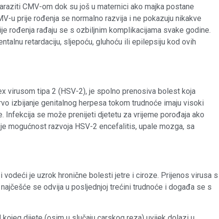
raziti CMV-om dok su još u maternici ako majka postane
MV-u prije rođenja se normalno razvija i ne pokazuju nikakve
je rođenja rađaju se s ozbiljnim komplikacijama svake godine.
lnu retardaciju, sljepoću, gluhoću ili epilepsiju kod ovih
ex virusom tipa 2 (HSV-2), je spolno prenosiva bolest koja
prvo izbijanje genitalnog herpesa tokom trudnoće imaju visoki
e. Infekcija se može prenijeti djetetu za vrijeme porođaja ako
če je mogućnost razvoja HSV-2 encefalitis, upale mozga, sa
i vodeći je uzrok hronične bolesti jetre i ciroze. Prijenos virusa s
e najčešće se odvija u posljednjoj trećini trudnoće i događa se s
kojeg dijete (osim u slučaju carskog reza) uvijek dolazi u