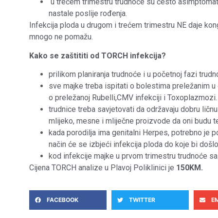
u trećem trimestru trudnoće su često asimptomatsk
nastale poslije rođenja.
Infekcija ploda u drugom i trećem trimestru NE daje kon
mnogo ne pomažu.
Kako se zaštititi od TORCH infekcija?
prilikom planiranja trudnoće i u početnoj fazi tru
sve majke treba ispitati o bolestima preležanim u
o preležanoj Rubelli,CMV infekciji i Toxoplazmozi.
trudnice treba savjetovati da održavaju dobru ličnu
mlijeko, mesne i mliječne proizvode da oni budu t
kada porodilja ima genitalni Herpes, potrebno je p
način će se izbjeći infekcija ploda do koje bi došlo
kod infekcije majke u prvom trimestru trudnoće sa
Cijena TORCH analize u Plavoj Poliklinici je
150KM.
FACEBOOK
TWITTER
E