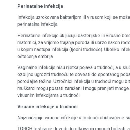
Perinatalne infekcije
Infekcija uzrokovana bakterijom ili virusom koji se mož
perinatalna infekcija.
Perinatalne infekcije uključuju bakterijske ili virusne bo
maternici, za vrijeme trajanja poroda ili ubrzo nakon rođ
u kojem nastupa infekcija (tjedni trudnoće). Ukoliko infe
oštećenja embrija.
Vaginalne infekcije nisu rijetka pojava u trudnoći, a u 
ozbiljno ugroziti trudnoću te dovesti do spontanog poba
porođajne težine. Uzročnici infekcija u trudnoći mogu biti 
muškarci mogu postati zaraženi i mogu prenijeti mnoge 
virusnim infekcijama u trudnoći.
Virusne infekcije u trudnoći
Najznačajnije virusne infekcije u trudnoći obuhvaćene s
TORCH testiranje dovodi do otkrivanja mnogih bolesti, a