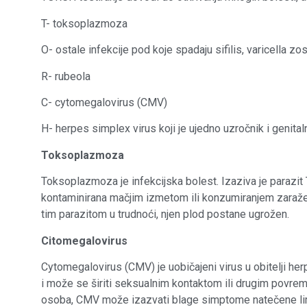
T- toksoplazmoza
O- ostale infekcije pod koje spadaju sifilis, varicella zos
R- rubeola
C- cytomegalovirus (CMV)
H- herpes simplex virus koji je ujedno uzročnik i genita
Toksoplazmoza
Toksoplazmoza je infekcijska bolest. Izaziva je parazit
kontaminirana mačjim izmetom ili konzumiranjem zaražen
tim parazitom u trudnoći, njen plod postane ugrožen.
Citomegalovirus
Cytomegalovirus (CMV) je uobičajeni virus u obitelji herp
i može se širiti seksualnim kontaktom ili drugim povrem
osoba, CMV može izazvati blage simptome natečene limfn