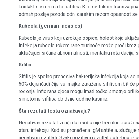
kontakt s virusima hepatitisa B te se tokom transvagina
odmah poslije poroda odn. carskim rezom opasnost se 
Rubeola (german measles)
Rubeola je virus koji uzrokuje ospice, bolest koja uključ
Infekcija rubeole tokom rane trudnoće može proći kroz p
uključujući srčane abnormalnosti, mentalnu retardaciju, s
Sifilis
Sifilis je spolno prenosiva bakterijska infekcija koja se 
50% dojenčadi čije su majke zaražene sifilisom bit će 
rođenja. Inficirana djeca mogu imati teške smetnje prili
simptome sifilisa do dvije godine kasnije.
Šta rezutati testa označavaju?
Negativan rezultat znači da osoba nije trenutno zaražen
staru infekciju. Kad su pronađena IgM antitela, slučaj je 
negativni rezultati. Svaki pozitivni rezultat potrebno je