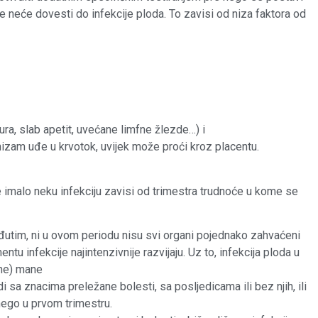
ce neće dovesti do infekcije ploda. To zavisi od niza faktora od
ra, slab apetit, uvećane limfne žlezde…) i
zam uđe u krvotok, uvijek može proći kroz placentu.
e imalo neku infekciju zavisi od trimestra trudnoće u kome se
đutim, ni u ovom periodu nisu svi organi pojednako zahvaćeni
tu infekcije najintenzivnije razvijaju. Uz to, infekcija ploda u
ene) mane
 sa znacima preležane bolesti, sa posljedicama ili bez njih, ili
i nego u prvom trimestru.