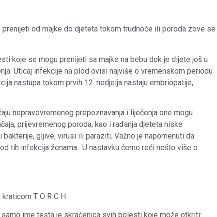
e prenijeti od majke do djeteta tokom trudnoće ili poroda zove se
lesti koje se mogu prenijeti sa majke na bebu dok je dijete još u
enja. Uticaj infekcije na plod ovisi najviše o vremenskom periodu
kcija nastupa tokom prvih 12. nedjelja nastaju embriopatije,
slučaju nepravovremenog prepoznavanja i liječenja one mogu
čaja, prijevremenog poroda, kao i rađanja djeteta niske
bakterije, gljive, virusi ili paraziti. Važno je napomenuti da
od tih infekcija ženama. U nastavku ćemo reći nešto više o
u kraticom T O R C H.
 samo ime testa je skraćenica svih bolesti koje može otkriti: