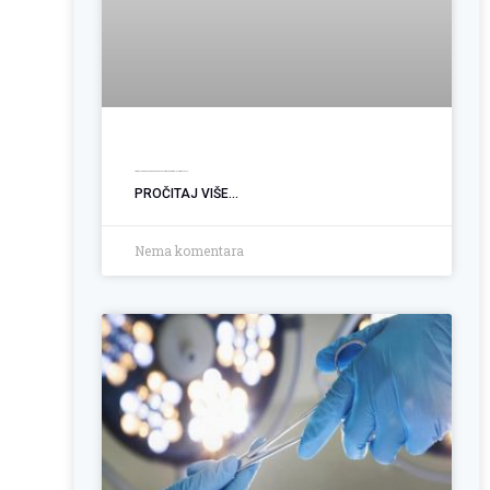
Ugradnja PEG sonde: Podrška pacijentima sa poremećajem gutanja
PROČITAJ VIŠE...
Nema komentara