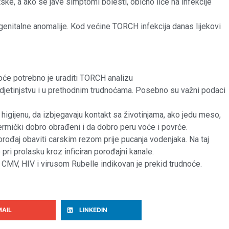
e, a ako se jave simptomi bolesti, obično liče na infekcije
genitalne anomalije. Kod većine TORCH infekcija danas lijekovi
dnoće potrebno je uraditi TORCH analizu
 djetinjstvu i u prethodnim trudnoćama. Posebno su važni podaci
 higijenu, da izbjegavaju kontakt sa životinjama, ako jedu meso,
ermički dobro obrađeni i da dobro peru voće i povrće.
orođaj obaviti carskim rezom prije pucanja vodenjaka. Na taj
 pri prolasku kroz inficiran porođajni kanale.
 CMV, HIV i virusom Rubelle indikovan je prekid trudnoće.
MAIL
LINKEDIN