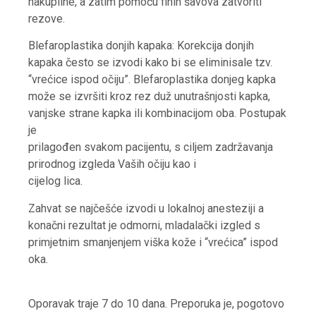
nakupiine, a zatim pomoću finih šavova zatvoriti
rezove.
Blefaroplastika donjih kapaka: Korekcija donjih
kapaka često se izvodi kako bi se eliminisale tzv.
“vrećice ispod očiju”. Blefaroplastika donjeg kapka
može se izvršiti kroz rez duž unutrašnjosti kapka,
vanjske strane kapka ili kombinacijom oba. Postupak
je
prilagođen svakom pacijentu, s ciljem zadržavanja
prirodnog izgleda Vaših očiju kao i
cijelog lica.
Zahvat se najčešće izvodi u lokalnoj anesteziji a
konačni rezultat je odmorni, mladalački izgled s
primjetnim smanjenjem viška kože i “vrećica” ispod
oka.
Oporavak traje 7 do 10 dana. Preporuka je, pogotovo