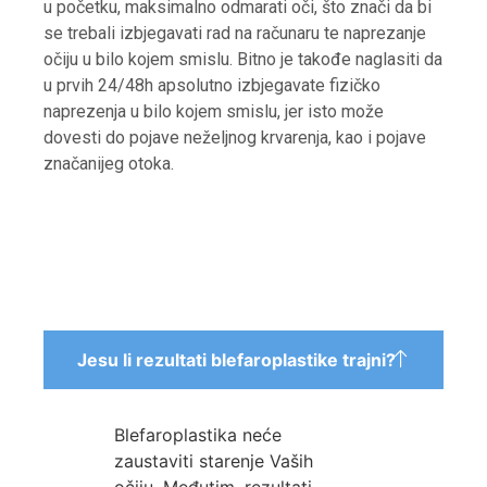
u početku, maksimalno odmarati oči, što znači da bi
se trebali izbjegavati rad na računaru te naprezanje
očiju u bilo kojem smislu. Bitno je takođe naglasiti da
u prvih 24/48h apsolutno izbjegavate fizičko
naprezenja u bilo kojem smislu, jer isto može
dovesti do pojave neželjnog krvarenja, kao i pojave
značanijeg otoka.
Jesu li rezultati blefaroplastike trajni?
Blefaroplastika neće
zaustaviti starenje Vaših
očiju. Međutim, rezultati