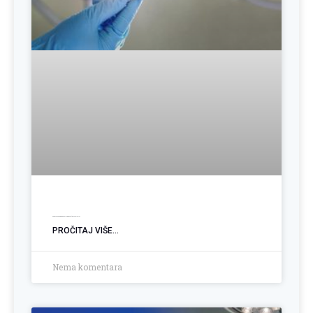
Operacija hemoroida: Kada je vrijeme za trajno rješenje?
PROČITAJ VIŠE...
Nema komentara