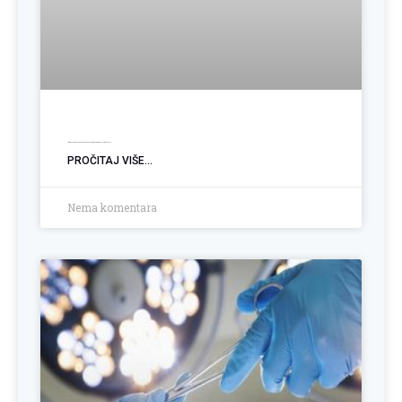
Ugradnja PEG sonde: Podrška pacijentima sa poremećajem gutanja
PROČITAJ VIŠE...
Nema komentara