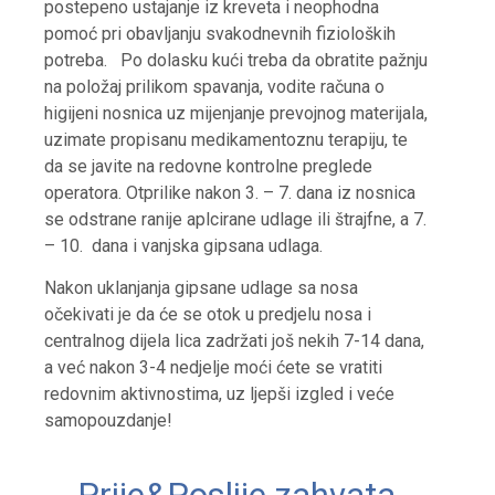
postepeno ustajanje iz kreveta i neophodna
pomoć pri obavljanju svakodnevnih fizioloških
potreba. Po dolasku kući treba da obratite pažnju
na položaj prilikom spavanja, vodite računa o
higijeni nosnica uz mijenjanje prevojnog materijala,
uzimate propisanu medikamentoznu terapiju, te
da se javite na redovne kontrolne preglede
operatora. Otprilike nakon 3. – 7. dana iz nosnica
se odstrane ranije aplcirane udlage ili štrajfne, a 7.
– 10. dana i vanjska gipsana udlaga.
Nakon uklanjanja gipsane udlage sa nosa
očekivati je da će se otok u predjelu nosa i
centralnog dijela lica zadržati još nekih 7-14 dana,
a već nakon 3-4 nedjelje moći ćete se vratiti
redovnim aktivnostima, uz ljepši izgled i veće
samopouzdanje!