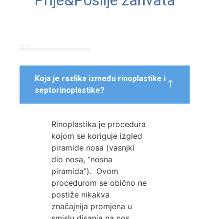
Prije&Poslije zahvata
Odgovori na najčešća pitanja
Koja je razlika između rinoplastike i
septorinoplastike?
Rinoplastika je procedura
kojom se koriguje izgled
piramide nosa (vasnjki
dio nosa, “nosna
piramida”). Ovom
procedurom se obično ne
postiže nikakva
značajnija promjena u
smislu disanja na nos.