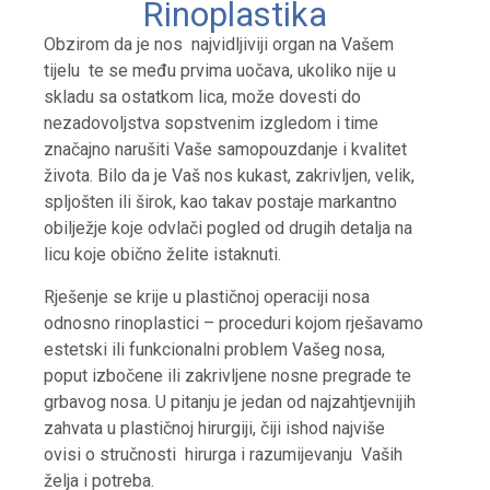
Rinoplastika
Obzirom da je nos najvidljiviji organ na Vašem
tijelu te se među prvima uočava, ukoliko nije u
skladu sa ostatkom lica, može dovesti do
nezadovoljstva sopstvenim izgledom i time
značajno narušiti Vaše samopouzdanje i kvalitet
života. Bilo da je Vaš nos kukast, zakrivljen, velik,
spljošten ili širok, kao takav postaje markantno
obilježje koje odvlači pogled od drugih detalja na
licu koje obično želite istaknuti.
Rješenje se krije u plastičnoj operaciji nosa
odnosno rinoplastici – proceduri kojom rješavamo
estetski ili funkcionalni problem Vašeg nosa,
poput izbočene ili zakrivljene nosne pregrade te
grbavog nosa. U pitanju je jedan od najzahtjevnijih
zahvata u plastičnoj hirurgiji, čiji ishod najviše
ovisi o stručnosti hirurga i razumijevanju Vaših
želja i potreba.