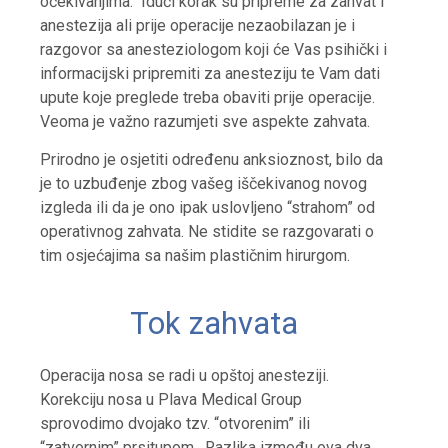
očekivanjima. Idući korak su pripreme za zahvat i
anestezija ali prije operacije nezaobilazan je i
razgovor sa anesteziologom koji će Vas psihički i
informacijski pripremiti za anesteziju te Vam dati
upute koje preglede treba obaviti prije operacije.
Veoma je važno razumjeti sve aspekte zahvata.
Prirodno je osjetiti određenu anksioznost, bilo da
je to uzbuđenje zbog vašeg iščekivanog novog
izgleda ili da je ono ipak uslovljeno “strahom” od
operativnog zahvata. Ne stidite se razgovarati o
tim osjećajima sa našim plastičnim hirurgom.
Tok zahvata
Operacija nosa se radi u opštoj anesteziji.
Korekciju nosa u Plava Medical Group
sprovodimo dvojako tzv. “otvorenim” ili
“zatvornim” prsitupom. Razlika između ova dva