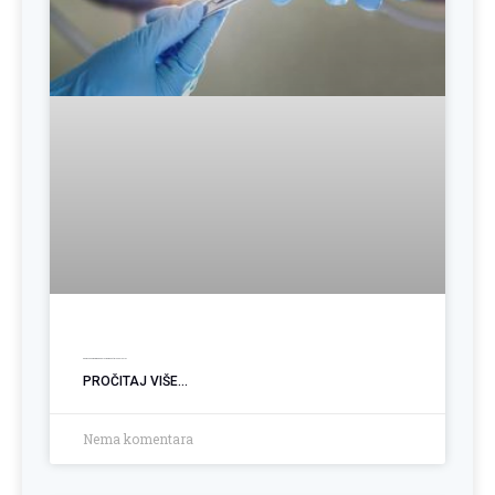
Operacija hemoroida: Kada je vrijeme za trajno rješenje?
PROČITAJ VIŠE...
Nema komentara