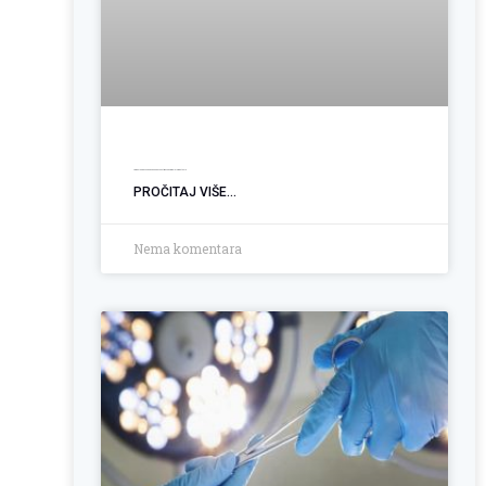
Ugradnja PEG sonde: Podrška pacijentima sa poremećajem gutanja
PROČITAJ VIŠE...
Nema komentara