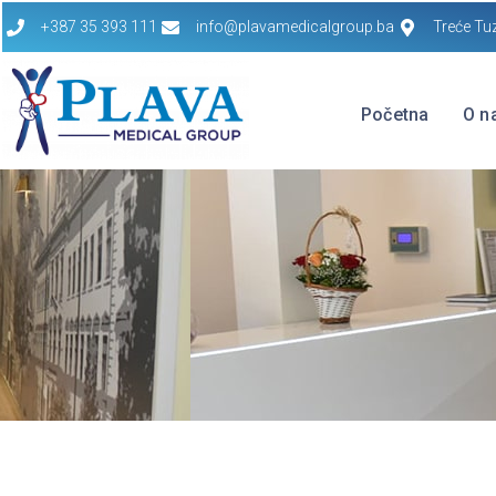
+387 35 393 111
info@plavamedicalgroup.ba
Treće Tu
Početna
O n