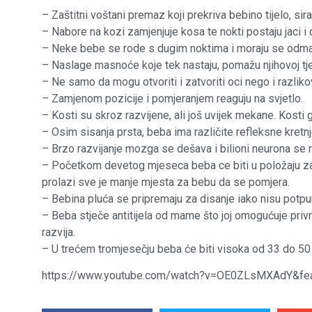
– Zaštitni voštani premaz koji prekriva bebino tijelo, sir
– Nabore na kozi zamjenjuje kosa te nokti postaju jaci i 
– Neke bebe se rode s dugim noktima i moraju se odmah p
– Naslage masnoće koje tek nastaju, pomažu njihovoj tje
– Ne samo da mogu otvoriti i zatvoriti oci nego i razlikov
– Zamjenom pozicije i pomjeranjem reaguju na svjetlo.
– Kosti su skroz razvijene, ali još uvijek mekane. Kosti
– Osim sisanja prsta, beba ima različite refleksne kretnje:
– Brzo razvijanje mozga se dešava i bilioni neurona se raz
– Početkom devetog mjeseca beba ce biti u položaju za por
prolazi sve je manje mjesta za bebu da se pomjera.
– Bebina pluća se pripremaju za disanje iako nisu potpun
– Beba stječe antitijela od mame što joj omogućuje priv
razvija.
– U trećem tromjesečju beba će biti visoka od 33 do 50 c
https://www.youtube.com/watch?v=OE0ZLsMXAdY&fea