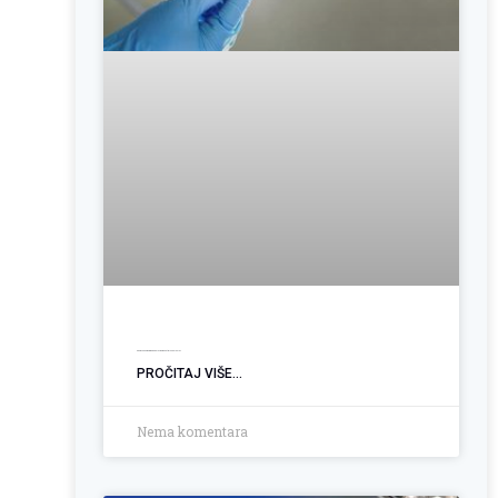
Operacija hemoroida: Kada je vrijeme za trajno rješenje?
PROČITAJ VIŠE...
Nema komentara