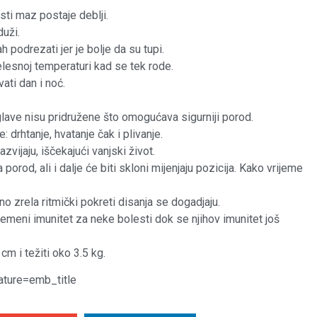
asti maz postaje deblji.
duži.
odrezati jer je bolje da su tupi.
lesnoj temperaturi kad se tek rode.
ati dan i noć.
 glave nisu pridružene što omogućava sigurniji porod.
 drhtanje, hvatanje čak i plivanje.
vijaju, iščekajući vanjski život.
od, ali i dalje će biti skloni mijenjaju pozicija. Kako vrijeme
o zrela ritmički pokreti disanja se dogadjaju.
remeni imunitet za neke bolesti dok se njihov imunitet još
m i težiti oko 3.5 kg.
ture=emb_title