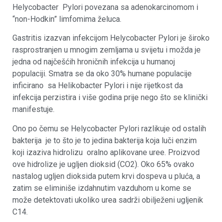
Helycobacter Pylori povezana sa adenokarcinomom i
“non-Hodkin” limfomima želuca.
Gastritis izazvan infekcijom Helycobacter Pylori je široko
rasprostranjen u mnogim zemljama u svijetu i možda je
jedna od najčešćih hroničnih infekcija u humanoj
populaciji. Smatra se da oko 30% humane populacije
inficirano sa Helikobacter Pylori i nije rijetkost da
infekcija perzistira i više godina prije nego što se klinički
manifestuje.
Ono po čemu se Helycobacter Pylori razlikuje od ostalih
bakterija je to što je to jedina bakterija koja luči enzim
koji izaziva hidrolizu oralno aplikovane uree. Proizvod
ove hidrolize je ugljen dioksid (CO2). Oko 65% ovako
nastalog ugljen dioksida putem krvi dospeva u pluća, a
zatim se eliminiše izdahnutim vazduhom u kome se
može detektovati ukoliko urea sadrži obilježeni ugljenik
C14.