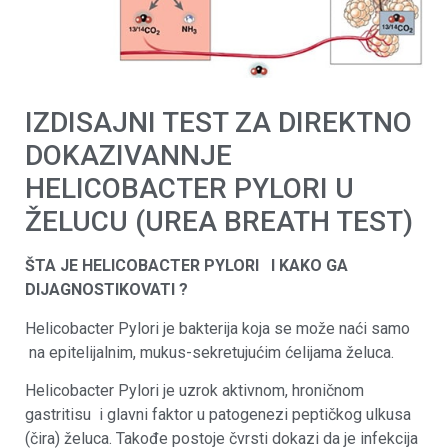
IZDISAJNI TEST ZA DIREKTNO
DOKAZIVANNJE
HELICOBACTER PYLORI U
ŽELUCU (UREA BREATH TEST)
ŠTA JE HELICOBACTER PYLORI I KAKO GA
DIJAGNOSTIKOVATI ?
Helicobacter Pylori je bakterija koja se može naći samo
na epitelijalnim, mukus-sekretujućim ćelijama želuca.
Helicobacter Pylori je uzrok aktivnom, hroničnom
gastritisu i glavni faktor u patogenezi peptičkog ulkusa
(čira) želuca. Takođe postoje čvrsti dokazi da je infekcija