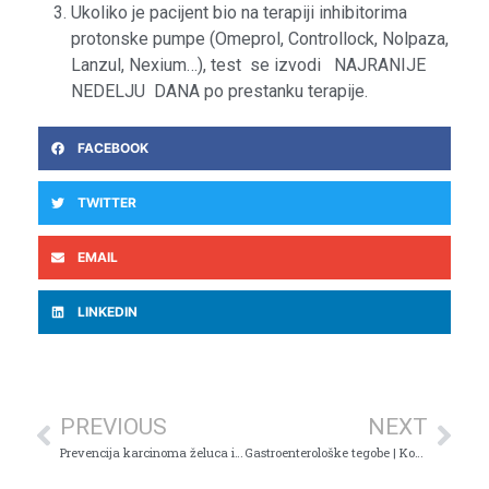
Ukoliko je pacijent bio na terapiji inhibitorima
protonske pumpe (Omeprol, Controllock, Nolpaza,
Lanzul, Nexium…), test se izvodi NAJRANIJE
NEDELJU DANA po prestanku terapije.
FACEBOOK
TWITTER
EMAIL
LINKEDIN
PREVIOUS
NEXT
Prevencija karcinoma želuca i debelog crijeva
Gastroenterološke tegobe | Kome je potrebna gastroskopija?