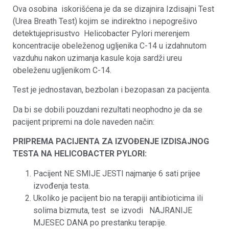
Ova osobina iskorišćena je da se dizajnira Izdisajni Test
(Urea Breath Test) kojim se indirektno i nepogrešivo
detektujeprisustvo Helicobacter Pylori merenjem
koncentracije obeleženog ugljenika C-14 u izdahnutom
vazduhu nakon uzimanja kasule koja sardži ureu
obeleženu ugljenikom C-14.
Test je jednostavan, bezbolan i bezopasan za pacijenta.
Da bi se dobili pouzdani rezultati neophodno je da se
pacijent pripremi na dole naveden način:
PRIPREMA PACIJENTA ZA IZVOĐENJE IZDISAJNOG
TESTA NA HELICOBACTER PYLORI:
Pacijent NE SMIJE JESTI najmanje 6 sati prijee
izvođenja testa.
Ukoliko je pacijent bio na terapiji antibioticima ili
solima bizmuta, test se izvodi NAJRANIJE
MJESEC DANA po prestanku terapije.