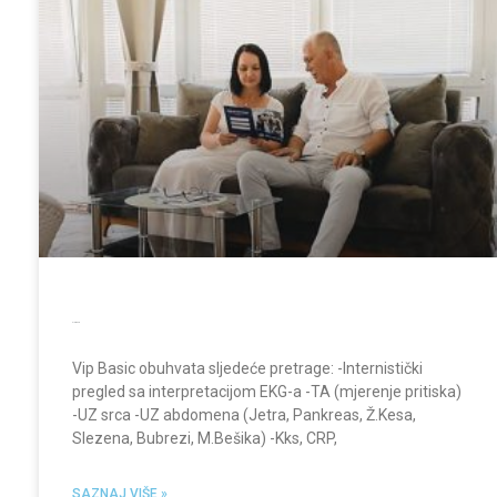
VIP Basic
Vip Basic obuhvata sljedeće pretrage: -Internistički
pregled sa interpretacijom EKG-a -TA (mjerenje pritiska)
-UZ srca -UZ abdomena (Jetra, Pankreas, Ž.Kesa,
Slezena, Bubrezi, M.Bešika) -Kks, CRP,
SAZNAJ VIŠE »