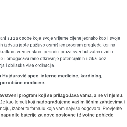
rani su za osobe koje svoje vrijeme cijene jednako kao i svoje
ih izdvaja jeste pažljivo osmišljen program pregleda koji na
 kratkom vremenskom periodu, pruža sveobuhvatan uvid u
e i omogućava rano otkrivanje potencijalnih rizika, bez
a i obilaska više ordinacija.
a Hujdurović spec. interne medicine, kardiolog,
r porodične medicine.
avstveni program koji se prilagođava vama, a ne vi njemu
.
že kao temelj koji
nadograđujemo vašim ličnim zahtjevima i
nciju, izaberite formulu koja vam najviše odgovara. Provjerite
i
napunite baterije za nove poslovne i životne pobjede
.