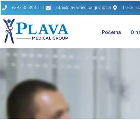
+387 35 393 111
info@plavamedicalgroup.ba
Treće Tu
Početna
O n