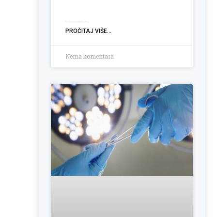
Ugradnja PEG sonde: Podrška pacijentima sa poremećajem gutanja
PROČITAJ VIŠE...
Nema komentara