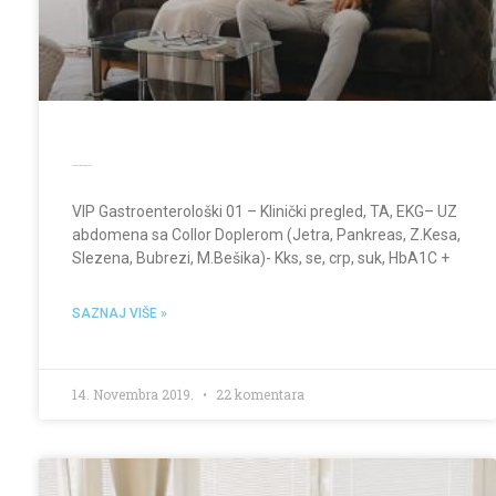
VIP Gastroenterološki
VIP Gastroenterološki 01 – Klinički pregled, TA, EKG– UZ
abdomena sa Collor Doplerom (Jetra, Pankreas, Z.Kesa,
Slezena, Bubrezi, M.Bešika)- Kks, se, crp, suk, HbA1C +
SAZNAJ VIŠE »
14. Novembra 2019.
22 komentara