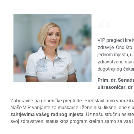
VIP pregledi
VIP pregledi krei
zdravlje. Ono što 
jednom mjestu, u
zdravstveno stanj
dugotrajnog čekanj
Prim. dr. Senad
ultrasoničar, d
Zaboravite na generičke preglede. Predstavljamo vam
zdr
Naše VIP varijante za muškarce i žene nisu fiksne, one slu
zahtjevima vašeg radnog mjesta
. Uz našu stručnu asiste
svoj zdravstveni status kroz program kreiran samo za vas 