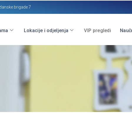
zlanske brigade 7
ama
Lokacije i odjeljenja
VIP pregledi
Naučn