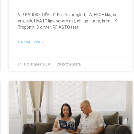
VIP Kardiološki
VIP KARDIOLOŠKI 01 Klinički pregled, TA, EKG– kks, se,
crp, suk, HbA1C lipidogram ast, alt, ggt, urea, kreat., K–
Troponin, D dimer, RF, ASTO test–
SAZNAJ VIŠE »
14. Novembra 2019.
20 komentara