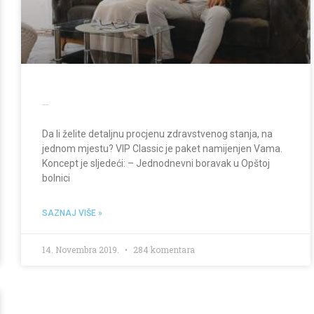
VIP Classic
Da li želite detaljnu procjenu zdravstvenog stanja, na
jednom mjestu? VIP Classic je paket namijenjen Vama.
Koncept je sljedeći: – Jednodnevni boravak u Opštoj
bolnici
SAZNAJ VIŠE »
14. Novembra 2019.
284 komentara