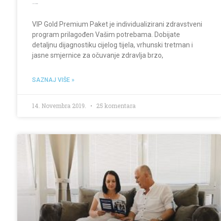
VIP Gold Premium
VIP Gold Premium Paket je individualizirani zdravstveni
program prilagođen Vašim potrebama. Dobijate
detaljnu dijagnostiku cijelog tijela, vrhunski tretman i
jasne smjernice za očuvanje zdravlja brzo,
SAZNAJ VIŠE »
14. Novembra 2019.
25 komentara