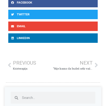
FACEBOOK
TWITTER
EMAIL
LINKEDIN
PREVIOUS
NEXT
Krioterapija
“Nije kasno da budeš sebi važna” – prevencija karcinoma dojke