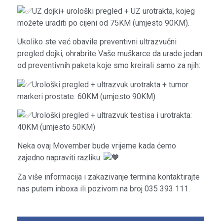
UZ dojki+ urološki pregled + UZ urotrakta, kojeg
možete uraditi po cijeni od 75KM (umjesto 90KM).
Ukoliko ste već obavile preventivni ultrazvučni
pregled dojki, ohrabrite Vaše muškarce da urade jedan
od preventivnih paketa koje smo kreirali samo za njih:
Urološki pregled + ultrazvuk urotrakta + tumor
markeri prostate: 60KM (umjesto 90KM)
Urološki pregled + ultrazvuk testisa i urotrakta:
40KM (umjesto 50KM)
Neka ovaj Movember bude vrijeme kada ćemo
zajedno napraviti razliku.
Za više informacija i zakazivanje termina kontaktirajte
nas putem inboxa ili pozivom na broj 035 393 111.