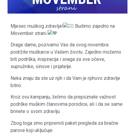
Mjesec muškog zdravlja!
Budimo zajedno na
Movember strani
Drage dame, pozivamo Vas da ovog novembra
podržite muškarce u Vašem životu. Zajedno možemo
biti podrška, inspiracija i snaga za sve očeve,
supružnike, sinove i prijatelje.
Neka znaju da ste uz njih i da Vam je njihovo zdravlje
bitno.
Kroz ovu kampanju, želimo da prepoznate važnost
podrške muškim članovima porodice, ali i da se same
brinete o svom zdravlju.
Zbog toga smo pripremili paket pregleda za bračne
parove koji uključuje: