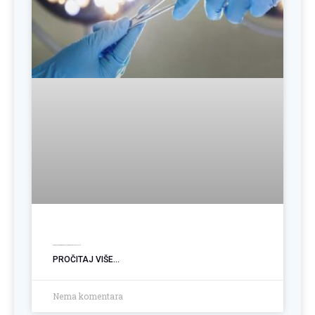
Operacija hemoroida: Kada je vrijeme za trajno rješenje?
PROČITAJ VIŠE...
Nema komentara