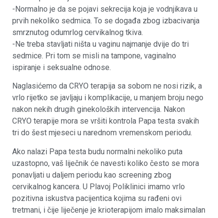
-Normalno je da se pojavi sekrecija koja je vodnjikava u
prvih nekoliko sedmica. To se događa zbog izbacivanja
smrznutog odumrlog cervikalnog tkiva.
-Ne treba stavljati ništa u vaginu najmanje dvije do tri
sedmice. Pri tom se misli na tampone, vaginalno
ispiranje i seksualne odnose.
Naglasićemo da CRYO terapija sa sobom ne nosi rizik, a
vrlo rijetko se javljaju i komplikacije, u manjem broju nego
nakon nekih drugih ginekoloških intervencija. Nakon
CRYO terapije mora se vršiti kontrola Papa testa svakih
tri do šest mjeseci u narednom vremenskom periodu.
Ako nalazi Papa testa budu normalni nekoliko puta
uzastopno, vaš liječnik će navesti koliko često se mora
ponavljati u daljem periodu kao screening zbog
cervikalnog kancera. U Plavoj Poliklinici imamo vrlo
pozitivna iskustva pacijentica kojima su rađeni ovi
tretmani, i čije liječenje je krioterapijom imalo maksimalan