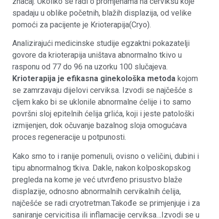
značaj. Ukoliko se radi o promjenama na cerviksu koje
spadaju u oblike početnih, blažih displazija, od velike
pomoći za pacijente je Krioterapija(Cryo).
Analizirajući medicinske studije egzaktni pokazatelji
govore da krioterapija uništava abnormalno tkivo u
rasponu od 77 do 96 na uzorku 100 slučajeva.
Krioterapija je efikasna ginekološka metoda
kojom
se zamrzavaju dijelovi cerviksa. Izvodi se najčešće s
cljem kako bi se uklonile abnormalne ćelije i to samo
površni sloj epitelnih ćelija grlića, koji i jeste patološki
izmijenjen, dok očuvanje bazalnog sloja omogućava
proces regeneracije u potpunosti.
Kako smo to i ranije pomenuli, ovisno o veličini, dubini i
tipu abnormalnog tkiva. Dakle, nakon kolposkopskog
pregleda na kome je već utvrđeno prisustvo blaže
displazije, odnosno abnormalnih cervikalnih ćelija,
najčešće se radi cryotretman.Takođe se primjenjuje i za
saniranje cervicitisa ili inflamacije cerviksa…Izvodi se u