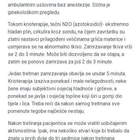
ambulantnim uslovima bez anestezije. Slična je
ginekološkom pregledu.
Tokom krioterapije, tečni N2O (azotoksidol)- ekstremno
hladan plin, cirkulira kroz sondu, na čijem završetku su
zlatni nastavci prilagođeni veličinama grlića materice i
usmjerava se na abnormalno tkivo. Zamrzavanje tkiva vrši
se 2 do 3 minute. Može biti dozvoljeno da se otapa, a
zatim se ponovo zamrzava za još 2 do 3 minute.
Jedan tretman zamrzavanja obavlja se unutar 5 minuta.
Krioterapija izaziva ponekad i male nelagodnosti, neke
žene imaju subjektivni osjećaj hladnoće i grčeve, a
ponekad se javlja i osjećaj topline koji širi u gornji dio
tijela i lica. Treba reći da nakon samog tretmana sve
pomenute tegobe najčešće nestaju.
Nakon tretiranja pacijentica se može vratiti uobičajenim
aktivnostima. Ipak, ima nekoliko stvari koje bi trebalo da
znate u prvih dvije do tri sedmice nakon tretmana: