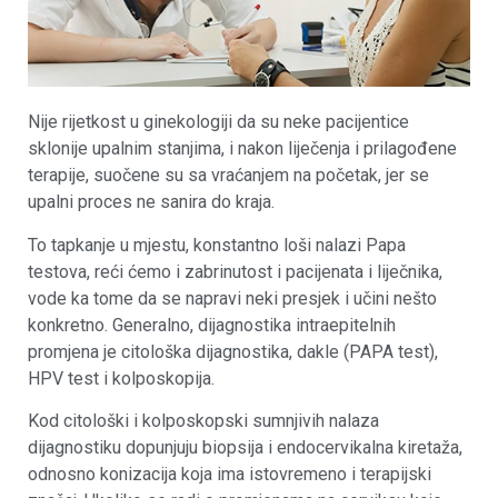
Nije rijetkost u ginekologiji da su neke pacijentice
sklonije upalnim stanjima, i nakon liječenja i prilagođene
terapije, suočene su sa vraćanjem na početak, jer se
upalni proces ne sanira do kraja.
To tapkanje u mjestu, konstantno loši nalazi Papa
testova, reći ćemo i zabrinutost i pacijenata i liječnika,
vode ka tome da se napravi neki presjek i učini nešto
konkretno. Generalno, dijagnostika intraepitelnih
promjena je citološka dijagnostika, dakle (PAPA test),
HPV test i kolposkopija.
Kod citološki i kolposkopski sumnjivih nalaza
dijagnostiku dopunjuju biopsija i endocervikalna kiretaža,
odnosno konizacija koja ima istovremeno i terapijski