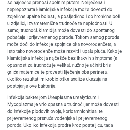
se najčešće prenosi spolnim putem. Neliječena i
neprepoznata klamidijska infekcija može dovesti do
zdjelične upalne bolesti, a posljedično i do hronične boli
u zdjelici, izvamaternične trudnoće te neplodnosti. U
samoj trudnoći, klamidija može dovesti do spontanog
pobačaja i prijevremenog poroda. Tokom samog poroda
može doći do infekcije spojnice oka novorođenčeta, a
isto tako novorođenče može razviti i upalu pluća. Kako je
klamidijska infekcija najčešće bez ikakvih simptoma (a
opasnost za trudnoću je velika), nužno je učiniti bris
grlića maternice te provesti liječenje oba partnera,
ukoliko rezultati mikrobiološke analize ukazuju na
postojanje ove bakterije.
Infekcija bakterijom Ureaplasma urealyticum i
Mycoplazma je vrlo opasna u trudnoći jer može dovesti
do infekcije plodovih ovoja, korioamnionitisa, te
prijevremenog prsnuća vodenjaka i prijevremenog
poroda. Ukoliko infekcija prodre kroz posteljicu, tada