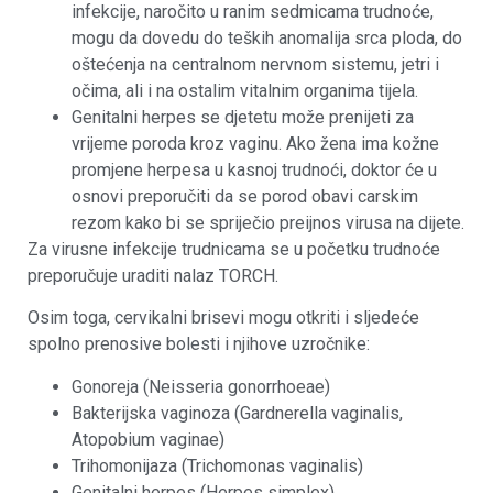
infekcije, naročito u ranim sedmicama trudnoće,
mogu da dovedu do teških anomalija srca ploda, do
oštećenja na centralnom nervnom sistemu, jetri i
očima, ali i na ostalim vitalnim organima tijela.
Genitalni herpes se djetetu može prenijeti za
vrijeme poroda kroz vaginu. Ako žena ima kožne
promjene herpesa u kasnoj trudnoći, doktor će u
osnovi preporučiti da se porod obavi carskim
rezom kako bi se spriječio preijnos virusa na dijete.
Za virusne infekcije trudnicama se u početku trudnoće
preporučuje uraditi nalaz TORCH.
Osim toga, cervikalni brisevi mogu otkriti i sljedeće
spolno prenosive bolesti i njihove uzročnike:
Gonoreja (Neisseria gonorrhoeae)
Bakterijska vaginoza (Gardnerella vaginalis,
Atopobium vaginae)
Trihomonijaza (Trichomonas vaginalis)
Genitalni herpes (Herpes simplex)