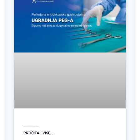
Ugradnja PEG sonde: Podrška pacijentima sa poremećajem gutanja
PROČITAJ VIŠE...