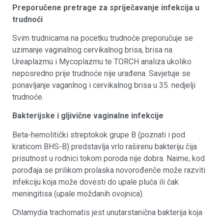
Preporučene pretrage za spriječavanje infekcija u
trudnoći
Svim trudnicama na pocetku trudnoće preporučuje se
uzimanje vaginalnog cervikalnog brisa, brisa na
Ureaplazmu i Mycoplazmu te TORCH analiza ukoliko
neposredno prije trudnoće nije urađena. Savjetuje se
ponavljanje vaganlnog i cervikalnog brisa u 35. nedjelji
trudnoće.
Bakterijske i gljivične vaginalne infekcije
Beta-hemolitički streptokok grupe B (poznati i pod
kraticom BHS-B) predstavlja vrlo raširenu bakteriju čija
prisutnost u rodnici tokom poroda nije dobra. Naime, kod
porođaja se prilikom prolaska novorođenče može razviti
infekciju koja može dovesti do upale pluća ili čak
meningitisa (upale moždanih ovojnica).
Chlamydia trachomatis jest unutarstanična bakterija koja