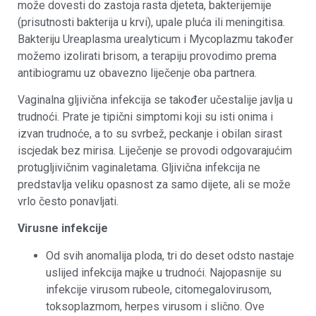
može dovesti do zastoja rasta djeteta, bakterijemije
(prisutnosti bakterija u krvi), upale pluća ili meningitisa.
Bakteriju Ureaplasma urealyticum i Mycoplazmu također
možemo izolirati brisom, a terapiju provodimo prema
antibiogramu uz obavezno liječenje oba partnera.
Vaginalna gljivična infekcija se također učestalije javlja u
trudnoći. Prate je tipični simptomi koji su isti onima i
izvan trudnoće, a to su svrbež, peckanje i obilan sirast
iscjedak bez mirisa. Liječenje se provodi odgovarajućim
protugljivičnim vaginaletama. Gljivična infekcija ne
predstavlja veliku opasnost za samo dijete, ali se može
vrlo često ponavljati.
Virusne infekcije
Od svih anomalija ploda, tri do deset odsto nastaje
uslijed infekcija majke u trudnoći. Najopasnije su
infekcije virusom rubeole, citomegalovirusom,
toksoplazmom, herpes virusom i slično. Ove