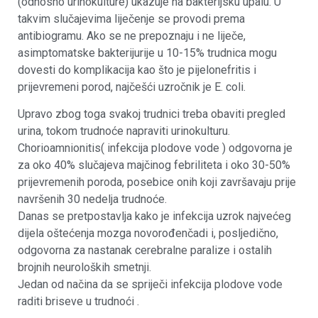
(odnosno urinokulture) ukazuje na bakterijsku upalu. U
takvim slučajevima liječenje se provodi prema
antibiogramu. Ako se ne prepoznaju i ne liječe,
asimptomatske bakterijurije u 10-15% trudnica mogu
dovesti do komplikacija kao što je pijelonefritis i
prijevremeni porod, najčešći uzročnik je E. coli.
Upravo zbog toga svakoj trudnici treba obaviti pregled
urina, tokom trudnoće napraviti urinokulturu.
Chorioamnionitis( infekcija plodove vode ) odgovorna je
za oko 40% slučajeva majčinog febriliteta i oko 30-50%
prijevremenih poroda, posebice onih koji završavaju prije
navršenih 30 nedelja trudnoće.
Danas se pretpostavlja kako je infekcija uzrok najvećeg
dijela oštećenja mozga novorođenčadi i, posljedično,
odgovorna za nastanak cerebralne paralize i ostalih
brojnih neuroloških smetnji.
Jedan od načina da se spriječi infekcija plodove vode
raditi briseve u trudnoći .