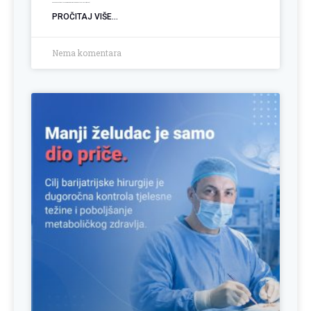
Kako podnijeti Zahtjev za biomedicinski potpomognutu oplodnju (BMPO)
PROČITAJ VIŠE...
Nema komentara