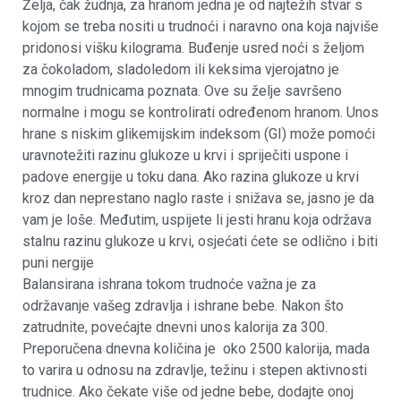
Želja, čak žudnja, za hranom jedna je od najtežih stvar s
kojom se treba nositi u trudnoći i naravno ona koja najviše
pridonosi višku kilograma. Buđenje usred noći s željom
za čokoladom, sladoledom ili keksima vjerojatno je
mnogim trudnicama poznata. Ove su želje savršeno
normalne i mogu se kontrolirati određenom hranom. Unos
hrane s niskim glikemijskim indeksom (GI) može pomoći
uravnotežiti razinu glukoze u krvi i spriječiti uspone i
padove energije u toku dana. Ako razina glukoze u krvi
kroz dan neprestano naglo raste i snižava se, jasno je da
vam je loše. Međutim, uspijete li jesti hranu koja održava
stalnu razinu glukoze u krvi, osjećati ćete se odlično i biti
puni nergije
Balansirana ishrana tokom trudnoće važna je za
održavanje vašeg zdravlja i ishrane bebe. Nakon što
zatrudnite, povećajte dnevni unos kalorija za 300.
Preporučena dnevna količina je oko 2500 kalorija, mada
to varira u odnosu na zdravlje, težinu i stepen aktivnosti
trudnice. Ako čekate više od jedne bebe, dodajte onoj