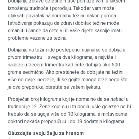
Dobijanje zdrave tjelesne mase pomaže vam u lakšem
iznošenju trudnoće i porođaju. Također vam može
olakšati povratak na normalnu težinu nakon poroda.
Istraživanja pokazuju da zdravi dobitak težine može
smanjiti i šanse da ćete vi ili vaše dijete kasnije imati
probleme vezane za težinu.
Dobijanje na težini ide postepeno, najmanje se dobija u
prvom trimestru – svega dva kilograma, a najviše i
najbrže u trećem trimestru kad ćete dobijati oko 500
grama sedmično. Ako prestanete da dobijate na težini
više od dvije nedjelje, ili se gojite mnogo brže nego što
je ova preporuka, obratite se vašem ljekaru.
Prosječan broj kilograma koji je normalno da se
nabaci
u
trudnoći je 12. Žene koje su u trudnoću ušle gojazne ne bi
trebalo da se ugoje više od 10 kilograma, a mršavicama
doktori nekada preporučuju i do 18 dodatnih kilograma.
Obuzdajte svoju želju za hranom