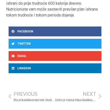
ishrani do prije trudnoće 600 kalorija dnevno.
Nutricionista vam može sastaviti pravilan plan ishrane
tokom trudnoće i tokom perioda dojenja.
FACEBOOK
TWITTER
EMAIL
LINKEDIN
PREVIOUS
NEXT
Šta je kombinovani test i kada se radi?
Zašto je važna folna kiselina u trudnoći?