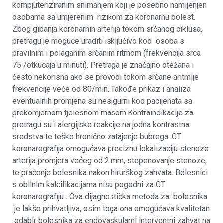
kompjuteriziranim snimanjem koji je posebno namijenjen
osobama sa umjerenim rizikom za koronarnu bolest.
Zbog gibanja koronarnih arterija tokom srčanog ciklusa,
pretragu je moguće uraditi isključivo kod osoba s
pravilnim i polaganim srčanim ritmom (frekvencija srca
75 /otkucaja u minuti). Pretraga je značajno otežana i
često nekorisna ako se provodi tokom srčane aritmije
frekvencije veće od 80/min. Takođe prikaz i analiza
eventualnih promjena su nesigurni kod pacijenata sa
prekomjernom tjelesnom masom.Kontraindikacije za
pretragu su i alergijske reakcije na jodna kontrastna
sredstva te teško hronično zatajenje bubrega. CT
koronarografija omogućava preciznu lokalizaciju stenoze
arterija promjera većeg od 2 mm, stepenovanje stenoze,
te praćenje bolesnika nakon hirurškog zahvata. Bolesnici
s obilnim kalcifikacijama nisu pogodni za CT
koronarografiju . Ova dijagnostička metoda za bolesnika
je lakše prihvatljiva, osim toga ona omogućava kvalitetan
odabir bolesnika za endovaskularni interventni zahvat na