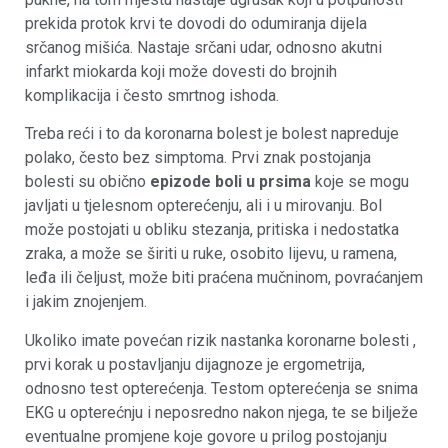
prekida protok krvi te dovodi do odumiranja dijela
srčanog mišića. Nastaje srčani udar, odnosno akutni
infarkt miokarda koji može dovesti do brojnih
komplikacija i često smrtnog ishoda.
Treba reći i to da koronarna bolest je bolest napreduje
polako, često bez simptoma. Prvi znak postojanja
bolesti su obično
epizode boli u prsima
koje se mogu
javljati u tjelesnom opterećenju, ali i u mirovanju. Bol
može postojati u obliku stezanja, pritiska i nedostatka
zraka, a može se širiti u ruke, osobito lijevu, u ramena,
leđa ili čeljust, može biti praćena mučninom, povraćanjem
i jakim znojenjem.
Ukoliko imate povećan rizik nastanka koronarne bolesti ,
prvi korak u postavljanju dijagnoze je ergometrija,
odnosno test opterećenja. Testom opterećenja se snima
EKG u opterećnju i neposredno nakon njega, te se bilježe
eventualne promjene koje govore u prilog postojanju