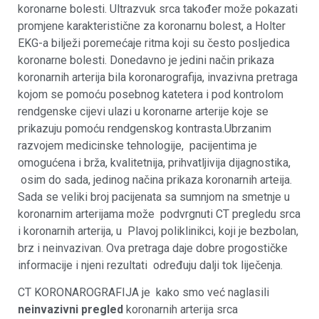
koronarne bolesti. Ultrazvuk srca također može pokazati
promjene karakteristične za koronarnu bolest, a Holter
EKG-a bilježi poremećaje ritma koji su često posljedica
koronarne bolesti. Donedavno je jedini način prikaza
koronarnih arterija bila koronarografija, invazivna pretraga
kojom se pomoću posebnog katetera i pod kontrolom
rendgenske cijevi ulazi u koronarne arterije koje se
prikazuju pomoću rendgenskog kontrasta.Ubrzanim
razvojem medicinske tehnologije, pacijentima je
omogućena i brža, kvalitetnija, prihvatljivija dijagnostika,
osim do sada, jedinog načina prikaza koronarnih arteija.
Sada se veliki broj pacijenata sa sumnjom na smetnje u
koronarnim arterijama može podvrgnuti CT pregledu srca
i koronarnih arterija, u Plavoj poliklinikci, koji je bezbolan,
brz i neinvazivan. Ova pretraga daje dobre progostičke
informacije i njeni rezultati određuju dalji tok liječenja.
CT KORONAROGRAFIJA je kako smo već naglasili
neinvazivni pregled
koronarnih arterija srca