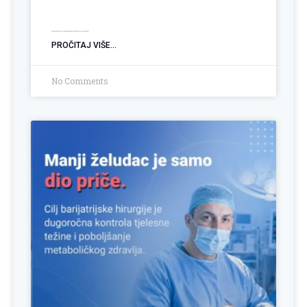
Kako podnijeti Zahtjev za biomedicinski potpomognutu oplodnju (BMPO)
PROČITAJ VIŠE...
No Comments