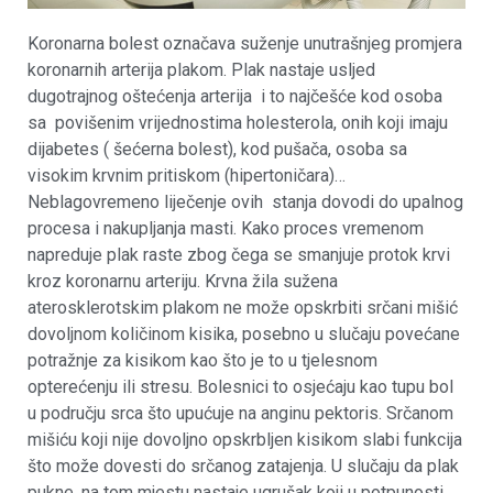
Koronarna bolest označava suženje unutrašnjeg promjera
koronarnih arterija plakom. Plak nastaje usljed
dugotrajnog oštećenja arterija i to najčešće kod osoba
sa povišenim vrijednostima holesterola, onih koji imaju
dijabetes ( šećerna bolest), kod pušača, osoba sa
visokim krvnim pritiskom (hipertoničara)…
Neblagovremeno liječenje ovih stanja dovodi do upalnog
procesa i nakupljanja masti. Kako proces vremenom
napreduje plak raste zbog čega se smanjuje protok krvi
kroz koronarnu arteriju. Krvna žila sužena
aterosklerotskim plakom ne može opskrbiti srčani mišić
dovoljnom količinom kisika, posebno u slučaju povećane
potražnje za kisikom kao što je to u tjelesnom
opterećenju ili stresu. Bolesnici to osjećaju kao tupu bol
u području srca što upućuje na anginu pektoris. Srčanom
mišiću koji nije dovoljno opskrbljen kisikom slabi funkcija
što može dovesti do srčanog zatajenja. U slučaju da plak
pukne, na tom mjestu nastaje ugrušak koji u potpunosti