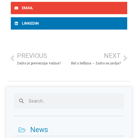
EMAIL
LINKEDIN
PREVIOUS
NEXT
Zašto je prevencija važna?
Bol u leđima – Zašto se javlja?
News