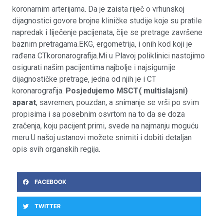
koronarnim arterijama. Da je zaista riječ o vrhunskoj
dijagnostici govore brojne kliničke studije koje su pratile
napredak i liječenje pacijenata, čije se pretrage završene
baznim pretragama.EKG, ergometrija, i onih kod koji je
rađena CTkoronarografija.Mi u Plavoj poliklinici nastojimo
osigurati našim pacijentima najbolje i najsigurnije
dijagnostičke pretrage, jedna od njih je i CT
koronarografija.
Posjedujemo MSCT( multislajsni)
aparat
, savremen, pouzdan, a snimanje se vrši po svim
propisima i sa posebnim osvrtom na to da se doza
zračenja, koju pacijent primi, svede na najmanju moguću
meru.U našoj ustanovi možete snimiti i dobiti detaljan
opis svih organskih regija.
FACEBOOK
TWITTER