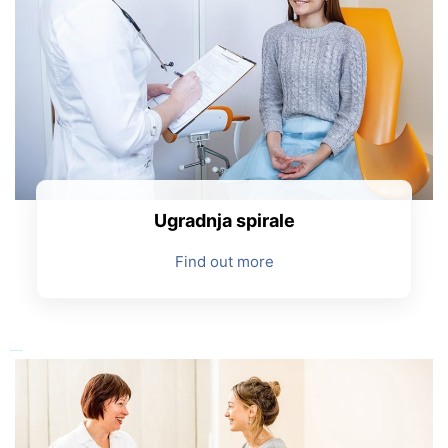
Ugradnja spirale
Find out more
Ostale usluge