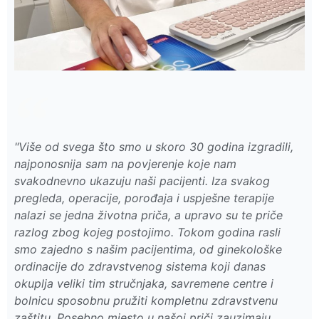
"Više od svega što smo u skoro 30 godina izgradili,
najponosnija sam na povjerenje koje nam
svakodnevno ukazuju naši pacijenti. Iza svakog
pregleda, operacije, porođaja i uspješne terapije
nalazi se jedna životna priča, a upravo su te priče
razlog zbog kojeg postojimo. Tokom godina rasli
smo zajedno s našim pacijentima, od ginekološke
ordinacije do zdravstvenog sistema koji danas
okuplja veliki tim stručnjaka, savremene centre i
bolnicu sposobnu pružiti kompletnu zdravstvenu
zaštitu. Posebno mjesto u našoj priči zauzimaju