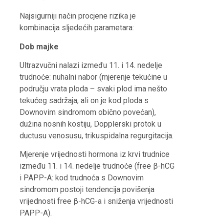
Najsigurniji način procjene rizika je
kombinacija sljedećih parametara:
Dob majke
Ultrazvučni nalazi između 11. i 14. nedelje
trudnoće: nuhalni nabor (mjerenje tekućine u
području vrata ploda – svaki plod ima nešto
tekućeg sadržaja, ali on je kod ploda s
Downovim sindromom obično povećan),
dužina nosnih kostiju, Dopplerski protok u
ductusu venosusu, trikuspidalna regurgitacija.
Mjerenje vrijednosti hormona iz krvi trudnice
između 11. i 14. nedelje trudnoće (free β-hCG
i PAPP-A: kod trudnoća s Downovim
sindromom postoji tendencija povišenja
vrijednosti free β-hCG-a i sniženja vrijednosti
PAPP-A).