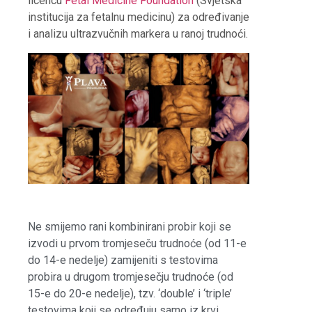
licencu
Fetal Medicine Foundation
(Svjetska
institucija za fetalnu medicinu) za određivanje
i analizu ultrazvučnih markera u ranoj trudnoći.
Ne smijemo rani kombinirani probir koji se
izvodi u prvom tromjeseču trudnoće (od 11-e
do 14-e nedelje) zamijeniti s testovima
probira u drugom tromjesečju trudnoće (od
15-e do 20-e nedelje), tzv. ‘double’ i ‘triple’
testovima koji se određuju samo iz krvi