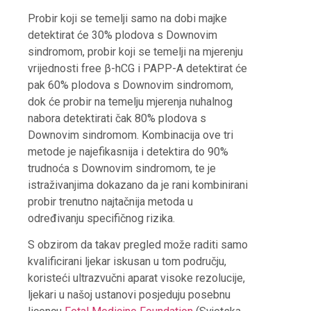
Probir koji se temelji samo na dobi majke
detektirat će 30% plodova s Downovim
sindromom, probir koji se temelji na mjerenju
vrijednosti free β-hCG i PAPP-A detektirat će
pak 60% plodova s Downovim sindromom,
dok će probir na temelju mjerenja nuhalnog
nabora detektirati čak 80% plodova s
Downovim sindromom. Kombinacija ove tri
metode je najefikasnija i detektira do 90%
trudnoća s Downovim sindromom, te je
istraživanjima dokazano da je rani kombinirani
probir trenutno najtačnija metoda u
određivanju specifičnog rizika.
S obzirom da takav pregled može raditi samo
kvalificirani ljekar iskusan u tom području,
koristeći ultrazvučni aparat visoke rezolucije,
ljekari u našoj ustanovi posjeduju posebnu