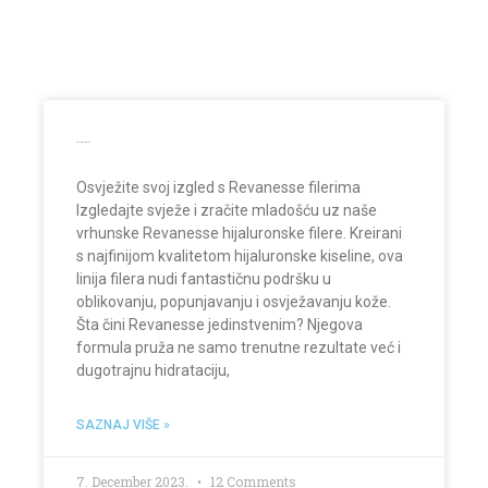
Hijaluronski fileri
Osvježite svoj izgled s Revanesse filerima
Izgledajte svježe i zračite mladošću uz naše
vrhunske Revanesse hijaluronske filere. Kreirani
s najfinijom kvalitetom hijaluronske kiseline, ova
linija filera nudi fantastičnu podršku u
oblikovanju, popunjavanju i osvježavanju kože.
Šta čini Revanesse jedinstvenim? Njegova
formula pruža ne samo trenutne rezultate već i
dugotrajnu hidrataciju,
SAZNAJ VIŠE »
7. December 2023.
12 Comments