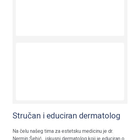
Medicinski nadzor prije i
poslije
Premium fileri
Stručan i educiran dermatolog
Na čelu našeg tima za estetsku medicinu je dr.
Nermin Šehić, iskusni dermatolog koji je educiran o