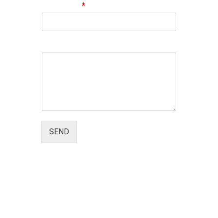
Vaš e-mail
*
Message
SEND