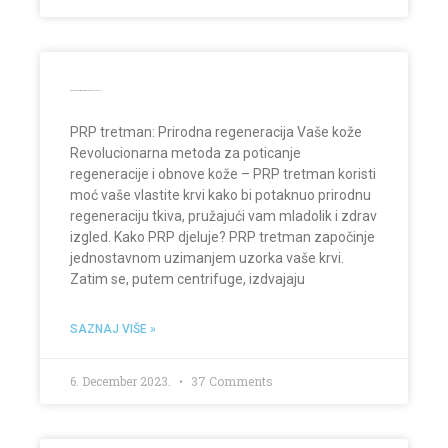
PRP tretman: Prirodna regeneracija Vaše kože
PRP tretman: Prirodna regeneracija Vaše kože
Revolucionarna metoda za poticanje
regeneracije i obnove kože – PRP tretman koristi
moć vaše vlastite krvi kako bi potaknuo prirodnu
regeneraciju tkiva, pružajući vam mladolik i zdrav
izgled. Kako PRP djeluje? PRP tretman započinje
jednostavnom uzimanjem uzorka vaše krvi.
Zatim se, putem centrifuge, izdvajaju
SAZNAJ VIŠE »
6. December 2023.
37 Comments