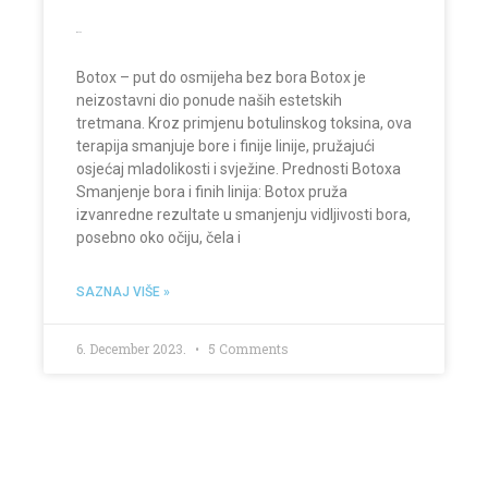
Botox
Botox – put do osmijeha bez bora Botox je
neizostavni dio ponude naših estetskih
tretmana. Kroz primjenu botulinskog toksina, ova
terapija smanjuje bore i finije linije, pružajući
osjećaj mladolikosti i svježine. Prednosti Botoxa
Smanjenje bora i finih linija: Botox pruža
izvanredne rezultate u smanjenju vidljivosti bora,
posebno oko očiju, čela i
SAZNAJ VIŠE »
6. December 2023.
5 Comments