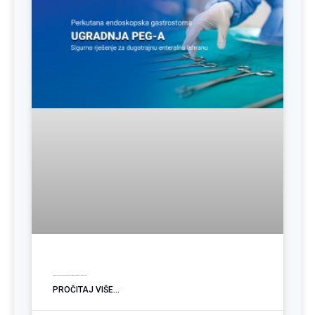
Ugradnja PEG sonde: Podrška pacijentima sa poremećajem gutanja
PROČITAJ VIŠE...