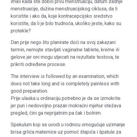
imali kada ste dobili prvu menstruaciju, datum zadnje
menstruacije, dužina menstruacijskog ciklusa, da li
koristite i ako da, koje kontracepcijsko sredstvo
koristite, da li je bilo trudnoća, ukoliko jeste, kako su
protekle?
Dan prije nego što planirate doći na svoj zakazani
termin, nemojte stavljati vaginalne tablete, kreme ili
gelove jer oni mogu utjecati na rezultate testova, te
prikriti određene procese.
The interview is followed by an examination, which
does not take long and is completely painless with
good preparation.
Prije ulaska u ordinaciju potrebno je da se izmokrite
jer pun i nedovoljno prazan mokraćni mjehur otežava
pregled, čini ga neprijatnim pa čak i bolnim.
Spekulum koji se uvodi u rodnicu omogućuje uzimanje
brisa grlića maternice uz pomoć štapića i špatule za