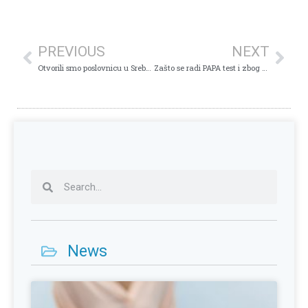
PREVIOUS
NEXT
Otvorili smo poslovnicu u Srebreniku: Savremena dijagnostika bliže pacijentima
Zašto se radi PAPA test i zbog čega je bitan za svaku ženu?
News