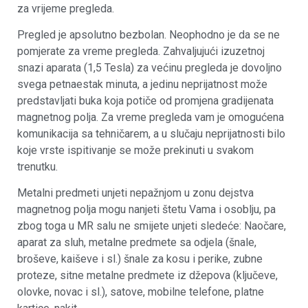
za vrijeme pregleda.
Pregled je apsolutno bezbolan. Neophodno je da se ne
pomjerate za vreme pregleda. Zahvaljujući izuzetnoj
snazi aparata (1,5 Tesla) za većinu pregleda je dovoljno
svega petnaestak minuta, a jedinu neprijatnost može
predstavljati buka koja potiče od promjena gradijenata
magnetnog polja. Za vreme pregleda vam je omogućena
komunikacija sa tehničarem, a u slučaju neprijatnosti bilo
koje vrste ispitivanje se može prekinuti u svakom
trenutku.
Metalni predmeti unjeti nepažnjom u zonu dejstva
magnetnog polja mogu nanjeti štetu Vama i osoblju, pa
zbog toga u MR salu ne smijete unjeti sledeće: Naočare,
aparat za sluh, metalne predmete sa odjela (šnale,
broševe, kaiševe i sl.) šnale za kosu i perike, zubne
proteze, sitne metalne predmete iz džepova (ključeve,
olovke, novac i sl.), satove, mobilne telefone, platne