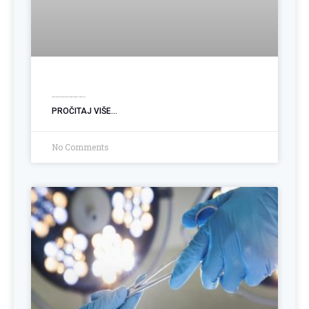
Ugradnja PEG sonde: Podrška pacijentima sa poremećajem gutanja
PROČITAJ VIŠE...
No Comments