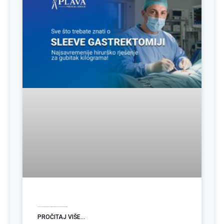
Sve o Sleeve gastrektomiji: Najsavremenije hirurško rješenje za gubitak kilograma
PROČITAJ VIŠE...