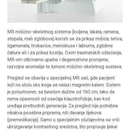
MR mišićno-skeletnog sistema (koljena, lakata, ramena,
stopala, mali zglobova) koristi se za prikaz mišića, tetiva,
ligamenata, hrskavice, meniskusa i labruma, zglobne
čahure ali i za prikaz kostiju. Osim traumatskih oštećenja,
MR-om otkrivamo upalne i degenrativne promjene,
razvojne anomalije te tumore mišićno-skeletnog sustava.
Pregled se obavlja u specijalnoj MR sali, gde pacijent
leži na stolu oko koga se nalazi magnetni kalem. Sistem
je poluotvoren, sa tunelom dužine od 160 cm, tako da
nema opasnosti od osećaja klaustrofobije, kao kod
uređaja prethodnih generacija. Za pregled nije potrebna
nikakva posebna priprema, niti davanja lijekova
(premedikacija). Samo u specijalnim slučajevima se vrši
ubrizgavanje kontrastnog sredstva, što propisuje ljekar