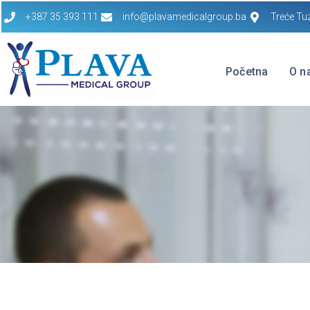
+387 35 393 111
info@plavamedicalgroup.ba
Treće Tu
Početna
O n