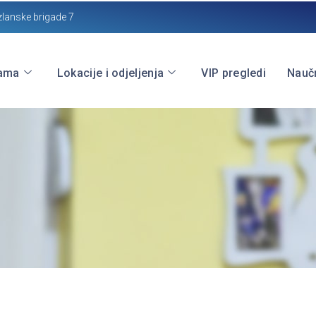
zlanske brigade 7
ama
Lokacije i odjeljenja
VIP pregledi
Naučn