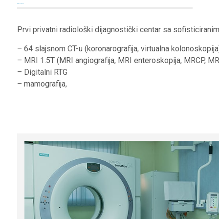
Radiološki centar
Prvi privatni radiološki dijagnostički centar sa sofisticiran
– 64 slajsnom CT-u (koronarografija, virtualna kolonoskopija
– MRI 1.5T (MRI angiografija, MRI enteroskopija, MRCP, MR
– Digitalni RTG
– mamografija,