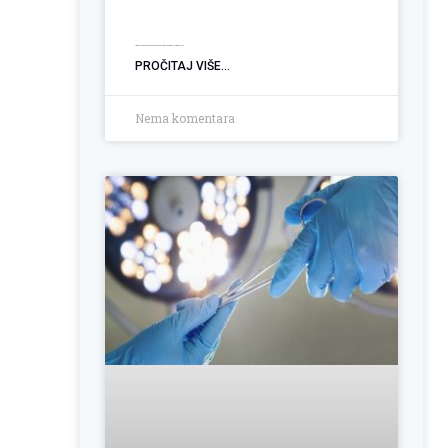
Ugradnja PEG sonde: Podrška pacijentima sa poremećajem gutanja
PROČITAJ VIŠE...
Nema komentara