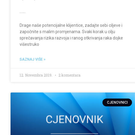
Prevencija karcinoma dojke
Drage naše potencijalne klijentice, zadajte sebi ciljeve i
započnite s malim promjenama. Svaki korak u cilju
sprečavanja rizika razvoja i ranog otkrivanja raka dojke
višestruko
SAZNAJ VIŠE »
12. Novembra 2019.
2 komentara
CJENOVNICI