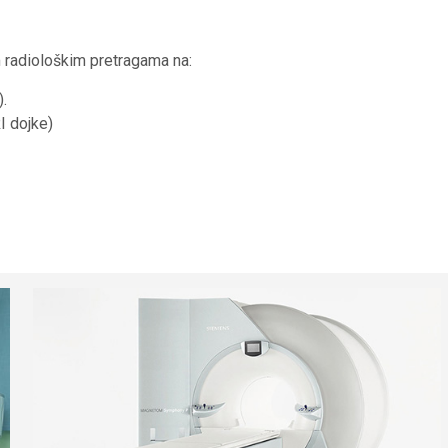
im radiološkim pretragama na:
).
I dojke)