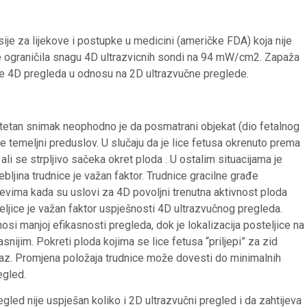
ije za lijekove i postupke u medicini (američke FDA) koja nije
e ograničila snagu 4D ultrazvicnih sondi na 94 mW/cm2. Zapaža
me 4D pregleda u odnosu na 2D ultrazvučne preglede.
litetan snimak neophodno je da posmatrani objekat (dio fetalnog
 je temeljni preduslov. U slučaju da je lice fetusa okrenuto prema
li se strpljivo sačeka okret ploda . U ostalim situacijama je
 Debljina trudnice je važan faktor. Trudnice gracilne građe
jevima kada su uslovi za 4D povoljni trenutna aktivnost ploda
eljice je važan faktor uspješnosti 4D ultrazvučnog pregleda.
osi manjoj efikasnosti pregleda, dok je lokalizacija posteljice na
snijim. Pokreti ploda kojima se lice fetusa “priljepi” za zid
ikaz. Promjena položaja trudnice može dovesti do minimalnih
egled.
gled nije uspješan koliko i 2D ultrazvučni pregled i da zahtijeva