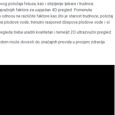
g položaja fetusa, kao i strpljenje ljekara i trudnice.
ajvažnijih faktora za uspješan 4D pregled. Pomenuta
u odnosu na različite faktore kao što je starost trudnoće, položaj
ičina plodove vode, trenutni raspored džepova plodove vode i sl.
leda treba uraditi kvalitetan i temeljit 2D ultrazvučni pregled.
ledom može dovesti do značajnih previda u procjeni zdravlja