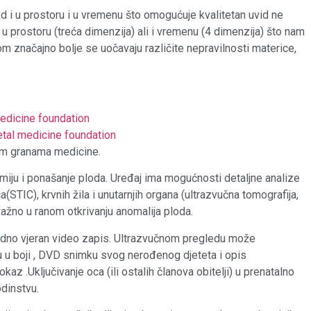
d i u prostoru i u vremenu što omogućuje kvalitetan uvid ne
u prostoru (treća dimenzija) ali i vremenu (4 dimenzija) što nam
m značajno bolje se uočavaju različite nepravilnosti materice,
edicine
foundation
tal medicine foundation
ugim granama medicine.
iju i ponašanje ploda. Uređaj ima mogućnosti detaljne analize
(STIC), krvnih žila i unutarnjih organa (ultrazvučna tomografija,
važno u ranom otkrivanju anomalija ploda.
nredno vjeran video zapis. Ultrazvučnom pregledu može
fiju u boji , DVD snimku svog nerođenog djeteta i opis
kaz .Uključivanje oca (ili ostalih članova obitelji) u prenatalno
odinstvu.