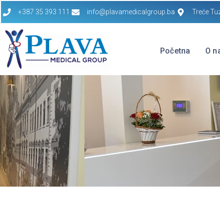
+387 35 393 111
info@plavamedicalgroup.ba
Treće Tu
Početna
O n