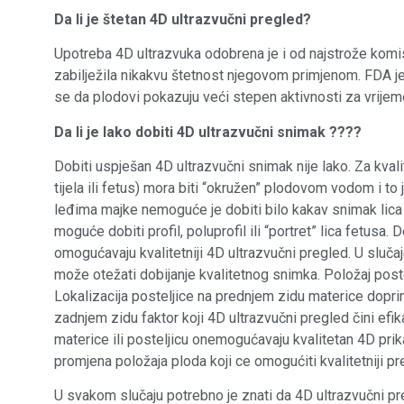
Da li je štetan 4D ultrazvučni pregled?
Upotreba 4D ultrazvuka odobrena je i od najstrože komis
zabilježila nikakvu štetnost njegovom primjenom. FDA j
se da plodovi pokazuju veći stepen aktivnosti za vrije
Da li je lako dobiti 4D ultrazvučni snimak ????
Dobiti uspješan 4D ultrazvučni snimak nije lako. Za kva
tijela ili fetus) mora biti “okružen” plodovom vodom i to
leđima majke nemoguće je dobiti bilo kakav snimak lica a
moguće dobiti profil, poluprofil ili “portret” lica fetusa.
omogućavaju kvalitetniji 4D ultrazvučni pregled. U sluča
može otežati dobijanje kvalitetnog snimka. Položaj post
Lokalizacija posteljice na prednjem zidu materice doprin
zadnjem zidu faktor koji 4D ultrazvučni pregled čini efika
materice ili posteljicu onemogućavaju kvalitetan 4D pr
promjena položaja ploda koji ce omogućiti kvalitetniji pr
U svakom slučaju potrebno je znati da 4D ultrazvučni pre