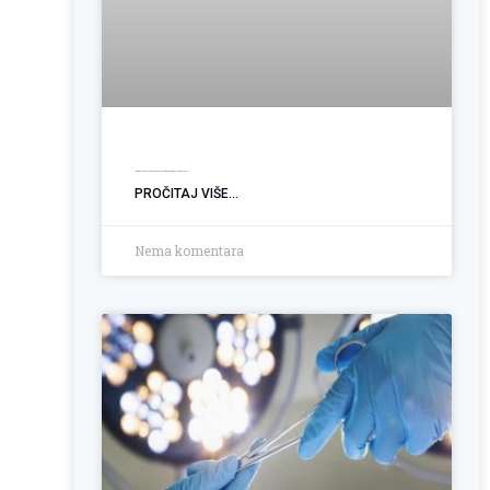
Ugradnja PEG sonde: Podrška pacijentima sa poremećajem gutanja
PROČITAJ VIŠE...
Nema komentara