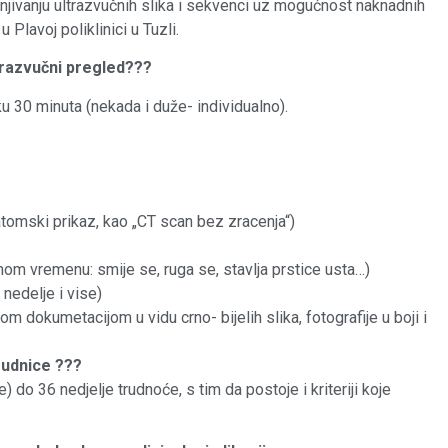
njivanju ultrazvučnih slika i sekvenci uz mogućnost naknadnih
Plavoj poliklinici u Tuzli.
trazvučni pregled???
eku 30 minuta (nekada i duže- individualno).
natomski prikaz, kao „CT scan bez zracenja“)
rnom vremenu: smije se, ruga se, stavlja prstice usta…)
nedelje i vise)
 dokumetacijom u vidu crno- bijelih slika, fotografije u boji i
rudnice ???
) do 36 nedjelje trudnoće, s tim da postoje i kriteriji koje