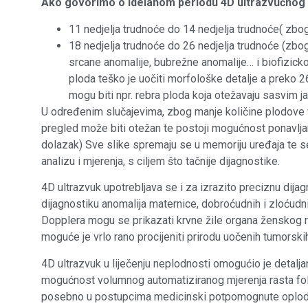
Ako govorimo o idelanom periodu 4D ultrazvučnog 
11 nedjelja trudnoće do 14 nedjelja trudnoće( zbo
18 nedjelja trudnoće do 26 nedjelja trudnoće (zbog
srcane anomalije, bubrežne anomalije… i biofizicko
ploda teško je uočiti morfološke detalje a preko 2
mogu biti npr. rebra ploda koja otežavaju sasvim ja
U određenim slučajevima, zbog manje količine plodove vo
pregled može biti otežan te postoji mogućnost ponavlja
dolazak) Sve slike spremaju se u memoriju uređaja te se
analizu i mjerenja, s ciljem što tačnije dijagnostike.
4D ultrazvuk upotrebljava se i za izrazito preciznu dija
dijagnostiku anomalija maternice, dobroćudnih i zloćud
Dopplera mogu se prikazati krvne žile organa ženskog re
moguće je vrlo rano procijeniti prirodu uočenih tumorski
4D ultrazvuk u liječenju neplodnosti omogućio je detalj
mogućnost volumnog automatiziranog mjerenja rasta foli
posebno u postupcima medicinski potpomognute oplodn