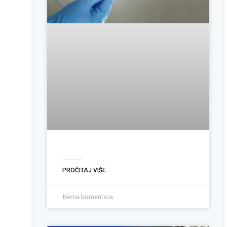
Operacija hemoroida: Kada je vrijeme za trajno rješenje?
PROČITAJ VIŠE...
Nema komentara