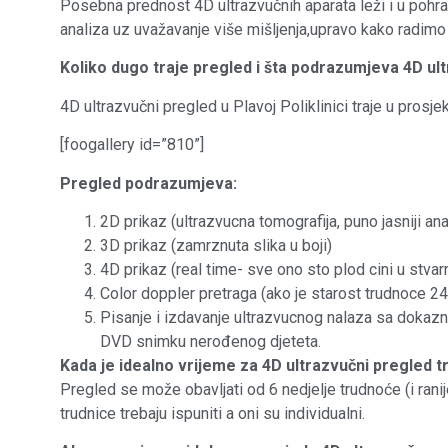
Posebna prednost 4D ultrazvučnih aparata leži i u pohra
analiza uz uvažavanje više mišljenja,upravo kako radimo u 
Koliko dugo traje pregled i šta podrazumjeva 4D ul
4D ultrazvučni pregled u Plavoj Poliklinici traje u prosj
[foogallery id=”810”]
Pregled podrazumjeva:
2D prikaz (ultrazvucna tomografija, puno jasniji a
3D prikaz (zamrznuta slika u boji)
4D prikaz (real time- sve ono sto plod cini u stva
Color doppler pretraga (ako je starost trudnoce 24 
Pisanje i izdavanje ultrazvucnog nalaza sa dokaznom
DVD snimku nerođenog djeteta.
Kada je idealno vrijeme za 4D ultrazvučni pregled t
Pregled se može obavljati od 6 nedjelje trudnoće (i ranije
trudnice trebaju ispuniti a oni su individualni.