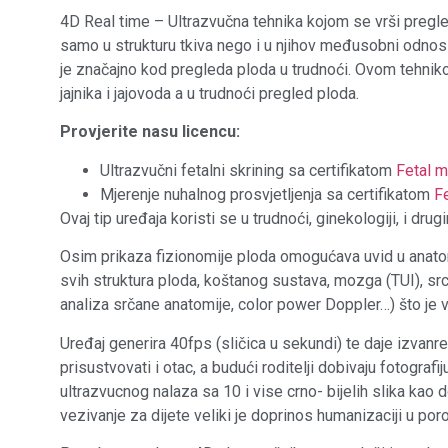
4D Real time – Ultrazvučna tehnika kojom se vrši pregle
samo u strukturu tkiva nego i u njihov međusobni odnos 
je značajno kod pregleda ploda u trudnoći. Ovom tehniko
jajnika i jajovoda a u trudnoći pregled ploda.
Provjerite nasu licencu:
Ultrazvučni fetalni skrining sa certifikatom
Fetal m
Mjerenje nuhalnog prosvjetljenja sa certifikatom
Fe
Ovaj tip uređaja koristi se u trudnoći, ginekologiji, i dr
Osim prikaza fizionomije ploda omogućava uvid u anatom
svih struktura ploda, koštanog sustava, mozga (TUI), srca
analiza srčane anatomije, color power Doppler…) što je 
Uređaj generira 40fps (sličica u sekundi) te daje izva
prisustvovati i otac, a budući roditelji dobivaju fotogra
ultrazvucnog nalaza sa 10 i vise crno- bijelih slika kao do
vezivanje za dijete veliki je doprinos humanizaciji u por