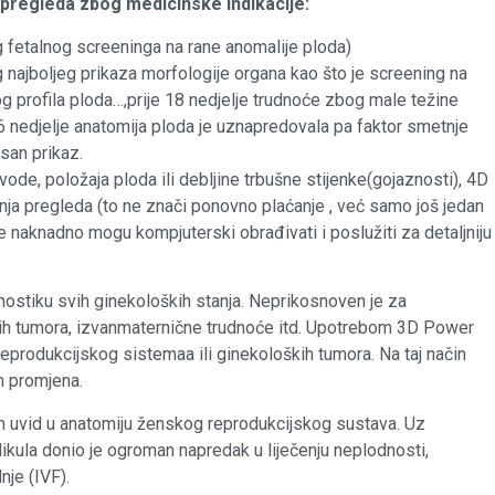
pregleda zbog medicinske indikacije:
g fetalnog screeninga na rane anomalije ploda)
 najboljeg prikaza morfologije organa kao što je screening na
g profila ploda…,prije 18 nedjelje trudnoće zbog male težine
6 nedjelje anatomija ploda je uznapredovala pa faktor smetnje
san prikaz.
de, položaja ploda ili debljine trbušne stijenke(gojaznosti), 4D
nja pregleda (to ne znači ponovno plaćanje , već samo još jedan
 naknadno mogu kompjuterski obrađivati i poslužiti za detaljniju
gnostiku svih ginekoloških stanja. Neprikosnoven je za
nih tumora, izvanmaternične trudnoće itd. Upotrebom 3D Power
produkcijskog sistemaa ili ginekoloških tumora. Na taj način
h promjena.
an uvid u anatomiju ženskog reprodukcijskog sustava. Uz
kula donio je ogroman napredak u liječenju neplodnosti,
je (IVF).