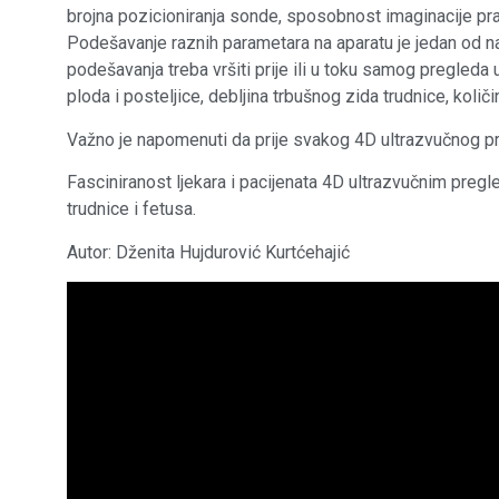
brojna pozicioniranja sonde, sposobnost imaginacije pravo
Podešavanje raznih parametara na aparatu je jedan od n
podešavanja treba vršiti prije ili u toku samog pregleda 
ploda i posteljice, debljina trbušnog zida trudnice, kol
Važno je napomenuti da prije svakog 4D ultrazvučnog preg
Fasciniranost ljekara i pacijenata 4D ultrazvučnim preg
trudnice i fetusa.
Autor: Dženita Hujdurović Kurtćehajić