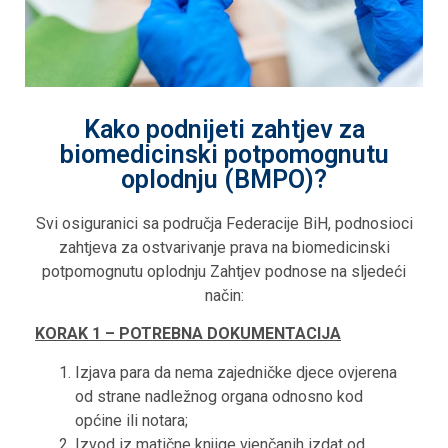
Kako podnijeti zahtjev za
biomedicinski potpomognutu
oplodnju (BMPO)?
Svi osiguranici sa područja Federacije BiH, podnosioci
zahtjeva za ostvarivanje prava na biomedicinski
potpomognutu oplodnju Zahtjev podnose na sljedeći
način:
KORAK 1 – POTREBNA DOKUMENTACIJA
Izjava para da nema zajedničke djece ovjerena
od strane nadležnog organa odnosno kod
općine ili notara;
Izvod iz matične knjige vjenčanih izdat od