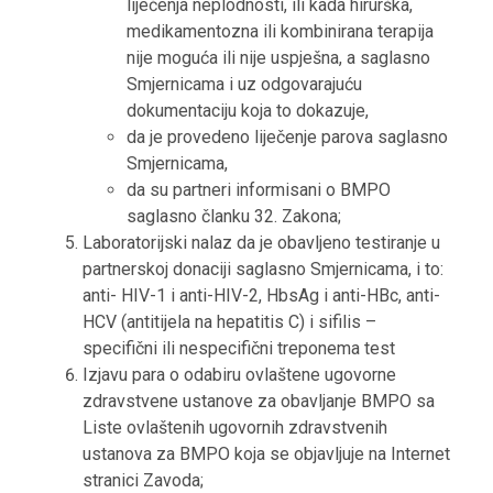
liječenja neplodnosti, ili kada hirurška,
medikamentozna ili kombinirana terapija
nije moguća ili nije uspješna, a saglasno
Smjernicama i uz odgovarajuću
dokumentaciju koja to dokazuje,
da je provedeno liječenje parova saglasno
Smjernicama,
da su partneri informisani o BMPO
saglasno članku 32. Zakona;
Laboratorijski nalaz da je obavljeno testiranje u
partnerskoj donaciji saglasno Smjernicama, i to:
anti- HIV-1 i anti-HIV-2, HbsAg i anti-HBc, anti-
HCV (antitijela na hepatitis C) i sifilis –
specifični ili nespecifični treponema test
Izjavu para o odabiru ovlaštene ugovorne
zdravstvene ustanove za obavljanje BMPO sa
Liste ovlaštenih ugovornih zdravstvenih
ustanova za BMPO koja se objavljuje na Internet
stranici Zavoda;