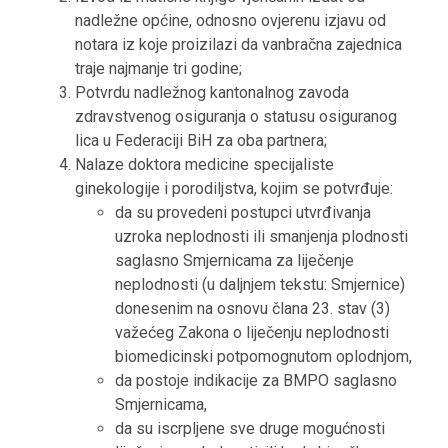
nadležne općine, odnosno ovjerenu izjavu od
notara iz koje proizilazi da vanbračna zajednica
traje najmanje tri godine;
Potvrdu nadležnog kantonalnog zavoda
zdravstvenog osiguranja o statusu osiguranog
lica u Federaciji BiH za oba partnera;
Nalaze doktora medicine specijaliste
ginekologije i porodiljstva, kojim se potvrđuje:
da su provedeni postupci utvrđivanja
uzroka neplodnosti ili smanjenja plodnosti
saglasno Smjernicama za liječenje
neplodnosti (u daljnjem tekstu: Smjernice)
donesenim na osnovu člana 23. stav (3)
važećeg Zakona o liječenju neplodnosti
biomedicinski potpomognutom oplodnjom,
da postoje indikacije za BMPO saglasno
Smjernicama,
da su iscrpljene sve druge mogućnosti