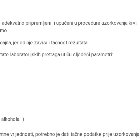
e adekvatno pripremljeni i upućeni u procedure uzorkovanja krvi.
emo.
ajna, jer od nje zavisi i tačnost rezultata.
ate laboratorijskih pretraga utiču sljedeći parametri:
 alkohola…)
entne vrijednosti, potrebno je dati tačne podatke prije uzorkovanja