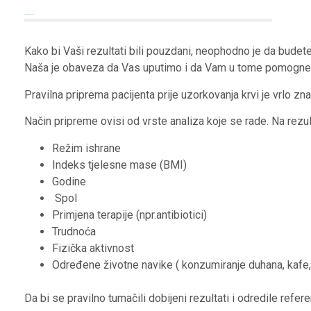
Preparing the patient
Kako bi Vaši rezultati bili pouzdani, neophodno je da budet
Naša je obaveza da Vas uputimo i da Vam u tome pomogn
Pravilna priprema pacijenta prije uzorkovanja krvi je vrlo znač
Način pripreme ovisi od vrste analiza koje se rade. Na rezult
Režim ishrane
Indeks tjelesne mase (BMI)
Godine
Spol
Primjena terapije (npr.antibiotici)
Trudnoća
Fizička aktivnost
Određene životne navike ( konzumiranje duhana, kafe,
Da bi se pravilno tumačili dobijeni rezultati i odredile refer