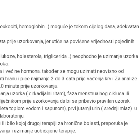
, leukociti, hemoglobin…) moguće je tokom cijelog dana, adekvatan
 prije uzorkovanja, jer utiče na povišene vrijednosti pojedinih
lukoze, holesterola, triglicerida…) neophodno je uzimanje uzorka
oka.
sa i većine hormona, također se mogu uzimati neovisno od
i hranu i piće najmanje 2 do 3 sata prije vađenja krvi. Za analize
0 minuta prije uzorkovanja.
ja uzorka ( cirkadijalni ritam), faza menstrualnog ciklusa ili
liječnikom prije uzorkovanja da bi se pribavio pravilan uzorak.
aleta toplom vodom i sapunom), prvi jutarnji urin ( srednji mlaz) u
aboratoriju.
 ili bilo kojoj drugoj terapiji za hronične bolesti, preporuka je
anja i uzimanje uobičajene terapije.