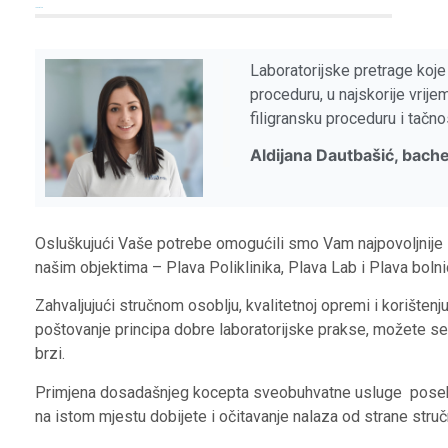
Laboratory
Laboratorijske pretrage koj
proceduru, u najskorije vrij
filigransku proceduru i tačno
Aldijana Dautbašić, bachel
Osluškujući Vaše potrebe omogućili smo Vam najpovoljnije 
našim objektima – Plava Poliklinika, Plava Lab i Plava bolni
Zahvaljujući stručnom osoblju, kvalitetnoj opremi i korišten
poštovanje principa dobre laboratorijske prakse, možete se os
brzi.
Primjena dosadašnjeg kocepta sveobuhvatne usluge posebno
na istom mjestu dobijete i očitavanje nalaza od strane struč