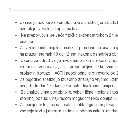
Preporuke
Uzimanje uzorka za kompletnu krvnu sliku ( eritrociti
uzorak je venska i kapilarna krv.
Ne preporučuje se veća fizička aktivnost tokom 24 sata
enzima.
Za većinu biohemijskih analiza ( posebno za analizu g
na prazan stomak 10 do 12 sati nakon poslednjeg obr
Uzorci za određivanje nivoa tumorskih markera, viru
vremena uzorkovanja, ali je preporučljivo ne konzumirat
prolaktin, kortizol i ACTH neophodno je mirovanje od 2
Za pojedine analize je izuzetno značajno vrijeme uziman
nedjelja trudnoće, i tada je neophodna konsultacija sa 
Za analizu urina potrebno je, nakon lične higijene ( to
sterilnoj posudi u najkraćem mogućem roku donijeti u l
Za pacijente koji su na oralnoj antikoagulantnoj terapiji
vađenje krvi u jutarnjim satima, a odmah nakon uzorkov