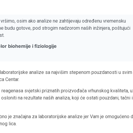
e vršimo, osim ako analize ne zahtijevaju određenu vremensku
eme budu gotove, pod strogim nadzorom naših inžinjera, poštujući
st.
or biohemije i fiziologije
laboratorijske analize sa najvišim stepenom pouzdanosti u svim
ca Centar.
ju reagenasa svjetski priznatih proizvođača vrhunskog kvaliteta, 
loniti na rezultate naših analiza, koji će ostati pouzdani, tačni i
 je značajna za laboratorijske analize jer Vam je omogućeno 
nog lica.