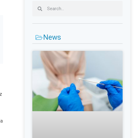
News
uz
da