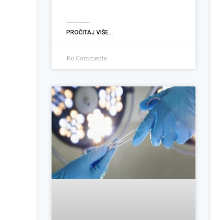
Ugradnja PEG sonde: Podrška pacijentima sa poremećajem gutanja
PROČITAJ VIŠE...
No Comments