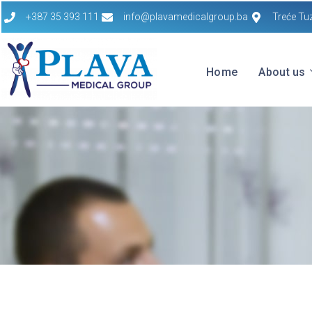
+387 35 393 111
info@plavamedicalgroup.ba
Treće Tu
Home
About us