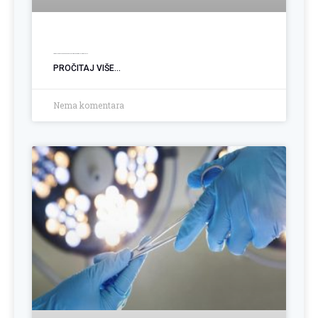
Ugradnja PEG sonde: Podrška pacijentima sa poremećajem gutanja
PROČITAJ VIŠE...
Nema komentara