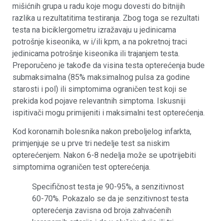
mišićnih grupa u radu koje mogu dovesti do bitnijih
razlika u rezultatitima testiranja. Zbog toga se rezultati
testa na biciklergometru izražavaju u jedinicama
potrošnje kiseonika, w i/ili kpm, a na pokretnoj traci
jedinicama potrošnje kiseonika ili trajanjem testa.
Preporučeno je takođe da visina testa opterećenja bude
submaksimalna (85% maksimalnog pulsa za godine
starosti i pol) ili simptomima ograničen test koji se
prekida kod pojave relevantnih simptoma. Iskusniji
ispitivači mogu primijeniti i maksimalni test opterećenja.
Kod koronarnih bolesnika nakon preboljelog infarkta,
primjenjuje se u prve tri nedelje test sa niskim
opterećenjem. Nakon 6-8 nedelja može se upotrijebiti
simptomima ograničen test opterećenja.
Specifičnost testa je 90-95%, a senzitivnost
60-70%. Pokazalo se da je senzitivnost testa
opterećenja zavisna od broja zahvaćenih