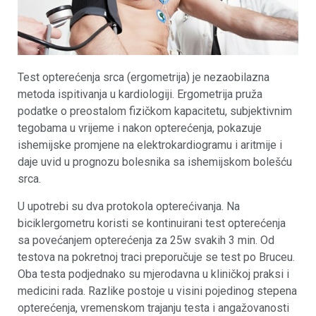
Test opterećenja srca (ergometrija) je nezaobilazna
metoda ispitivanja u kardiologiji. Ergometrija pruža
podatke o preostalom fizičkom kapacitetu, subjektivnim
tegobama u vrijeme i nakon opterećenja, pokazuje
ishemijske promjene na elektrokardiogramu i aritmije i
daje uvid u prognozu bolesnika sa ishemijskom bolešću
srca.
U upotrebi su dva protokola opterećivanja. Na
biciklergometru koristi se kontinuirani test opterećenja
sa povećanjem opterećenja za 25w svakih 3 min. Od
testova na pokretnoj traci preporučuje se test po Bruceu.
Oba testa podjednako su mjerodavna u kliničkoj praksi i
medicini rada. Razlike postoje u visini pojedinog stepena
opterećenja, vremenskom trajanju testa i angažovanosti