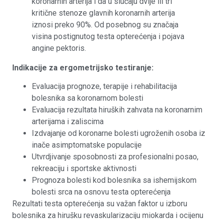
koronarnih arterija i da u slučaju dvije ili tri
kritične stenoze glavnih koronarnih arterija
iznosi preko 90%. Od posebnog su značaja
visina postignutog testa opterećenja i pojava
angine pektoris.
Indikacije za ergometrijsko testiranje:
Evaluacija prognoze, terapije i rehabilitacija
bolesnika sa koronarnom bolesti
Evaluacija rezultata hiruških zahvata na koronarnim
arterijama i zaliscima
Izdvajanje od koronarne bolesti ugroženih osoba iz
inače asimptomatske populacije
Utvrdjivanje sposobnosti za profesionalni posao,
rekreaciju i sportske aktivnosti
Prognoza bolesti kod bolesnika sa ishemijskom
bolesti srca na osnovu testa opterećenja
Rezultati testa opterećenja su važan faktor u izboru
bolesnika za hirušku revaskularizaciju miokarda i ocijenu