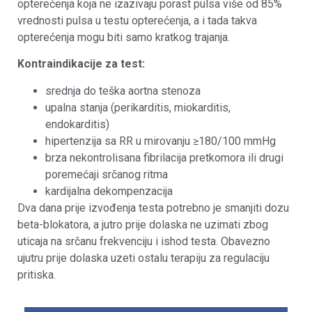
opterećenja koja ne izazivaju porast pulsa više od 85%
vrednosti pulsa u testu opterećenja, a i tada takva
opterećenja mogu biti samo kratkog trajanja.
Kontraindikacije za test:
srednja do teška aortna stenoza
upalna stanja (perikarditis, miokarditis,
endokarditis)
hipertenzija sa RR u mirovanju ≥180/100 mmHg
brza nekontrolisana fibrilacija pretkomora ili drugi
poremećaji srčanog ritma
kardijalna dekompenzacija
Dva dana prije izvođenja testa potrebno je smanjiti dozu
beta-blokatora, a jutro prije dolaska ne uzimati zbog
uticaja na srčanu frekvenciju i ishod testa. Obavezno
ujutru prije dolaska uzeti ostalu terapiju za regulaciju
pritiska.