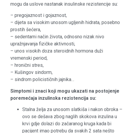
mogu da uslove nastanak insulinske rezistencije su:
– pregojaznost i gojaznost,
– dijeta sa visokim unosom ugljenih hidrata, posebno
prostih šećera,
– sedentarni način života, odnosno nizak nivo
upražnjavanja fizičke aktivnosti,
– unos visokih doza steroidnih hormona duži
vremenski period,
– hronični stres,
– Kušingov sindorm,
–
sindrom policističnih jajnika…
Simptomi i znaci koji mogu ukazati na postojenje
poremećaja inzulinska rezistencija su:
Stalna želja za unosom slatkiša i nakon obroka –
ovo se dešava zbog naglih skokova inzulina u
krvi gdje dolazi do začaranog kruga kada bi
pacijent imao potrebu da svakih 2 sata nešto