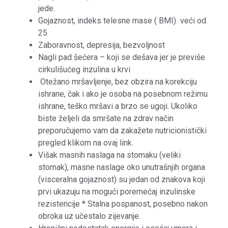
jede.
Gojaznost, indeks telesne mase ( BMI) veći od
25
Zaboravnost, depresija, bezvoljnost
Nagli pad šećera – koji se dešava jer je previše
cirkulišućeg inzulina u krvi
Otežano mršavljenje, bez obzira na korekciju
ishrane, čak i ako je osoba na posebnom režimu
ishrane, teško mršavi a brzo se ugoji. Ukoliko
biste željeli da smršate na zdrav način
preporučujemo vam da zakažete nutricionistički
pregled klikom na ovaj link.
Višak masnih naslaga na stomaku (veliki
stomak), masne naslage oko unutrašnjih organa
(visceralna gojaznost) su jedan od znakova koji
prvi ukazuju na mogući poremećaj inzulinske
rezistencije * Stalna pospanost, posebno nakon
obroka uz učestalo zijevanje.