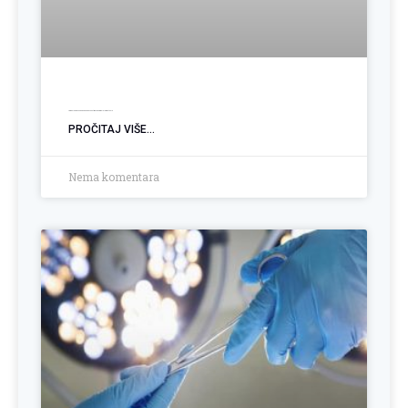
Ugradnja PEG sonde: Podrška pacijentima sa poremećajem gutanja
PROČITAJ VIŠE...
Nema komentara