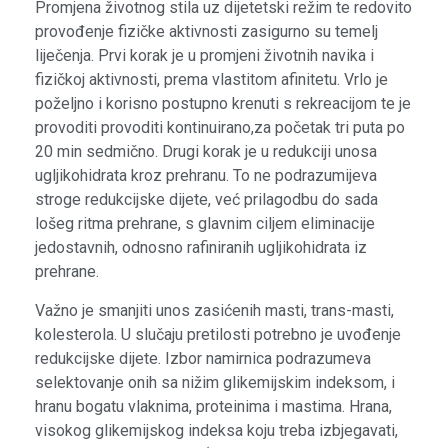
Promjena životnog stila uz dijetetski režim te redovito
provođenje fizičke aktivnosti zasigurno su temelj
liječenja. Prvi korak je u promjeni životnih navika i
fizičkoj aktivnosti, prema vlastitom afinitetu. Vrlo je
poželjno i korisno postupno krenuti s rekreacijom te je
provoditi provoditi kontinuirano,za početak tri puta po
20 min sedmično. Drugi korak je u redukciji unosa
ugljikohidrata kroz prehranu. To ne podrazumijeva
stroge redukcijske dijete, već prilagodbu do sada
lošeg ritma prehrane, s glavnim ciljem eliminacije
jedostavnih, odnosno rafiniranih ugljikohidrata iz
prehrane.
Važno je smanjiti unos zasićenih masti, trans-masti,
kolesterola. U slučaju pretilosti potrebno je uvođenje
redukcijske dijete. Izbor namirnica podrazumeva
selektovanje onih sa nižim glikemijskim indeksom, i
hranu bogatu vlaknima, proteinima i mastima. Hrana,
visokog glikemijskog indeksa koju treba izbjegavati,