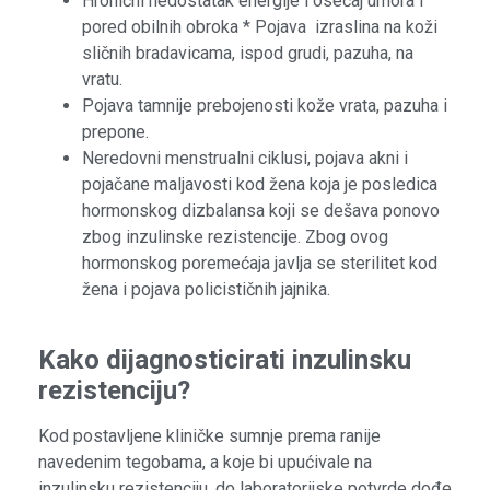
Hronični nedostatak energije i osećaj umora i
pored obilnih obroka * Pojava izraslina na koži
sličnih bradavicama, ispod grudi, pazuha, na
vratu.
Pojava tamnije prebojenosti kože vrata, pazuha i
prepone.
Neredovni menstrualni ciklusi, pojava akni i
pojačane maljavosti kod žena koja je posledica
hormonskog dizbalansa koji se dešava ponovo
zbog inzulinske rezistencije. Zbog ovog
hormonskog poremećaja javlja se sterilitet kod
žena i pojava policističnih jajnika.
Kako dijagnosticirati inzulinsku
rezistenciju?
Kod postavljene kliničke sumnje prema ranije
navedenim tegobama, a koje bi upućivale na
inzulinsku rezistenciju, do laboratorijske potvrde dođe