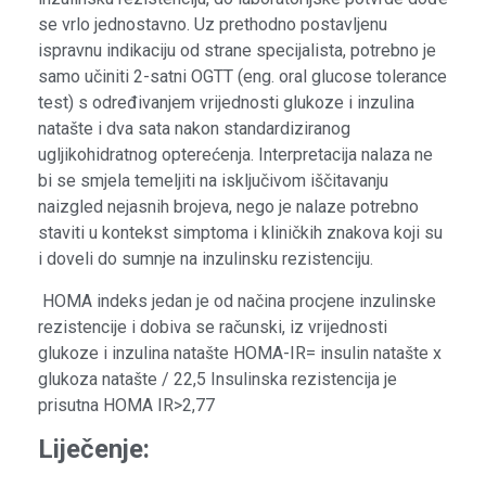
se vrlo jednostavno. Uz prethodno postavljenu
ispravnu indikaciju od strane specijalista, potrebno je
samo učiniti 2-satni OGTT (eng. oral glucose tolerance
test) s određivanjem vrijednosti glukoze i inzulina
natašte i dva sata nakon standardiziranog
ugljikohidratnog opterećenja. Interpretacija nalaza ne
bi se smjela temeljiti na isključivom iščitavanju
naizgled nejasnih brojeva, nego je nalaze potrebno
staviti u kontekst simptoma i kliničkih znakova koji su
i doveli do sumnje na inzulinsku rezistenciju.
HOMA indeks jedan je od načina procjene inzulinske
rezistencije i dobiva se računski, iz vrijednosti
glukoze i inzulina natašte HOMA-IR= insulin natašte x
glukoza natašte / 22,5 Insulinska rezistencija je
prisutna HOMA IR>2,77
Liječenje: