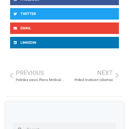
TWITTER
EMAIL
LINKEDIN
PREVIOUS
NEXT
Podrška nauci: Plava Medical Group postaje naučna baza PMF fakulteta
Prekid trudnoće (abortus)