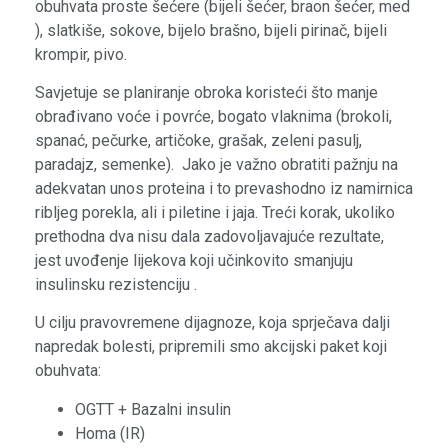
obuhvata proste šećere (bijeli šećer, braon šećer, med
), slatkiše, sokove, bijelo brašno, bijeli pirinač, bijeli
krompir, pivo.
Savjetuje se planiranje obroka koristeći što manje
obrađivano voće i povrće, bogato vlaknima (brokoli,
spanać, pečurke, artičoke, grašak, zeleni pasulj,
paradajz, semenke). Jako je važno obratiti pažnju na
adekvatan unos proteina i to prevashodno iz namirnica
ribljeg porekla, ali i piletine i jaja. Treći korak, ukoliko
prethodna dva nisu dala zadovoljavajuće rezultate,
jest uvođenje lijekova koji učinkovito smanjuju
insulinsku rezistenciju .
U cilju pravovremene dijagnoze, koja sprječava dalji
napredak bolesti, pripremili smo akcijski paket koji
obuhvata:
OGTT + Bazalni insulin
Homa (IR)