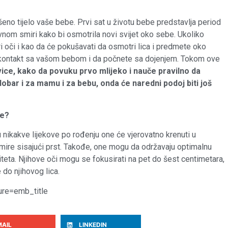
šeno tijelo vaše bebe. Prvi sat u životu bebe predstavlja period
vnom smiri kako bi osmotrila novi svijet oko sebe. Ukoliko
ori oči i kao da će pokušavati da osmotri lica i predmete oko
ni kontakt sa vašom bebom i da počnete sa dojenjem. Tokom ove
ce, kako da povuku prvo mlijeko i nauče pravilno da
dobar i za mamu i za bebu, onda će naredni podoj biti još
be?
ikakve lijekove po rođenju one će vjerovatno krenuti u
a umire sisajući prst. Takođe, one mogu da održavaju optimalnu
eta. Njihove oči mogu se fokusirati na pet do šest centimetara,
 do njihovog lica.
re=emb_title
MAIL
LINKEDIN