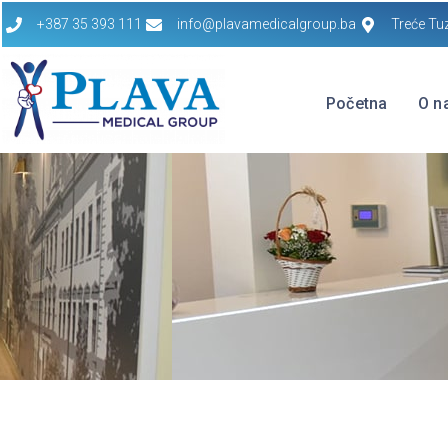
+387 35 393 111
info@plavamedicalgroup.ba
Treće Tu
Početna
O n