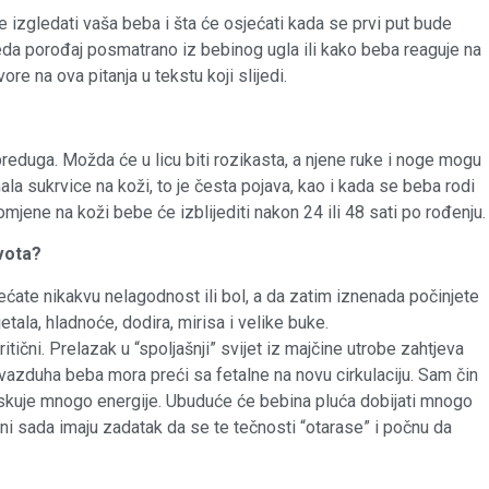
 izgledati vaša beba i šta će osjećati kada se prvi put bude
eda porođaj posmatrano iz bebinog ugla ili kako beba reaguje na
re na ova pitanja u tekstu koji slijedi.
reduga. Možda će u licu biti rozikasta, a njene ruke i noge mogu
la sukrvice na koži, to je česta pojava, kao i kada se beba rodi
jene na koži bebe će izblijediti nakon 24 ili 48 sati po rođenju.
vota?
ećate nikakvu nelagodnost ili bol, a da zatim iznenada počinjete
etala, hladnoće, dodira, mirisa i velike buke.
ični. Prelazak u “spoljašnji” svijet iz majčine utrobe zahtjeva
 vazduha beba mora preći sa fetalne na novu cirkulaciju. Sam čin
iziskuje mnogo energije. Ubuduće će bebina pluća dobijati mnogo
ani sada imaju zadatak da se te tečnosti “otarase” i počnu da