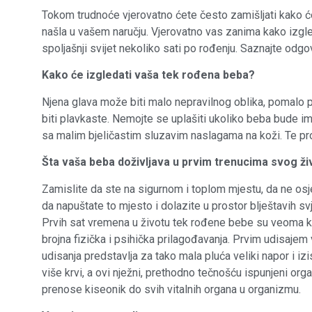
Tokom trudnoće vjerovatno ćete često zamišljati kako će
našla u vašem naručju. Vjerovatno vas zanima kako izgl
spoljašnji svijet nekoliko sati po rođenju. Saznajte odgovo
Kako će izgledati vaša tek rođena beba?
Njena glava može biti malo nepravilnog oblika, pomalo p
biti plavkaste. Nemojte se uplašiti ukoliko beba bude ima
sa malim bjeličastim sluzavim naslagama na koži. Te prom
Šta vaša beba doživljava u prvim trenucima svog ži
Zamislite da ste na sigurnom i toplom mjestu, da ne osj
da napuštate to mjesto i dolazite u prostor blještavih svj
Prvih sat vremena u životu tek rođene bebe su veoma krit
brojna fizička i psihička prilagođavanja. Prvim udisajem
udisanja predstavlja za tako mala pluća veliki napor i 
više krvi, a ovi nježni, prethodno tečnošću ispunjeni org
prenose kiseonik do svih vitalnih organa u organizmu.