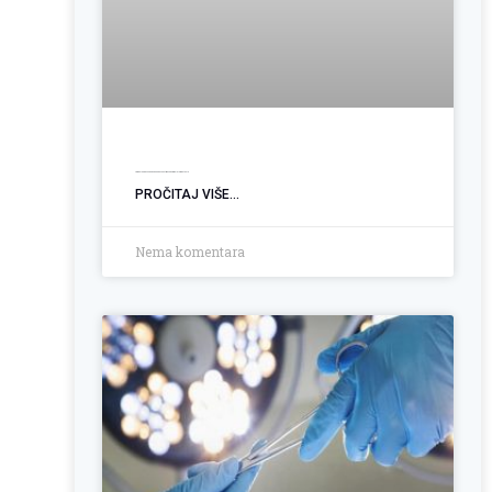
Ugradnja PEG sonde: Podrška pacijentima sa poremećajem gutanja
PROČITAJ VIŠE...
Nema komentara