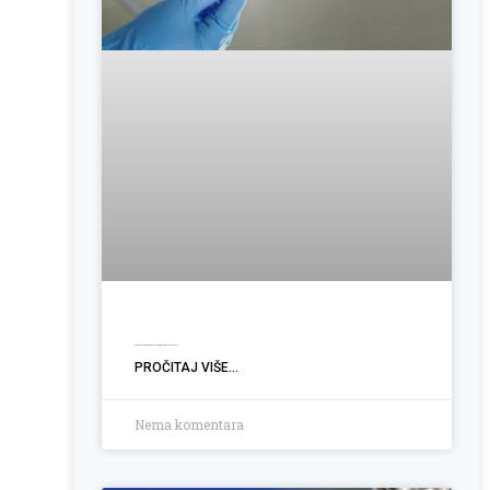
Operacija hemoroida: Kada je vrijeme za trajno rješenje?
PROČITAJ VIŠE...
Nema komentara