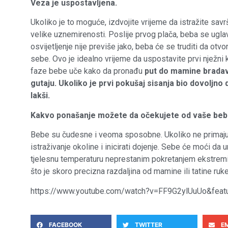
Veza je uspostavljena.
Ukoliko je to moguće, izdvojite vrijeme da istražite savr
velike uznemirenosti. Poslije prvog plača, beba se ugla
osvijetljenje nije previše jako, beba će se truditi da otv
sebe. Ovo je idealno vrijeme da uspostavite prvi njež
faze bebe uče kako da pronađu
put do mamine bradavi
gutaju. Ukoliko je prvi pokušaj sisanja bio dovoljno 
lakši.
Kakvo ponašanje možete da očekujete od vaše be
Bebe su čudesne i veoma sposobne. Ukoliko ne primaju n
istraživanje okoline i inicirati dojenje. Sebe će moći d
tjelesnu temperaturu neprestanim pokretanjem ekstremit
što je skoro precizna razdaljina od mamine ili tatine ruke
https://www.youtube.com/watch?v=FF9G2ylUuUo&featu
FACEBOOK
TWITTER
E