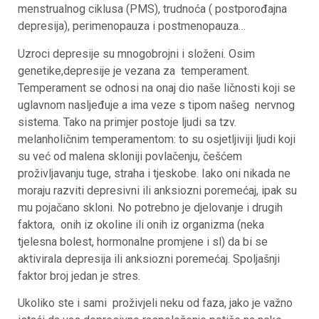
menstrualnog ciklusa (PMS), trudnoća ( postporođajna
depresija), perimenopauza i postmenopauza…
Uzroci depresije su mnogobrojni i složeni. Osim
genetike,depresije je vezana za temperament.
Temperament se odnosi na onaj dio naše ličnosti koji se
uglavnom nasljeđuje a ima veze s tipom našeg nervnog
sistema. Tako na primjer postoje ljudi sa tzv.
melanholičnim temperamentom: to su osjetljiviji ljudi koji
su već od malena skloniji povlačenju, češćem
proživljavanju tuge, straha i tjeskobe. Iako oni nikada ne
moraju razviti depresivni ili anksiozni poremećaj, ipak su
mu pojačano skloni. No potrebno je djelovanje i drugih
faktora, onih iz okoline ili onih iz organizma (neka
tjelesna bolest, hormonalne promjene i sl) da bi se
aktivirala depresija ili anksiozni poremećaj. Spoljašnji
faktor broj jedan je stres.
Ukoliko ste i sami proživjeli neku od faza, jako je važno