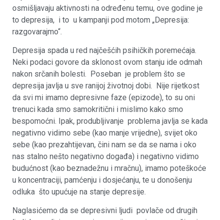
osmišljavaju aktivnosti na određenu temu, ove godine je
to depresija, i to u kampanji pod motom „Depresija:
razgovarajmo“.
Depresija spada u red najčešćih psihičkih poremećaja.
Neki podaci govore da sklonost ovom stanju ide odmah
nakon srčanih bolesti. Poseban je problem što se
depresija javlja u sve ranijoj životnoj dobi. Nije rijetkost
da svi mi imamo depresivne faze (epizode), to su oni
trenuci kada smo samokritični i mislimo kako smo
bespomoćni. Ipak, produbljivanje problema javlja se kada
negativno vidimo sebe (kao manje vrijedne), svijet oko
sebe (kao prezahtijevan, čini nam se da se nama i oko
nas stalno nešto negativno događa) i negativno vidimo
budućnost (kao beznadežnu i mračnu), imamo poteškoće
u koncentraciji, pamćenju i dosjećanju, te u donošenju
odluka što upućuje na stanje depresije.
Naglasićemo da se depresivni ljudi povlače od drugih