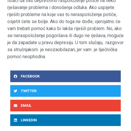
istaći da vas depresivno raspoloženje potiče na neko
rješavanje problema i donošenja odluka. Ako uspijete
riješiti probleme na koje vas to neraspoloženje potiče,
osjetit ćete se bolje. Ako do toga ne dođe, vjerojatno će
vam trebati pomoć kako bi lakše riješili problem. No, ako
se neraspoloženje pogoršava ili dugo ne rješava, moguće
je da zapadate u pravu depresiju. U tom slučaju, razgovor
sa stručnjakom je neozaobilazan, jer vam je liječnička
pomoć neophodna.
FACEBOOK
TWITTER
EMAIL
LINKEDIN