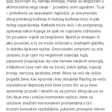
ljudi, bezvoljni su, nemaju energije, manje su angažirani u
aktivnostima nego ranije – posebno onim ugodnim…Tu je
i poteškoća sa spavanjem: najčešće je sna premalo
zbog preranog buđenja ili češćeg buđenja noću ili pak
težeg uspavljivanja. Katkada može doći i do pretjeranog
spavanja nakon kojega se ipak ne osjećamo odmoreno
(to posebno vrijedi za tinejdžere). Apetit je smanjen ili
jako povećan, a to se može očitovati u znatnijem gubitku
ili dobitku tjelesne težine. Emocionalni simptomi su vrlo
izraženi, tu je cijeli niz negativnih osjećaja: tuga,
paraznina (osjećaj kao da više nemate nikakvih emocija),
iritabilnost (sve vam ide na živce), zatim ljutnja, osjećaj
krivnje, nervoza, tjeskoba, strah. Mora se reći da češće
pogađa žene, kao epizoda i kao oboljenje.Razlog za veću
učestalnost depresije kod žena (osim što se ju žene
spremnije priznati i obratiti se za pomoć zbog nje pa se
čini da je ima i više)su hormonalni razlozi: žene su
izložene snažnim hormonalnim promjenama u tzv.
kriznim biološkim razdobljima: pubertet, promjene tokom