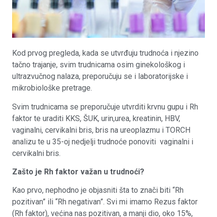
Kod prvog pregleda, kada se utvrđuju trudnoća i njezino
tačno trajanje, svim trudnicama osim ginekološkog i
ultrazvučnog nalaza, preporučuju se i laboratorijske i
mikrobiološke pretrage.
Svim trudnicama se preporučuje utvrditi krvnu gupu i Rh
faktor te uraditi KKS, ŠUK, urin,urea, kreatinin, HBV,
vaginalni, cervikalni bris, bris na ureoplazmu i TORCH
analizu te u 35-oj nedjelji trudnoće ponoviti vaginalni i
cervikalni bris.
Zašto je Rh faktor važan u trudnoći?
Kao prvo, nephodno je objasniti šta to znači biti “Rh
pozitivan” ili “Rh negativan”. Svi mi imamo Rezus faktor
(Rh faktor), većina nas pozitivan, a manji dio, oko 15%,