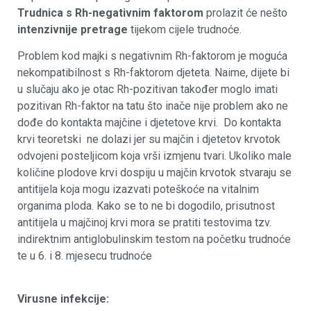
Trudnica s Rh-negativnim faktorom
prolazit će nešto
intenzivnije pretrage
tijekom cijele trudnoće.
Problem kod majki s negativnim Rh-faktorom je moguća
nekompatibilnost s Rh-faktorom djeteta. Naime, dijete bi
u slučaju ako je otac Rh-pozitivan također moglo imati
pozitivan Rh-faktor na tatu što inače nije problem ako ne
dođe do kontakta majčine i djetetove krvi. Do kontakta
krvi teoretski ne dolazi jer su majčin i djetetov krvotok
odvojeni posteljicom koja vrši izmjenu tvari. Ukoliko male
količine plodove krvi dospiju u majčin krvotok stvaraju se
antitijela koja mogu izazvati poteškoće na vitalnim
organima ploda. Kako se to ne bi dogodilo, prisutnost
antitijela u majčinoj krvi mora se pratiti testovima tzv.
indirektnim antiglobulinskim testom na početku trudnoće
te u 6. i 8. mjesecu trudnoće
Virusne infekcije: