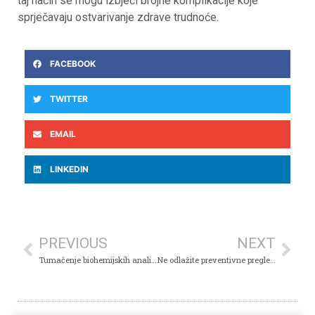
taj način se mogu izbjeći brojne komplikacije koje
sprječavaju ostvarivanje zdrave trudnoće.
FACEBOOK
TWITTER
EMAIL
LINKEDIN
PREVIOUS
NEXT
Tumačenje biohemijskih analiza krvi
Ne odlažite preventivne preglede dojki