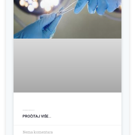
Operacija hemoroida: Kada je vrijeme za trajno rješenje?
PROČITAJ VIŠE...
Nema komentara