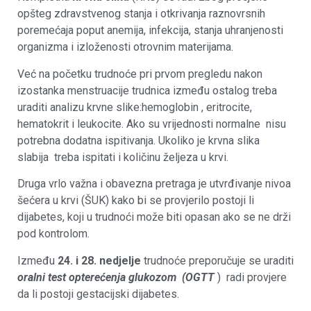
opšteg zdravstvenog stanja i otkrivanja raznovrsnih
poremećaja poput anemija, infekcija, stanja uhranjenosti
organizma i izloženosti otrovnim materijama.
Već na početku trudnoće pri prvom pregledu nakon
izostanka menstruacije trudnica između ostalog treba
uraditi analizu krvne slike:hemoglobin , eritrocite,
hematokrit i leukocite. Ako su vrijednosti normalne nisu
potrebna dodatna ispitivanja. Ukoliko je krvna slika
slabija treba ispitati i količinu željeza u krvi.
Druga vrlo važna i obavezna pretraga je utvrđivanje nivoa
šećera u krvi (ŠUK) kako bi se provjerilo postoji li
dijabetes, koji u trudnoći može biti opasan ako se ne drži
pod kontrolom.
Između
24. i 28. nedjelje
trudnoće preporučuje se uraditi
oralni test opterećenja glukozom (OGTT
) radi provjere
da li postoji gestacijski dijabetes.