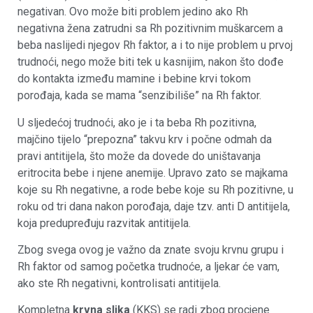
negativan. Ovo može biti problem jedino ako Rh
negativna žena zatrudni sa Rh pozitivnim muškarcem a
beba naslijedi njegov Rh faktor, a i to nije problem u prvoj
trudnoći, nego može biti tek u kasnijim, nakon što dođe
do kontakta između mamine i bebine krvi tokom
porođaja, kada se mama “senzibiliše” na Rh faktor.
U sljedećoj trudnoći, ako je i ta beba Rh pozitivna,
majčino tijelo “prepozna” takvu krv i počne odmah da
pravi antitijela, što može da dovede do uništavanja
eritrocita bebe i njene anemije. Upravo zato se majkama
koje su Rh negativne, a rode bebe koje su Rh pozitivne, u
roku od tri dana nakon porođaja, daje tzv. anti D antitijela,
koja predupređuju razvitak antitijela.
Zbog svega ovog je važno da znate svoju krvnu grupu i
Rh faktor od samog početka trudnoće, a ljekar će vam,
ako ste Rh negativni, kontrolisati antitijela.
Kompletna
krvna slika
(KKS) se radi zbog procjene