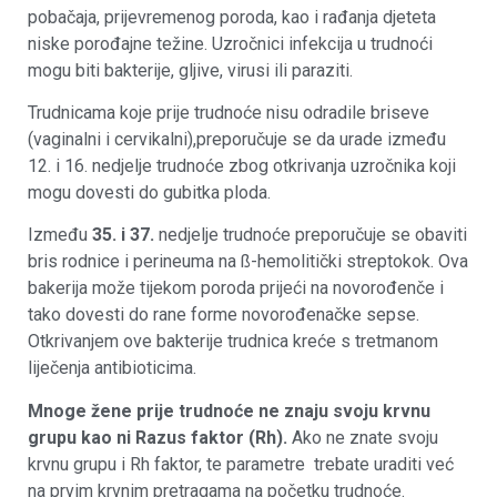
pobačaja, prijevremenog poroda, kao i rađanja djeteta
niske porođajne težine. Uzročnici infekcija u trudnoći
mogu biti bakterije, gljive, virusi ili paraziti.
Trudnicama koje prije trudnoće nisu odradile briseve
(vaginalni i cervikalni),preporučuje se da urade između
12. i 16. nedjelje trudnoće zbog otkrivanja uzročnika koji
mogu dovesti do gubitka ploda.
Između
35. i 37.
nedjelje trudnoće preporučuje se obaviti
bris rodnice i perineuma na ß-hemolitički streptokok. Ova
bakerija može tijekom poroda prijeći na novorođenče i
tako dovesti do rane forme novorođenačke sepse.
Otkrivanjem ove bakterije trudnica kreće s tretmanom
liječenja antibioticima.
Mnoge žene prije trudnoće ne znaju svoju krvnu
grupu kao ni Razus faktor (Rh).
Ako ne znate svoju
krvnu grupu i Rh faktor, te parametre trebate uraditi već
na prvim krvnim pretragama na početku trudnoće.