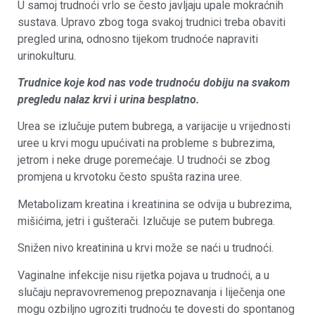
U samoj trudnoći vrlo se često javljaju upale mokraćnih
sustava. Upravo zbog toga svakoj trudnici treba obaviti
pregled urina, odnosno tijekom trudnoće napraviti
urinokulturu.
Trudnice koje kod nas vode trudnoću dobiju na svakom
pregledu nalaz krvi i urina besplatno.
Urea se izlučuje putem bubrega, a varijacije u vrijednosti
uree u krvi mogu upućivati na probleme s bubrezima,
jetrom i neke druge poremećaje. U trudnoći se zbog
promjena u krvotoku često spušta razina uree.
Metabolizam kreatina i kreatinina se odvija u bubrezima,
mišićima, jetri i gušterači. Izlučuje se putem bubrega.
Snižen nivo kreatinina u krvi može se naći u trudnoći.
Vaginalne infekcije nisu rijetka pojava u trudnoći, a u
slučaju nepravovremenog prepoznavanja i liječenja one
mogu ozbiljno ugroziti trudnoću te dovesti do spontanog