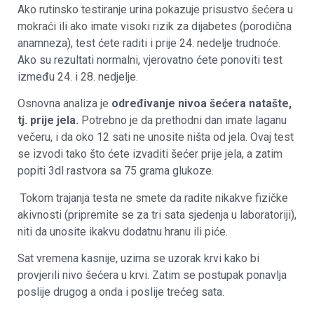
Ako rutinsko testiranje urina pokazuje prisustvo šećera u
mokraći ili ako imate visoki rizik za dijabetes (porodična
anamneza), test ćete raditi i prije 24. nedelje trudnoće.
Ako su rezultati normalni, vjerovatno ćete ponoviti test
između 24. i 28. nedjelje.
Osnovna analiza je
određivanje nivoa šećera natašte,
tj. prije jela.
Potrebno je da prethodni dan imate laganu
večeru, i da oko 12 sati ne unosite ništa od jela. Ovaj test
se izvodi tako što ćete izvaditi šećer prije jela, a zatim
popiti 3dl rastvora sa 75 grama glukoze.
Tokom trajanja testa ne smete da radite nikakve fizičke
akivnosti (pripremite se za tri sata sjedenja u laboratoriji),
niti da unosite ikakvu dodatnu hranu ili piće.
Sat vremena kasnije, uzima se uzorak krvi kako bi
provjerili nivo šećera u krvi. Zatim se postupak ponavlja
poslije drugog a onda i poslije trećeg sata.