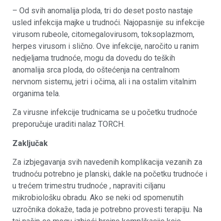
– Od svih anomalija ploda, tri do deset posto nastaje
usled infekcija majke u trudnoći. Najopasnije su infekcije
virusom rubeole, citomegalovirusom, toksoplazmom,
herpes virusom i slično. Ove infekcije, naročito u ranim
nedjeljama trudnoće, mogu da dovedu do teških
anomalija srca ploda, do oštećenja na centralnom
nervnom sistemu, jetri i očima, ali i na ostalim vitalnim
organima tela.
Za virusne infekcije trudnicama se u početku trudnoće
preporučuje uraditi nalaz TORCH.
Zaključak
Za izbjegavanja svih navedenih komplikacija vezanih za
trudnoću potrebno je planski, dakle na početku trudnoće i
u trećem trimestru trudnoće , napraviti ciljanu
mikrobiološku obradu. Ako se neki od spomenutih
uzročnika dokaže, tada je potrebno provesti terapiju. Na