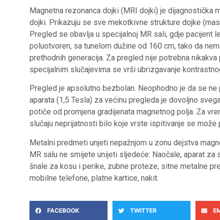
Magnetna rezonanca dojki (MRI dojki) je dijagnostička m
dojki. Prikazuju se sve mekotkivne strukture dojke (masn
Pregled se obavlja u specijalnoj MR sali, gdje pacijent 
poluotvoren, sa tunelom dužine od 160 cm, tako da nema
prethodnih generacija. Za pregled nije potrebna nikakva 
specijalnim slučajevima se vrši ubrizgavanje kontrastnog
Pregled je apsolutno bezbolan. Neophodno je da se ne p
aparata (1,5 Tesla) za većinu pregleda je dovoljno svega
potiče od promjena gradijenata magnetnog polja. Za vr
slučaju neprijatnosti bilo koje vrste ispitivanje se može
Metalni predmeti unjeti nepažnjom u zonu dejstva magne
MR salu ne smijete unijeti sljedeće: Naočale, aparat za s
šnale za kosu i perike, zubne proteze, sitne metalne pre
mobilne telefone, platne kartice, nakit.
FACEBOOK
TWITTER
E