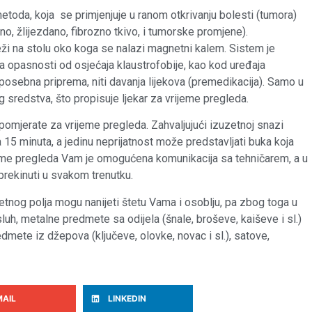
etoda, koja se primjenjuje u ranom otkrivanju bolesti (tumora)
o, žlijezdano, fibrozno tkivo, i tumorske promjene).
leži na stolu oko koga se nalazi magnetni kalem. Sistem je
 opasnosti od osjećaja klaustrofobije, kao kod uređaja
posebna priprema, niti davanja lijekova (premedikacija). Samo u
 sredstva, što propisuje ljekar za vrijeme pregleda.
omjerate za vrijeme pregleda. Zahvaljujući izuzetnoj snazi
 15 minuta, a jedinu neprijatnost može predstavljati buka koja
eme pregleda Vam je omogućena komunikacija sa tehničarem, a u
 prekinuti u svakom trenutku.
tnog polja mogu nanijeti štetu Vama i osoblju, pa zbog toga u
luh, metalne predmete sa odijela (šnale, broševe, kaiševe i sl.)
dmete iz džepova (ključeve, olovke, novac i sl.), satove,
MAIL
LINKEDIN