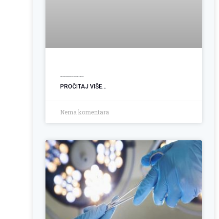
Ugradnja PEG sonde: Podrška pacijentima sa poremećajem gutanja
PROČITAJ VIŠE...
Nema komentara