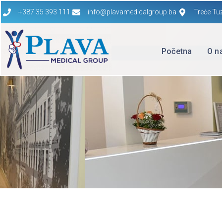
+387 35 393 111
info@plavamedicalgroup.ba
Treće Tu
Početna
O n