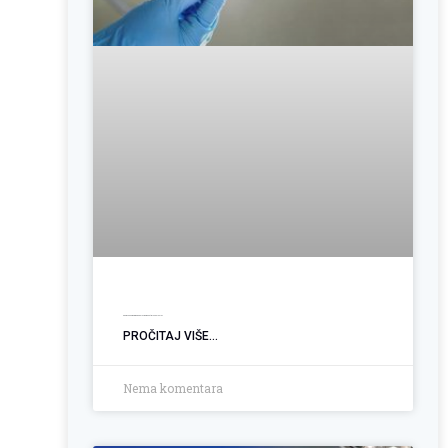
Operacija hemoroida: Kada je vrijeme za trajno rješenje?
PROČITAJ VIŠE...
Nema komentara